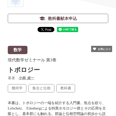
教科書献本申込
数学
お気に入り
現代数学ゼミナール
第3巻
トポロジー
著者
小林 貞一
幾何学
集合と位相
教科書
本書は、トポロジーの一端を紹介する入門書。焦点を絞り、
Lefschetz、 Eilenbergによる特異ホモロジー群とその応用を主
眼とし、基本群にも触れる。群論と位相空間論の初歩から説