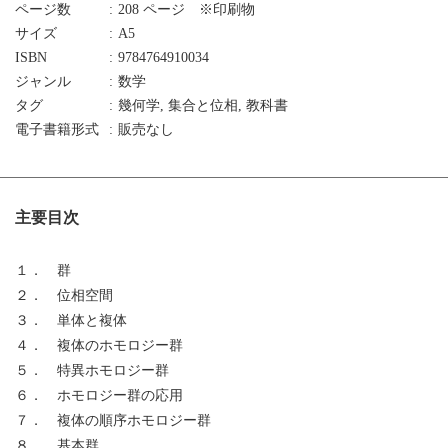
ページ数
208 ページ ※印刷物
サイズ
A5
ISBN
9784764910034
ジャンル
数学
タグ
幾何学, 集合と位相, 教科書
電子書籍形式
販売なし
主要目次
１． 群
２． 位相空間
３． 単体と複体
４． 複体のホモロジー群
５． 特異ホモロジー群
６． ホモロジー群の応用
７． 複体の順序ホモロジー群
８． 基本群