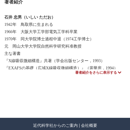
著者紹介
3 超イオン導電体とイオン拡散
3.1 超イオン導電体
石井 忠男（いしい ただお）
3.2 超イオン導電体の分類
1942年 鳥取県に生まれる
3.3 超イオン導電体の特徴
1966年 大阪大学工学部電気工学科卒業
3.4 相転移の熱力学
1970年 同大学院博士過程中退（1974工学博士）
3.5 AgI の不安定性
元 岡山大学大学院自然科学研究科准教授
3.6 希薄粒子系の跳躍拡散とイオン伝導
主な著書
3.7 マスター方程式と跳躍拡散
『X線吸収微細構造』共著（学会出版センター，1993）
3.8 格子液体 — 最近接相互作用の効果
『EXAFSの基礎（広域X線吸収微細構造）』（裳華房，1994）
著者紹介をさらに表示する
3.9 平均二乗変位 — 集団拡散とトレーサ拡散
『固体物性学の基礎』（大学教育出版，2005）
3.10 緩和モード
『フーリエ解析ミニマム』（大学教育出版，2005）
4 イオン拡散の素過程
4.1 イオン拡散の素過程
4.2 熱活性過程とトンネル過程 — イオン-フォノン相互作用
4.3 熱活性過程の活性化エネルギー
近代科学社からのご案内
会社概要