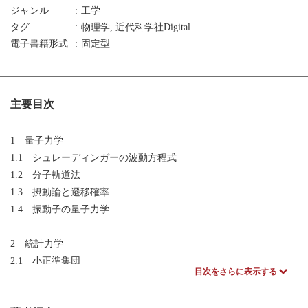
ジャンル
工学
タグ
物理学, 近代科学社Digital
電子書籍形式
固定型
主要目次
1 量子力学
1.1 シュレーディンガーの波動方程式
1.2 分子軌道法
1.3 摂動論と遷移確率
1.4 振動子の量子力学
2 統計力学
2.1 小正準集団
目次をさらに表示する
2.2 正準集団
2.3 大正準集団