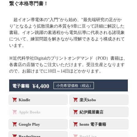
繋ぐ本格専門書！
超イオン導電体の“入門”から始め、“最先端研究の足がか
り”となるよう拡散現象の本質を9章に亘って詳細に解説した
書籍。イオン跳躍の素過程から電気伝導に代表される諸現象
について、練習問題を解きながら理解できるよう構成されて
います。
※近代科学社Digitalのプリントオンデマンド（POD）書籍は、
各書店の店舗でもご注文いただけます。受注生産となります
ので、お届けまでに10日～14日ほどかかります。
¥4,400
小売希望価格（税込）
電子書籍
Kindle
楽天kobo
Apple Books
紀伊國屋書店
Google Play
honto 電子書籍
ReaderStore
BookLive