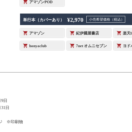
アマゾンPOD
¥2,970
小売希望価格（税込）
単行本（カバーあり）
アマゾン
紀伊國屋書店
楽天b
honyaclub
7net オムニセブン
ヨド
月9日
月31日
ージ ※印刷物