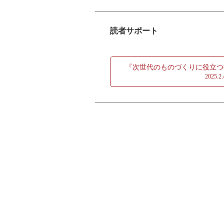
第4章 機械学習と応答曲面最適化
4.1 はじめに
橋口 真宜
4.2 ホログラフィックニューラルネ
読者サポート
計測エンジニアリングシステム株式
4.3 HNNを使った応答曲面最適化(MP
客員研究員，JSME計算力学技術者
4.4 MPODの適用
4.5 まとめ
『次世代のものづくりに役立つ
米 大海
2025
計測エンジニアリングシステム株式
第5章 流れの音
5.1 はじめに
5.2 空気の音
5.3 流れのある音場の数値解析
5.4 数値解法－音源を与えて音の
5.5 数値解法－流れ場から音源を
5.6 熱粘性音響
第6章 アプリによる数値解析
6.1 はじめに
6.2 音と渦の相互作用