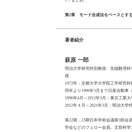
1.7 まとめ
第2章 モード合成法をベースとす
2.1 はじめに
2.2 構造-音場連成系の数理
2.3 連成系におけるモード合成法の
著者紹介
2.4 連成系の固有値・固有モード感
2.5 萩原-馬の固有モード感度解
2.6 連成系における区分モード合成
萩原 一郎
2.7 まとめ
明治大学研究特別教授 先端数理科学イ
授
第3章 固有周波数を操る
1972年：京都大学大学院工学研究
3.1 はじめに
同年より1996年3月まで日産自動
3.2 補正付摂動法
1996年4月～2012年3月：東京
3.3 複数の固有周波数を高速・高
2012年４月～2021年3月：明治大
3.4 IEDT変更法のその後の発展
3.5 まとめ
第22期，23期日本学術会議第3
学会などのフェロー会員。文部科学