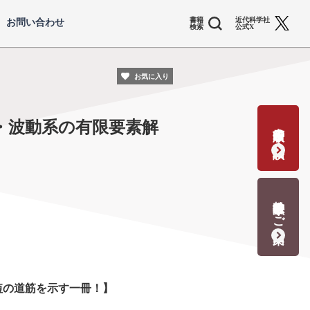
書籍
近代科学社
お問い合わせ
検索
公式X
お気に入り
・波動系の有限要素解
書籍出版の応募・相談
教科書献本のご案内
短の道筋を示す一冊！】