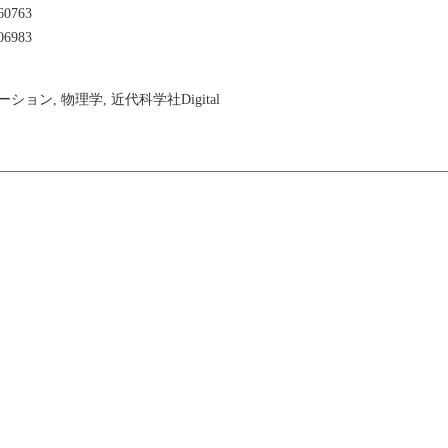
60763
06983
ション, 物理学, 近代科学社Digital