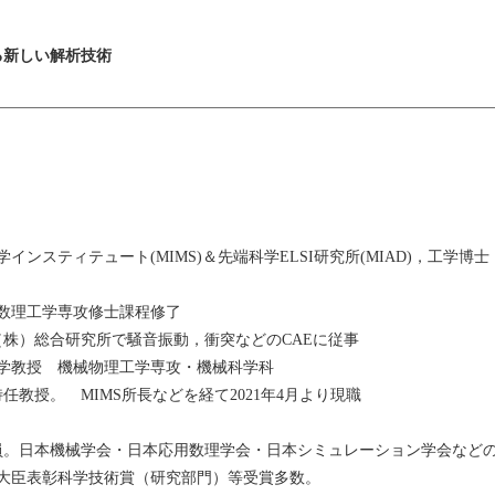
る新しい解析技術
表現
度解析
析式と従来の感度解析式との精度比較
法
ンスティテュート(MIMS)＆先端科学ELSI研究所(MIAD)，工学
科数理工学専攻修士課程修了
車（株）総合研究所で騒音振動，衝突などのCAEに従事
工業大学教授 機械物理工学専攻・機械科学科
精度に制御するインタラクティブエネルギー密度移相変更法
学特任教授。 MIMS所長などを経て2021年4月より現職
部会員。日本機械学会・日本応用数理学会・日本シミュレーション学会など
大臣表彰科学技術賞（研究部門）等受賞多数。