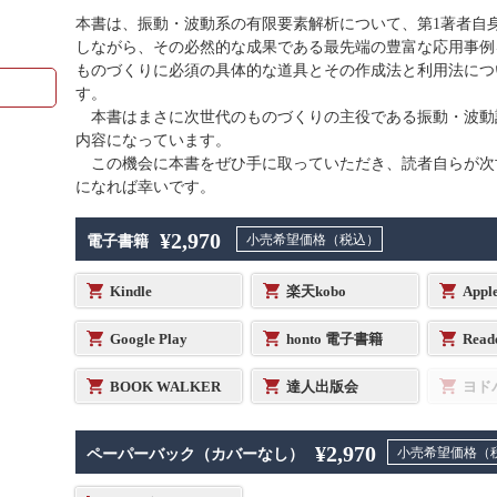
本書は、振動・波動系の有限要素解析について、第1著者自
しながら、その必然的な成果である最先端の豊富な応用事例
ものづくりに必須の具体的な道具とその作成法と利用法につ
す。
本書はまさに次世代のものづくりの主役である振動・波動
内容になっています。
この機会に本書をぜひ手に取っていただき、読者自らが次
になれば幸いです。
¥2,970
小売希望価格（税込）
電子書籍
Kindle
楽天kobo
Appl
Google Play
honto 電子書籍
Read
BOOK WALKER
達人出版会
ヨド
¥2,970
小売希望価格（
ペーパーバック（カバーなし）