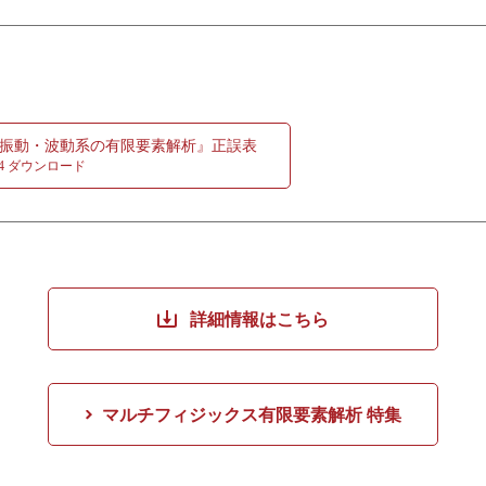
法
ットワーク(HNN)の理論とその拡張
会社主席研究員，技術士（機械部門），東京農業大学客員教授，明治大
OD)法
国際上級アナリスト，固体力学1級
振動・波動系の有限要素解析』正誤表
.2.4 ダウンロード
会社技術部部長，工学博士
伝播を解析する方法
詳細情報はこちら
抽出して音伝搬を計算する方法
マルチフィジックス有限要素解析 特集