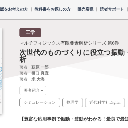
出版をお考えの方
教科書をお探しの方
販売店様
読者サポート
工学
マルチフィジックス有限要素解析シリーズ
第6巻
次世代のものづくりに役立つ振動
析
著者
萩原 一郎
著者
橋口 真宜
著者
米 大海
著者紹介
シミュレーション
物理学
近代科学社Digital
【豊富な応用事例で振動・波動がわかる！最良で最