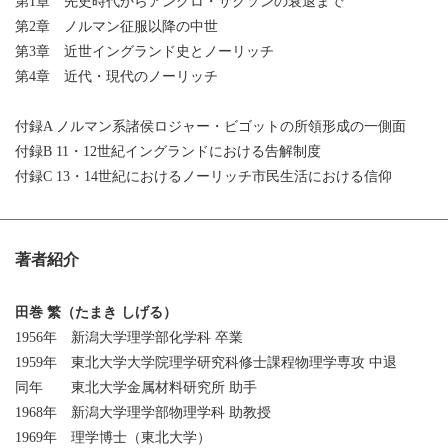
第1章 先史時代からアングロ・サクソンの衰退まで
第2章 ノルマン征服以降の中世
第3章 近世イングランド史とノーリッチ
第4章 近代・現代のノーリッチ
付録A ノルマン系諸侯ロジャー・ビゴットの所領形成の一側面
付録B 11・12世紀イングランドにおける告解制度
付録C 13・14世紀におけるノーリッチ市民生活における信仰
著者紹介
田巻 繁（たまき しげる）
1956年 新潟大学理学部化学科 卒業
1959年 東北大学大学院理学研究科修士課程物理学専攻 中退
同年 東北大学金属材料研究所 助手
1968年 新潟大学理学部物理学科 助教授
1969年 理学博士（東北大学）