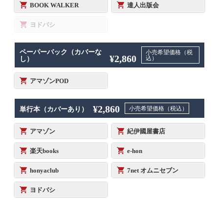
BOOK WALKER
達人出版会
ヨドバシ
ペーパーバック（カバーな
小売希望価格（税
¥2,860
込）
し）
アマゾンPOD
¥2,860
小売希望価格（税込）
単行本（カバーあり）
アマゾン
紀伊國屋書店
楽天books
e-hon
honyaclub
7net オムニセブン
ヨドバシ