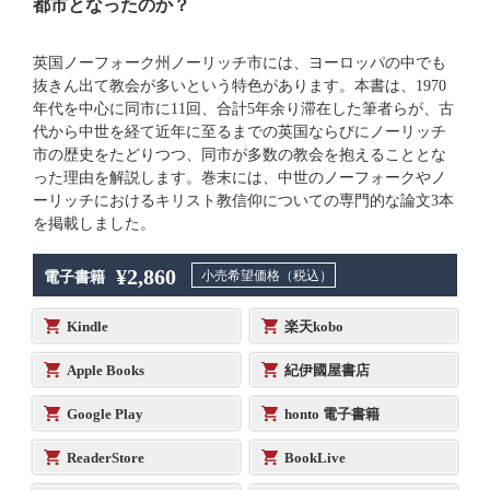
都市となったのか？
英国ノーフォーク州ノーリッチ市には、ヨーロッパの中でも
抜きん出て教会が多いという特色があります。本書は、1970
年代を中心に同市に11回、合計5年余り滞在した筆者らが、古
代から中世を経て近年に至るまでの英国ならびにノーリッチ
市の歴史をたどりつつ、同市が多数の教会を抱えることとな
った理由を解説します。巻末には、中世のノーフォークやノ
ーリッチにおけるキリスト教信仰についての専門的な論文3本
を掲載しました。
¥2,860
小売希望価格（税込）
電子書籍
Kindle
楽天kobo
Apple Books
紀伊國屋書店
Google Play
honto 電子書籍
ReaderStore
BookLive