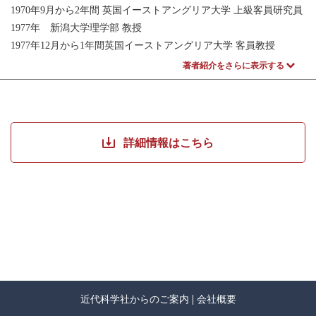
1970年9月から2年間 英国イーストアングリア大学 上級客員研究員
1977年 新潟大学理学部 教授
1977年12月から1年間英国イーストアングリア大学 客員教授
1998年 新潟大学停年退職 新潟大学名誉教授
著者紹介をさらに表示する
2019年 瑞宝中綬章 受章
田巻 敦子（たまき あつこ）
2009年3月 新潟大学大学院現代社会文化研究科 修了、博士(学術)
詳細情報はこちら
2009年4月～2012年3月 新潟大学大学院現代社会文化研究科 博士
研究員
これまで研究発表のため所属していた学会：
中世英文学談話会、キリスト教史学会、日本中世英語英文学会、
チョーサー研究会
近代科学社からのご案内
会社概要