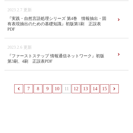
2023.2.7 更新
『実践・自然言語処理シリーズ 第4巻 情報抽出・固
有表現抽出のための基礎知識』初版第1刷 正誤表
PDF
2023.2.6 更新
『ファーストステップ 情報通信ネットワーク』初版
第3刷、4刷 正誤表PDF
7
前へ
8
9
10
11
12
13
14
15