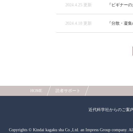
2024.4.25 更新
『ビギナーのた
2024.4.18 更新
『分散・凝集の
HOME
読者サポート
近代科学社からのご案
Copyrights © Kindai kagaku sha Co.,Ltd.
an Impress Group company. All 