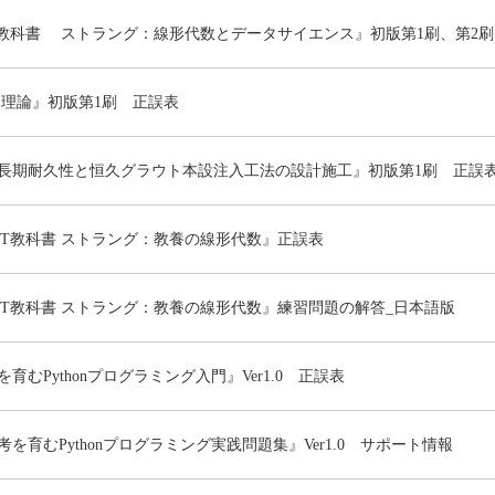
T教科書 ストラング：線形代数とデータサイエンス』初版第1刷、第2刷
ア理論』初版第1刷 正誤表
長期耐久性と恒久グラウト本設注入工法の設計施工』初版第1刷 正誤表
IT教科書 ストラング：教養の線形代数』正誤表
IT教科書 ストラング：教養の線形代数』練習問題の解答_日本語版
育むPythonプログラミング入門』Ver1.0 正誤表
を育むPythonプログラミング実践問題集』Ver1.0 サポート情報