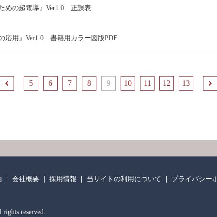
めの超電導』Ver1.0 正誤表
応用』Ver1.0 書籍用カラー図版PDF
5
前へ
6
7
8
9
10
11
12
13
内
会社概要
採用情報
当サイトの利用について
プライバシー
rights reserved.