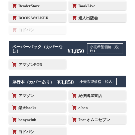
ReaderStore
BookLive
BOOK WALKER
達人出版会
ヨドバシ
ペーパーバック（カバーな
小売希望価格（税
¥3,850
込）
し）
アマゾンPOD
¥3,850
小売希望価格（税込）
単行本（カバーあり）
アマゾン
紀伊國屋書店
楽天books
e-hon
honyaclub
7net オムニセブン
ヨドバシ