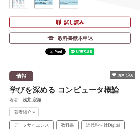
試し読み
教科書献本申込
情報
お気に入り
学びを深める コンピュータ概論
著者
浅井 宗海
著者紹介
データサイエンス
教科書
近代科学社Digital