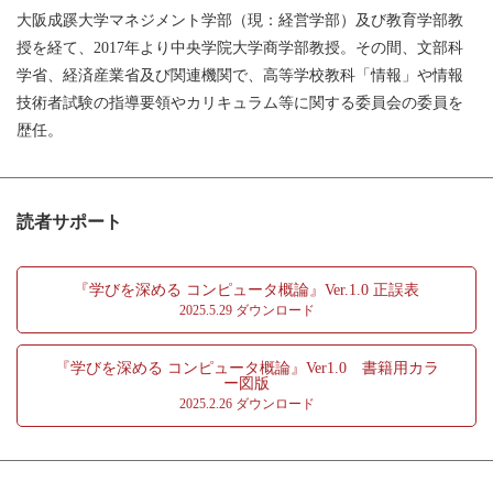
大阪成蹊大学マネジメント学部（現：経営学部）及び教育学部教
第5章 ハードウェア―CPUとメモリ
授を経て、2017年より中央学院大学商学部教授。その間、文部科
5.1 コンピュータの仕組み
学省、経済産業省及び関連機関で、高等学校教科「情報」や情報
5.2 CPUと処理性能
技術者試験の指導要領やカリキュラム等に関する委員会の委員を
5.3 主記憶装置と半導体メモリ
歴任。
第6章 ハードウェア―周辺装置
6.1 補助記憶装置
6.2 入出力装置
読者サポート
6.3 入出力インタフェース
第7章 ソフトウェア
『学びを深める コンピュータ概論』Ver.1.0 正誤表
7.1 ソフトウェアの種類と用途
2025.5.29 ダウンロード
7.2 アプリケーションソフトウェア
『学びを深める コンピュータ概論』Ver1.0 書籍用カラ
第8章 コンピュータが扱う数値データ
ー図版
8.1 整数表現
2025.2.26 ダウンロード
8.2 整数表現の加減算と種類
8.3 実数表現
8.4 実数表現の精度