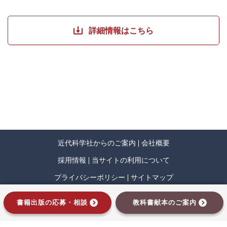
第9章 論理演算と論理回路
9.1 論理演算
9.2 論理演算と集合
詳細情報はこちら
9.3 コンピュータ内での論理演算
9.4 論理回路
第10章 コンピュータアーキテクチャ
10.1 加算回路
10.2 複数桁の加算と減算
10.3 シフト演算
10.4 乗算と除算
10.5 CPUと命令
10.6 CPUとメモリを高性能化する技術
近代科学社からのご案内
会社概要
第11章 オペレーティングシステム
採用情報
当サイトの利用について
11.1 プロセス（タスク）管理
11.2 メモリ管理
プライバシーポリシー
サイトマップ
11.3 データ管理
インプレスグループ
11.4 入出力管理
書籍出版の応募・相談
教科書献本のご案内
第12章 データベースとシステム構成