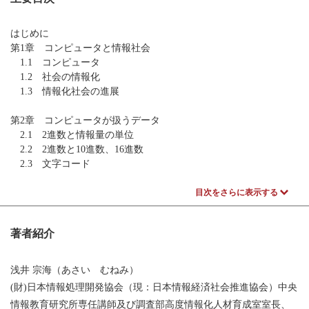
はじめに
第1章 コンピュータと情報社会
1.1 コンピュータ
1.2 社会の情報化
1.3 情報化社会の進展
第2章 コンピュータが扱うデータ
2.1 2進数と情報量の単位
2.2 2進数と10進数、16進数
2.3 文字コード
第3章 メディアとインタフェース
目次をさらに表示する
3.1 マルチメディア
3.2 Web
著者紹介
3.3 ユーザインタフェース
第4章 ディジタルデータ
浅井 宗海（あさい むねみ）
4.1 アナログデータとディジタルデータ
(財)日本情報処理開発協会（現：日本情報経済社会推進協会）中央
4.2 ディジタルデータの形式
情報教育研究所専任講師及び調査部高度情報化人材育成室室長、
4.3 コンピュータグラフィックスとデータ