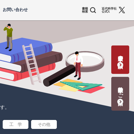
書籍
近代科学社
お問い合わせ
検索
公式X
書籍出版の応募・相談
教科書献本のご案内
す。
工 学
その他