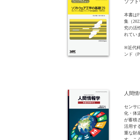
ソフト
ために
著者の
本書は
ら
集（20
究の活
れてい
※近代科
ンド（
もご注
りますの
ほどか
人間情
センサ
化・体
が蓄積
活用す
重な財
す。こ