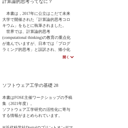
算についての解説もあり、計算につい
計算論的思考ってなに？
て幅広い教養を身に付けたい読者必見
の一冊。
本書は，2017年に公立はこだて未来
大学で開催された「計算論的思考コロ
キウム」をもとに執筆されました。
世界では、計算論的思考
(computational thinking)の教育の重点化
が進んでいますが、日本では「プログ
ラミング的思考」と誤訳され、矮小化
されて取り入れられてしまっていま
開く
す。計算論的思考はプログラミング的
思考を超えて、抽象化、仮想化、メタ
認知など、より広い思考法に及びま
す。あたかもコンピュータサイエンテ
ソフトウェア工学の基礎 28
ィストのように考える思考法は、コン
ピュータの登場とともに進化し、世の
中に広く浸透してきました。いまや、
本書はFOSE主催ワークショップの予稿
あらゆる分野領域のリテラシーとして
集（2021年度）。
重要であり、日常生活をも賢く過ごす
ソフトウェア工学研究の活性化に寄与
術となります。巻末には原点となった
する情報がまとめられています。
ジャネット・ウィンのエッセイ(邦訳)も
再掲。21世紀のリテラシーと言える計
※近代科学社Digitalのプリントオンデマ