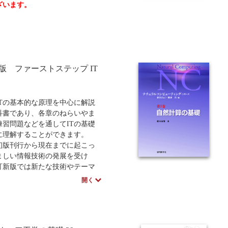
ざいます。
中学・高校・大学生向け
講義資料あり
中学・高
版 ファーストステップ IT
ITの基本的な原理を中心に解説
科書であり、各章のねらいやま
練習問題などを通してITの基礎
に理解することができます。
版刊行から現在までに起こっ
ましい情報技術の発展を受け
訂新版では新たな技術やテーマ
込みました。具体的にはAI、
開く
、情報セキュリティ、モバイル通信
技術を取り上げ、アルゴリズム
グラミングなどの説明もより充
ています。ITの基礎を1から学ぶ