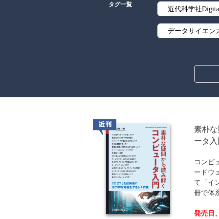
タグ一覧
近代科学社Digita
データサイエン
線形代数
解析学
アルゴリズム
オブジェクト指
近刊
素朴な
ータ入
暗号・セキュリ
コンピ
流通・物流
ードウ
て「イ
歴史・科学史
冊で体
ウェブデザイン
発売日