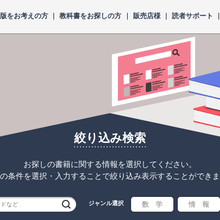
出版をお考えの方
教科書をお探しの方
販売店様
読者サポート
絞り込み検索
お探しの書籍に関する情報を選択してください。
の条件を選択・入力することで
絞り込み表示することができま
ジャンル選択
検索
数 学
情 報