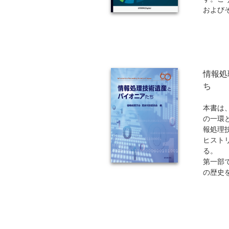
および
扱い、
など複
するこ
「人間
ていま
情報処
ウェア
にて設
ち
ならび
報学の
本書は
適環境
の一環
が収載
報処理
ヒスト
※近代科
る。
ンド（
第一部
もご注
の歴史
りますの
ことを
ほどか
において
れた各
ータ博
第二部