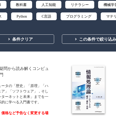
l
教科書
人工知能
リテラシー
機械学
ス
Python
C言語
プログラミング
マテ
微分積分
統計・確率
離散数学
代数学
条件クリア
この条件で絞り込
応用数学
群論・環論
情報科学
情報処理
自然言語処理
オペレーションズ・リサーチ
機械
向
ソフトウェア工学
ネットワーク科学
人間中
疑問から読み解くコンピュ
門
ティ
化学
電子工学
要求仕様
工学デザ
ュータの「歴史」「原理」「ハ
食品
シミュレーション
生物
都市計画・建
ェア」「ソフトウェア」，そし
ンターネットと未来」までを一
医療・医薬
金融
法律
辞典・公式集
系的に学べる入門書です。
ビジネス
言語
音楽
公立はこだて未来
、価格など予告なく変更する場