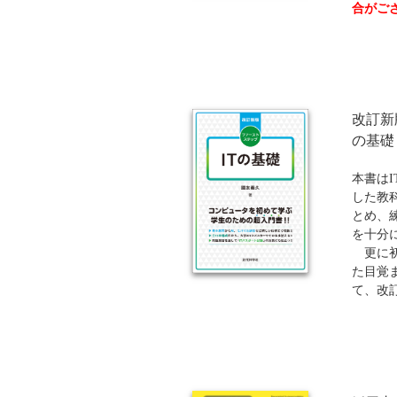
合がご
教育機関向け
改訂新
の基礎
本書は
した教
とめ、
を十分
更に初
た目覚
て、改
を盛り
IoT
などの
やプロ
実させ