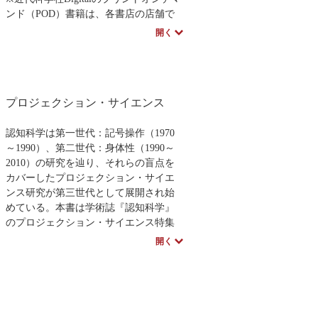
算論的思考について改めて議論を深
ンド（POD）書籍は、各書店の店舗で
め、その重要性を問い直します。
もご注文いただけます。受注生産とな
開く
りますので、お届けまでに10日～14日
ほどかかります。
プロジェクション・サイエンス
認知科学は第一世代：記号操作（1970
～1990）、第二世代：身体性（1990～
2010）の研究を辿り、それらの盲点を
カバーしたプロジェクション・サイエ
ンス研究が第三世代として展開され始
めている。本書は学術誌『認知科学』
のプロジェクション・サイエンス特集
に大幅加筆し、再編集したものであ
開く
る。
人は世界から情報を受容し、それを世
界へ投射＝プロジェクションすること
で独自の意味世界を構築している。こ
の作用によって愛着、信仰、幻覚、フ