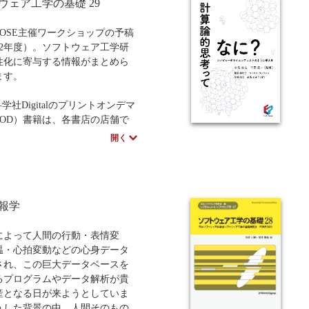
ウェア工学の基礎 29
この上ない一冊です。
スペシャルインタビューはこち
FOSE主催ワークショップの予稿
22年度）。ソフトウェア工学研
性化に寄与する情報がまとめら
ます。
学社Digitalのプリントオンデマ
POD）書籍は、各書店の店舗で
文いただけます。受注生産とな
開く
で、お届けまでに10日～14日
かります。
報学
によって人間の行動・表情変
温・心拍変動などの心身データ
され、この巨大データベースを
るプログラムやデータ解析が貴
産となる日が来ようとしていま
うした背景の中、人間そのもの