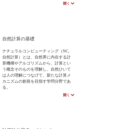
て取り上げます。さらに，実際のコン
開く
校数学
要求工学
ピュータ（パソコン）に着目して，各
装置や動作機構などについて取り上げ
ます。その上で，これからのコンピュ
ータ（パソコン）はどうなるのかにつ
いて考察します。
著者のスペシャルインタビューはこち
自然計算の基礎
ら
ナチュラルコンピューティング（NC,
自然計算）とは、自然界に内在する計
算機構やアルゴリズムから、計算とい
う概念そのものを理解し、自然ひいて
は人の理解につなげて、新たな計算メ
カニズムの創発を目指す学問分野であ
る。
NCシリーズ第7巻となる本書は、「触
開く
覚に関わる計算」を通して、本シリー
ズに通底する自然計算の基礎概念を、
初学者にも分かりやすく紹介してい
く。計算そのものに興味がある読者に
向けて、科学史や科学哲学から見た計