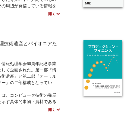
その周辺が発信している情報を
工学や医学、心理学、情報科学
開く
数の分野の多面的な解析を共有
とで個人個人の本質を理解する
情報学」の研究が重要性を増し
す。本書は特定非営利活動法人
理技術遺産とパイオニアた
ラブル環境情報ネット推進機構
立した「人間情報学会」の講演
に学術論文を編纂した、人間情
初の成書であり、人間社会の快
、情報処理学会60周年記念事業
を追求していく上で貴重な情報
として企画された。第一部『情
されています。
技術遺産』と第二部『オーラル
リー』の二部構成となってい
学社Digitalのプリントオンデマ
POD）書籍は、各書店の店舗で
では、コンピュータ技術の発展
文いただけます。受注生産とな
を示す具体的事物・資料である
で、お届けまでに10日～14日
認定する『情報処理技術遺産』
開く
かります。
、2008年～2019年間に認定さ
遺産の情報108件、分散コンピュ
物館10件を収載している。
では、日本の情報処理技術に多