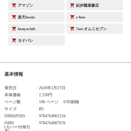
アマゾン
紀伊國屋書店
楽天books
e-hon
honyaclub
7net オムニセブン
ヨドバシ
基本情報
発売日
2026年2月27日
本体価格
2,550円
ページ数
190 ページ ※印刷物
サイズ
B5
ISBN(POD)
9784764961234
ISBN
9784764907676
(カバー付単行