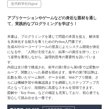
近代科学社Digital
アプリケーションやゲームなどの身近な題材を通し
て、実践的なプログラミングを学ぼう！
本書は、プログラミングを通じて問題の本質を捉え、解決策
を具体化する能力を養うためのPython入門書です。
生成AIやローコードツールの普及によりシステム開発が身近
になる中、「人間が主役であり、結果への責任を持つ」とい
う姿勢を重視しながら、論理的思考の重要性を説いていま
す。
内容は全13章で構成され、前半の第1章から第6章では変数や
ループ、関数といった基礎を固めます。後半の第7章以降は、
乱数を用いたゲーム制作、データ分析、Webアプリ開発、さ
らには機械学習や画像認識までを網羅したステップアップ方
式となっており、段階的に高度なスキルを習得できます。
図解や「Key Point」などの補足も充実しており、初心者でも
安心して踏み出せる一冊です。