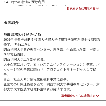
2.4 Python 特有の変数利用
2.5 print 関数を使って数値を表示する方法
目次をさらに表示する
第3章 簡単なプログラムを作成しよう
3.1 データをキーボードから入力する
著者紹介
3.2 データ型の基本―変数の中身を見てみよう一
3.3 計算プログラムの作成
池田 瑞穂(いけだ みづほ)
3.4 関数やモジュールの利用
2002年 奈良先端科学技術大学院大学情報科学研究科博士後期課程
修了。博士(工学)。
第4章 簡単なロジックに挑戦!
関西学院大学共通教育センター、理学部、生命環境学部、甲南大
4.1 ロジック入門
学非常勤講師。
4.2 プログラムの作り方
関西学院大学工学部研究員。
4.3 プログラムテスト
大手企業において、SI（システムインテグレーション）事業、パ
4.4 例外エラー
ッケージ開発事業に関わり、プロジェクトマネージャとして従
4.5 リストの利用
事。
4.6 リストとif文
また、社会人向け情報技術教育事業に従事。
企業でのIT関連職務を経て、関西学院大学共通教育センター、京
第5章 ロジックの整理一関数一
都大学大学院農学研究科生物資源経済学専攻、
5.1 関数を使ってロジックの整理をしよう
神戸大学数理・データサイエンスセンターにて、教員・研究員と
著者紹介をさらに表示する
5.2 関数を使ったプログラムのブラッシュアップ
して、理系・文系を問わず、情報科学を専門としない様々な専門
5.3 関数を他のファイルで利用する
領域の学生に対する情報技術教育や研究に従事。