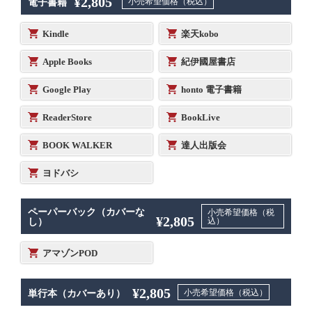
¥2,805
小売希望価格（税込）
電子書籍
Kindle
楽天kobo
Apple Books
紀伊國屋書店
Google Play
honto 電子書籍
ReaderStore
BookLive
BOOK WALKER
達人出版会
ヨドバシ
ペーパーバック（カバーな
小売希望価格（税
¥2,805
込）
し）
アマゾンPOD
¥2,805
小売希望価格（税込）
単行本（カバーあり）