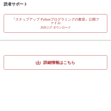
主な研究分野は、データマイニング、データ分析、学習者の特徴
読者サポート
第6章 ロジックのかなめーループ文一
分析、教材コンテンツの評価などの教育工学および、データサイ
6.1 繰り返し(ループ文)を学ぼう
エンス。
6.2 ループ制御文
『ステップアップ Pythonプログラミングの教室』公開フ
6.3 ループ文を使った応用例
ァイル
6.4 ループ文:処理回数が必要な問題
2026.2.27 ダウンロード
6.5 ループ文とリスト
6.6 リスト内包表記によるリスト作成方法
6.7 リスト作成その他の方法
6.8 タートルグラフィックスを使ったループ処理の見える化
6.9 ループ文: while文
6.10 ループ文: for文の中にfor文(入れ子)
詳細情報はこちら
第7章 乱数と数値計算
7.1 NumPy (ナンパイ) ライブラリについて
7.2 NumPyの乱数
7.3 random モジュールを使ってみる
第8章 ゲームで学んでみる
8.1 ゲームで学ぶ Python
8.2 1つのウィンドウシステムができるまで
8.3 イベント処理: マウスやキーボード操作を扱う