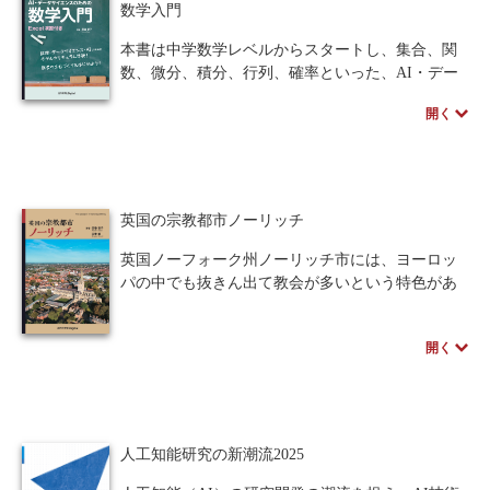
数学入門
本書は中学数学レベルからスタートし、集合、関
数、微分、積分、行列、確率といった、AI・デー
タサイエンスに不可欠な数学の基礎を丁寧に解説
開く
します。
豊富な練習問題やポイント・補足によるアドバイ
ス、Excel演習などの充実したサポート内容によっ
て、数学が苦手な方でも安心して学習を進められ
ます。
英国の宗教都市ノーリッチ
数理・データサイエンス・AI(応用基礎レベル)モ
デルカリキュラム「1-6.数学基礎」に準拠した、統
英国ノーフォーク州ノーリッチ市には、ヨーロッ
計確率・線形代数・微分積分の土台となる数学的
パの中でも抜きん出て教会が多いという特色があ
知識を無理なく習得できる”いちばんやさしい”教
ります。本書は、1970年代を中心に同市に11回、
科書
合計5年余り滞在した筆者らが、古代から中世を経
開く
て近年に至るまでの英国ならびにノーリッチ市の
※本書の講義資料は、ページ下のサポートから入
歴史をたどりつつ、同市が多数の教会を抱えるこ
手できます。
ととなった理由を解説します。巻末には、中世の
著者のスペシャルインタビューはこちら
ノーフォークやノーリッチにおけるキリスト教信
仰についての専門的な論文3本を掲載しました。
人工知能研究の新潮流2025