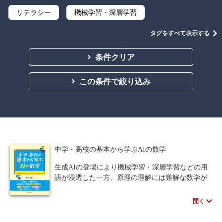
リテラシー
機械学習・深層学習
データサイエンス
Python
C言語
タグをすべて表示する
プログラミング
マテリアルズインフォマティクス
条件クリア
線形代数
微分積分
統計・確率
この条件で絞り込み
離散数学
代数学
集合と位相
幾何学
解析学
応用数学
群論・環論
情報科学
情報処理
情報通信
情報理論
中学・高校の基本から学ぶAIの数学
アルゴリズム
自然言語処理
生成AIの登場により機械学習・深層学習などの用
語が浸透した一方、原理の理解には難解な数学が
オペレーションズ・リサーチ
機械工学
壁となります。本書はその壁を乗り越える「ハシ
ゴや脚立」として、理論に登場する数学をやさし
計算科学
オブジェクト指向
開く
く解説。中学・高校の数学知識を前提に、公式の
意味や式の展開を丁寧に説明し、穴埋め問題も活
ソフトウェア工学
ネットワーク科学