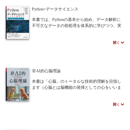
雑化していることです。
本書は「創発」と「コンプレキシティ」という
Python×データサイエンス
概念を用いた「コンプレキシティ増大の法則」を
提示し、この法則を用いて、私たちが生きる世界
本書では、Pythonの基本から始め、データ解析に
が現在のような姿となった理由を見出そうと試み
不可欠なデータの前処理を体系的に学びつつ、実
るものです。
践的なデータサイエンスのスキルを段階的に習得
まず「創発」や「コンプレキシティ」の概念を
できるように構成しました。本書の目的は、読者
開く
紹介するために物理学の歴史を遡り、さらに、
がPythonの基礎、データの前処理、実践的なデー
「コンプレキシティ」の定義の基盤となるコルモ
タ解析を学ぶことで、データサイエンスの基礎を
ゴロフ複雑性ならびにその背景となる歴史を紹介
身につけ、任意のテーマに沿ったデータ解析を独
します。その後、「コンプレキシティ増大の法
力で遂行できるようになることです。
則」から、宇宙、生物圏、人間社会における多く
非AI的心脳理論
の素朴な疑問への答えが導かれることを示しま
す。
本書は「心脳」のトータルな技術的理解を目指し
一見無関係に思える様々な現象を統一的な視点
ます（心脳とは脳機能の発揮としての心をいいま
で眺めることにより、いくつもの根源的な問題に
す）。「共鳴」が心脳の基礎です。〈類似〉が一
対する答えが浮かび上がる面白さを感じてもらえ
つの基本原理であり、物や事やヒトに対して、心
れば幸いです。
開く
脳はその類／非類を類似／不類似（あるいは同／
異）によって知ります。共鳴がどうやって起きる
のか、共鳴がどう使われるのか。そのメカニズム
の技術的議論が本書の一つの中心テーマです。