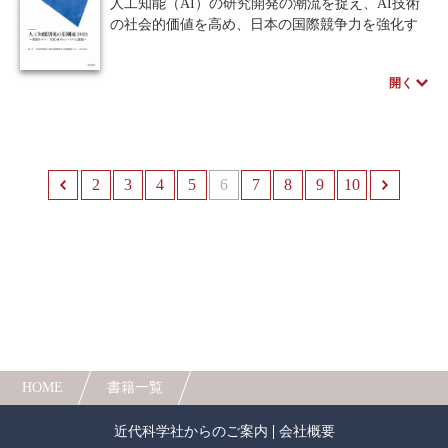
人工知能（AI）の研究開発の潮流を捉え、AI技術
の社会的価値を高め、日本の国際競争力を強化す
るための研究開発の戦略提言と、それらに関連の
深い研究開発領域の動向をまとめている。これま
開く
でに「人工知能研究の新潮流～日本の勝ち筋～」
（2021年）、「人工知能研究の新潮流2～基盤モデ
ル・生成AIのインパクト～」（2023年）を作成し
ているが、2022年の基盤モデル・生成AIのブレー
ク以降、技術の発展と活用の拡大が急速に進んで
2
前へ
3
4
5
6
7
8
9
10
おり、政策面でも国際的に活発な動きが生じてい
ることから、改めて内容をアップデートしてい
る。
※本書はJST CRDS 研究開発戦略センターで公開さ
れている報告書の出版物となります
HOME
書籍一覧
近代科学社からのご案内
会社概要