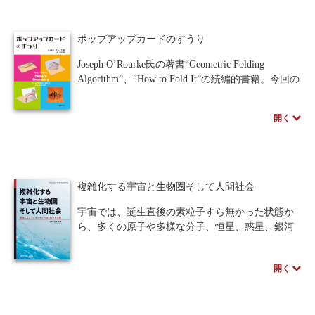
用してじっくり学べる構成です。AI時代に必須の
数学知識を無理なく習得できる、初学者必読の書
人間中心設計
ロボット
暗号・セキュリティ
ポップアップカードのすうり
籍。
化学
電子工学
要求仕様
工学デザイン
Joseph O’Rourke氏の著書“Geometric Folding
Algorithm”、“How to Fold It”の続編的書籍。今回の
物理学
流通・物流
食品
“Pop-up Geometry” は、“How to Fold It”と同様、初
学者や入門者向けに優しく書き下した本ですが、
シミュレーション
生物
開く
扱っているテーマは “How to Fold It”とは違って、
飛び出す絵本、あるいはしかけ絵本と呼ばれる分
都市計画・建築・土木
歴史・科学史
野のメカニズムを数理的に扱っています。
医療・医薬
金融
法律
辞典・公式集
複雑化する宇宙と生物圏そして人間社会
教養
知財
ウェブデザイン
ビジネス
宇宙では、誕生直後の素粒子すら無かった状態か
ら、多くの原子や多様な分子、恒星、惑星、銀河
言語
音楽
公立はこだて未来大学出版会
や銀河団が生まれました。そして、地球上では驚
くほど複雑な生物圏が誕生し、さらに人間は、社
教育機関向け
中学・高校・大学生向け
開く
会規範や文化といった独自の特徴を有していま
す。これら変化の共通点は、単純なものから複雑
講義資料あり
中学・高校数学
要求工学
なものへ変化している、つまり、時間とともに複