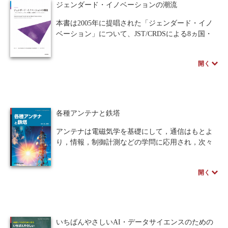
本書の目的は、心脳のトータルな理解です。本書
ジェンダード・イノベーションの潮流
で、心脳の全体を貫く一つの“大通り”について理
解できると考えています。
本書は2005年に提唱された「ジェンダード・イノ
現在、技術の側では、ディープ・ラーニングや生
ベーション」について、JST/CRDSによる8ヵ国・
成AIの発展によってAIが人間を陵駕する可能性が
地域の政策調査に基づいた事例を紹介していま
本気で言われる時代です。それに対して学問の側
す。海外では研究の性差考慮不足や無意識の偏見
開く
が、人間と心脳をどう捉えるかを表明すること
への意識が向上し、AIの偏りや男性基準製品の安
は“社会的にも”意味のあることだと思われます。
全性課題が顕在化しています。主要ジャーナルで
例えば本書はイヌ等の「無言語知能」にも関心を
の記述義務化や各国資金機関での組み込み義務化
もちます。そこらがヒト心脳の出自であり、基礎
などの取り組みを詳しく解説し、日本における科
です。本研究は実用が目的でない、心脳の理解自
学的・倫理的側面の性別考慮に関しても議論の一
各種アンテナと鉄塔
体が目的の、全的な心脳論をめざしたいと思いま
助となることを目的とした調査報告書です。
す。本書が広く社会に受けとめられることを願い
アンテナは電磁気学を基礎にして，通信はもとよ
ます。
り，情報，制御計測などの学問に応用され，次々
と新しい無線技術を生み出しています．本書は，
アンテナと鉄塔建設の現場からマイクロ波鉄塔ま
開く
で写真，図をふんだんに取り入れて説明し，放送
通信技術である各種アンテナと鉄塔技術について
述べています。
いちばんやさしいAI・データサイエンスのための