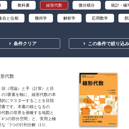
l
教科書
線形代数
微分積分
統計・確
集合と位相
幾何学
解析学
応用数学
群
ズ・リサーチ
辞典・公式集
教養
講義資料あり
条件クリア
この条件で絞り込
線形代数
、頭（理論）と手（計算）と目
）の3要素を軸に、線形代数の本
感的にマスターすることを目指
門書です。本書の核となるの
形代数の世界を俯瞰する地図と
「4つの部分空間」と、実用上極
要な「5つの行列分解（LU、