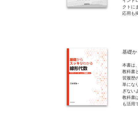
イント
ら
クトに
応用も
従来の
間の概
数の全
なく諸
富な例
基礎か
役立つ
一冊。
本書は
教科書
習履歴
単にな
ぎない
教科書
も活用
よう複
る『基
分』の
おもな
1．学