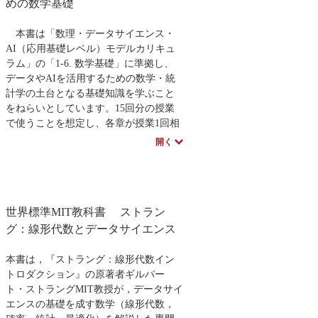
めの数学基礎
本書は「数理・データサイエンス・
AI（応用基礎レベル）モデルカリキュ
ラム」の「1-6. 数学基礎」に準拠し、
データやAIを活用するための数学・統
計学の土台となる基礎知識を学ぶこと
をねらいとしています。15回分の授業
で使うことを想定し、各章が授業1回相
当になるよう構成。文章途中の空欄を
開く
埋めながら読み進めることで自ら考え
る力が付き、Excel演習でも手を動かし
ながら学ぶことで感覚的に数学を理解
することができます。中学や高校では
世界標準MIT教科書 ストラン
数学が苦手だった、という方のための
一冊です。
グ：線形代数とデータサイエンス
※本書の講義資料は、ページ下のサポー
本書は，『ストラング：線形代数イン
トから入手できます。
トロダクション』の原著者ギルバー
ト・ストラングMIT教授が，データサイ
著者のスペシャルインタビューはこち
エンスの基礎を成す数学（線形代数，
ら