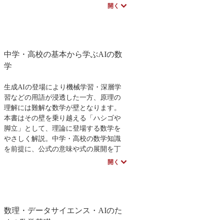
たい方など、できるだけ幅広い読者層
開く
を想定し、一人でも多くの方々に手に
取っていただきたいという思いが込め
られています。
本書は線形代数のテキストであり、大
中学・高校の基本から学ぶAIの数
学
1年次
で学ぶレベルの内容を取り上げ
ています。本書には次のような特色が
学
あります。
•奇をてらうことなく標準的な内容を中
生成AIの登場により機械学習・深層学
心に構成しました。
習などの用語が浸透した一方、原理の
•自学自習に適するよう、細部まで丁寧
理解には難解な数学が壁となります。
に解説しました。特に新規の概念を導
本書はその壁を乗り越える「ハシゴや
入する際にはその意義を説明し、具体
脚立」として、理論に登場する数学を
例を用意しました。
やさしく解説。中学・高校の数学知識
•内容をしっかり身に付けることができ
を前提に、公式の意味や式の展開を丁
るよう、練習問題を随所に配置しまし
寧に説明し、穴埋め問題も活用してじ
開く
た。
っくり学べる構成です。AI時代に必須
の数学知識を無理なく習得できる、初
著者のスペシャルインタビューはこち
学者必読の書籍。
ら
数理・データサイエンス・AIのた