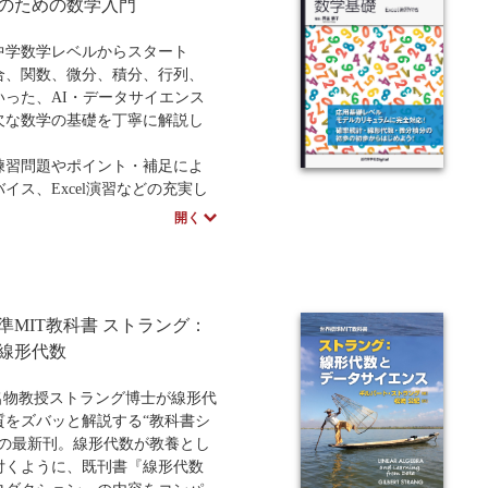
のための数学入門
スペシャルインタビューはこち
中学数学レベルからスタート
合、関数、微分、積分、行列、
いった、AI・データサイエンス
欠な数学の基礎を丁寧に解説し
練習問題やポイント・補足によ
イス、Excel演習などの充実し
ート内容によって、数学が苦手
開く
も安心して学習を進められま
データサイエンス・AI(応用基礎
モデルカリキュラム「1-6.数学
準MIT教科書 ストラング：
に準拠した、統計確率・線形代
分積分の土台となる数学的知識
線形代数
なく習得できる”いちばんやさし
書
の名物教授ストラング博士が線形代
質をズバッと解説する“教科書シ
の講義資料は、ページ下のサポ
”の最新刊。線形代数が教養とし
ら入手できます。
付くように、既刊書『線形代数
スペシャルインタビューはこち