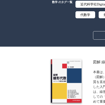
数学 のタグ一覧
近代科学社Digita
代数学
オペレーション
図解 
本書は
（図解
質を直
した入
は、線
しての
めて重