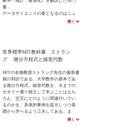
確率・統計，最適化）を解説した専門
書．
データサイエンスの要となるのはニュ
ーラルネットワークおよび深層学習で
開く
あり，その根幹を理解するために線形
代数を深く学ぶことが重要となる．深
層学習の解説書は多数あるが，その根
底にある数学まで徹底的に解説した書
世界標準MIT教科書 ストラン
籍はほとんどない．
本書は，線形代数の発展的教科書とし
グ 微分方程式と線形代数
て，またデータサイエンティストを志
す読者が線形代数を学ぶための教科書
MITの名物教授ストラング先生の最新書
としてふさわしい一冊である．
籍の邦訳である。大学数学の基本であ
る微分方程式、線形代数を、今までの
セオリー通り独立して学ぶことはもち
ろん、交互にどのように関連付いてい
るのかを、具体的事例を提示しつつ基
礎から学べるよう工夫してある。ま
た、実際に利用する際にどのように考
開く
えればよいかを記述しているので、工
学を学ぶ読者にも大変適している。ス
トラング先生の独特の口調は、教室で