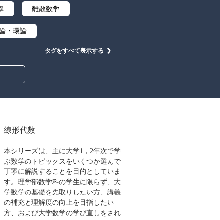
率
離散数学
論・環論
タグをすべて表示する
中学・高校数学
み
線形代数
本シリーズは、主に大学1，2年次で学
ぶ数学のトピックスをいくつか選んで
丁寧に解説することを目的としていま
す。理学部数学科の学生に限らず、大
学数学の基礎を先取りしたい方、講義
の補充と理解度の向上を目指したい
方、および大学数学の学び直しをされ