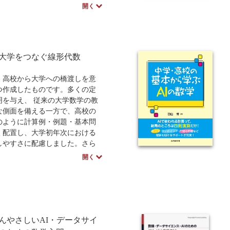
QR、固有値、特異値分解）」で
開く
章では、まず具体的な例題から
定理の詳述と図解による直感的
を交えることで、着実にステッ
プできる構成となっています。
大学をつなぐ線形代数
行列のランクの性質を鮮やかに
かすCR分解や、現代の機械学
ータサイエンスの基盤となる特
、高校から大学への橋渡しを意
解（SVD）を本書のハイライト
つ作成したものです。多くの定
ており、通読する中で学んだ知
明を与え、 従来の大学数学の教
つに繋がる「Aha体験」を提供し
な側面を備える一方で、高校の
MITの名物教授Gilbert Strang
のように計算例・例題・基本問
の交流から着想を得た図解によ
く配置し、大学初年次における
線形代数の新たな発見と深い納
しやすさに配慮しました。さら
もたらす一冊です。
書は従来型の講義を反転授業に
開く
るために用意した教材です。反
とは、解説動画によって予習を
授業時間には演習を中心に進め
です。そのため、本書には対応
説動画を併せて用意していま
んやさしいAI・データサイ