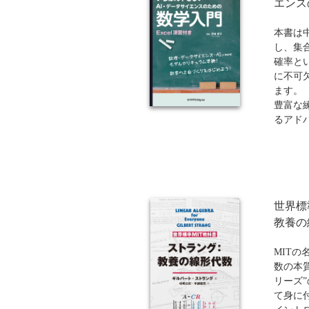
エンス
著者の
本書は
ら
し、集
確率と
に不可
ます。
豊富な
るアドバ
たサポ
な方で
す。
数理・
レベル)
世界標
基礎」
数・微
教養の
を無理
い”教科
MIT
数の本
※本書
リーズ
ートか
て身に
著者の