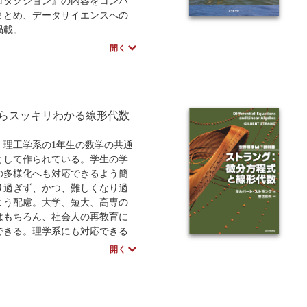
ロダクション』の内容をコンパ
まとめ、データサイエンスへの
掲載。
書籍とは異なり、ベクトル空
開く
念をいち早く学ぶことで線形代
体像が見通しやすくなり、飛躍
概念の理解を深めていける。豊
題と練習問題は理解度の把握に
らスッキリわかる線形代数
。学生から研究者まで、必携の
、理工学系の1年生の数学の共通
として作られている。学生の学
の多様化へも対応できるよう簡
り過ぎず、かつ、難しくなり過
よう配慮。大学、短大、高専の
はもちろん、社会人の再教育に
できる。理学系にも対応できる
素数にも触れる。好評を得てい
開く
礎からスッキリわかる微分積
姉妹書籍でもある。
特徴
生が不得意だと思われる事項や忘