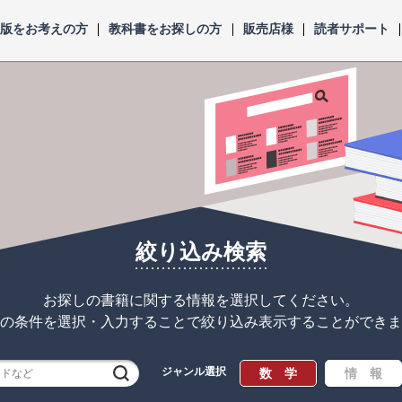
出版をお考えの方
教科書をお探しの方
販売店様
読者サポート
絞り込み検索
お探しの書籍に関する情報を選択してください。
の条件を選択・入力することで
絞り込み表示することができま
ジャンル選択
検索
数 学
情 報