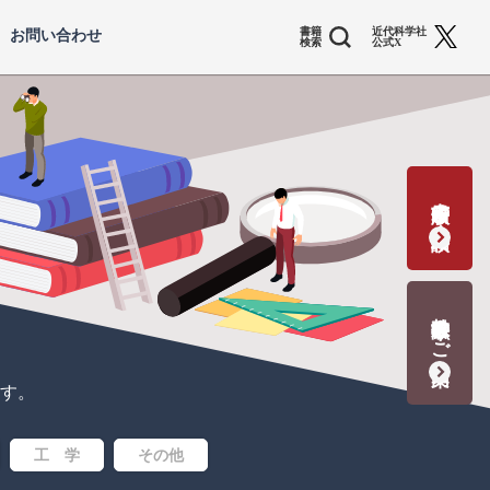
書籍
近代科学社
お問い合わせ
検索
公式X
書籍出版の応募・相談
教科書献本のご案内
す。
工 学
その他