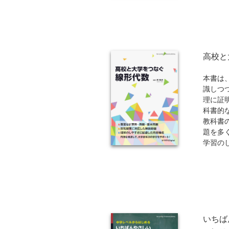
CR、
す。各
入り、
な解説
プアッ
高校と
特に、
解き明
習・デ
本書は
異値分
識しつ
に据え
理に証
識が一
科書的
ています。
教科書
博士と
題を多
って、
学習の
得感を
に、本
展開す
転授業
行い、
る形式
する解
す。
いちば