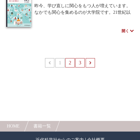
ょう。
昨今、学び直しに関心をもつ人が増えています。
なかでも関心を集めるのが大学院です。21世紀以
降、国内外の大学は急速にオンライン化を進めて
きました。特に海外ではその動きが速く、2000年
開く
代頃からすでに教育のオンライン化が積極的に進
められてきました。一度もキャンパスに通学せず
学習を進めることが可能なのです。日本での暮ら
しを続けながら、海外の大学院で最先端の学びを
身につけ、人生に生かす――それが本書で扱う
1
前へ
2
3
次へ
「オンライン留学」です。
本書では、オンライン留学の知られざる実態を
余すところなくご紹介します。また、著者を含め
オンライン留学経験者の話も複数掲載していま
す。数々のエピソードが、皆様のヒントとなれば
幸いです。
HOME
書籍一覧
近代科学社からのご案内
会社概要