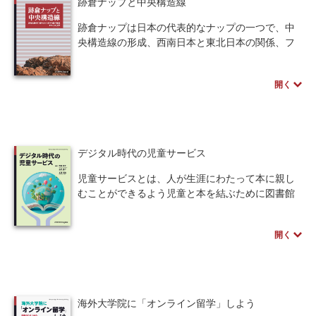
跡倉ナップと中央構造線
式変形が追えることを目指しました。
跡倉ナップは日本の代表的なナップの一つで、中
央構造線の形成、西南日本と東北日本の関係、フ
ォッサマグナの対曲を考える上で鍵となる存在に
なっています。跡倉ナップをめぐる問題は古くて
開く
新しい問題であり、本書ではこれを跡倉問題と呼
びます。
本書は跡倉問題の研究の歴史、研究の流れを一通
り見ることを目的として書かれたものであり、発
表された論文や報告に基づいて研究の流れを追っ
デジタル時代の児童サービス
たものです。
得られては失われ、たどり着いたと思えばそこが
児童サービスとは、人が生涯にわたって本に親し
出発点、というような跡倉問題の複雑で難解な研
むことができるよう児童と本を結ぶために図書館
究の歴史の、おおよその流れを記そうとした本書
が提供する図書館サービスの一つです。
が、少しでもお役に立てば幸いです。
本書は、子どもの読書にかかわる方、司書を目
開く
指す方、現在司書として働いている方にも改めて
勉強していただきたい内容を記載しました。
ICT通信技術の進歩により子どもたちを取り巻く
環境にどのような変化が起きているか、それに対
して図書館はどのように対応しようとしているの
海外大学院に「オンライン留学」しよう
か、今後の児童サービスについて考えてゆきまし