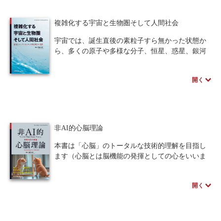
著者のスペシャルインタビューはこちら
複雑化する宇宙と生物圏そして人間社会
宇宙では、誕生直後の素粒子すら無かった状態か
ら、多くの原子や多様な分子、恒星、惑星、銀河
や銀河団が生まれました。そして、地球上では驚
くほど複雑な生物圏が誕生し、さらに人間は、社
開く
会規範や文化といった独自の特徴を有していま
す。これら変化の共通点は、単純なものから複雑
なものへ変化している、つまり、時間とともに複
雑化していることです。
本書は「創発」と「コンプレキシティ」という
非AI的心脳理論
概念を用いた「コンプレキシティ増大の法則」を
提示し、この法則を用いて、私たちが生きる世界
本書は「心脳」のトータルな技術的理解を目指し
が現在のような姿となった理由を見出そうと試み
ます（心脳とは脳機能の発揮としての心をいいま
るものです。
す）。「共鳴」が心脳の基礎です。〈類似〉が一
まず「創発」や「コンプレキシティ」の概念を
つの基本原理であり、物や事やヒトに対して、心
紹介するために物理学の歴史を遡り、さらに、
開く
脳はその類／非類を類似／不類似（あるいは同／
「コンプレキシティ」の定義の基盤となるコルモ
異）によって知ります。共鳴がどうやって起きる
ゴロフ複雑性ならびにその背景となる歴史を紹介
のか、共鳴がどう使われるのか。そのメカニズム
します。その後、「コンプレキシティ増大の法
の技術的議論が本書の一つの中心テーマです。