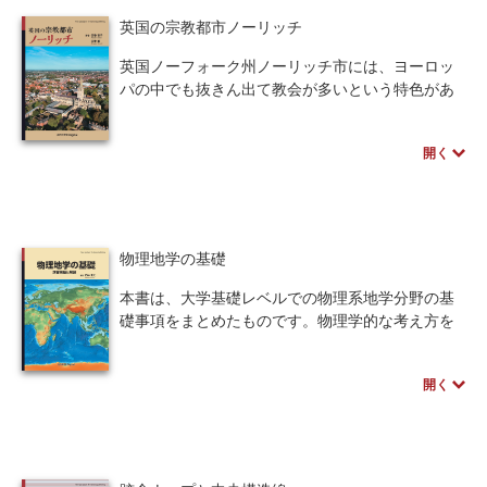
則」から、宇宙、生物圏、人間社会における多く
本書の目的は、心脳のトータルな理解です。本書
英国の宗教都市ノーリッチ
の素朴な疑問への答えが導かれることを示しま
で、心脳の全体を貫く一つの“大通り”について理
す。
解できると考えています。
英国ノーフォーク州ノーリッチ市には、ヨーロッ
一見無関係に思える様々な現象を統一的な視点
現在、技術の側では、ディープ・ラーニングや生
パの中でも抜きん出て教会が多いという特色があ
で眺めることにより、いくつもの根源的な問題に
成AIの発展によってAIが人間を陵駕する可能性が
ります。本書は、1970年代を中心に同市に11回、
対する答えが浮かび上がる面白さを感じてもらえ
本気で言われる時代です。それに対して学問の側
合計5年余り滞在した筆者らが、古代から中世を経
れば幸いです。
が、人間と心脳をどう捉えるかを表明すること
開く
て近年に至るまでの英国ならびにノーリッチ市の
は“社会的にも”意味のあることだと思われます。
歴史をたどりつつ、同市が多数の教会を抱えるこ
例えば本書はイヌ等の「無言語知能」にも関心を
ととなった理由を解説します。巻末には、中世の
もちます。そこらがヒト心脳の出自であり、基礎
ノーフォークやノーリッチにおけるキリスト教信
です。本研究は実用が目的でない、心脳の理解自
仰についての専門的な論文3本を掲載しました。
物理地学の基礎
体が目的の、全的な心脳論をめざしたいと思いま
す。本書が広く社会に受けとめられることを願い
本書は、大学基礎レベルでの物理系地学分野の基
ます。
礎事項をまとめたものです。物理学的な考え方を
重視した演習問題を解くことで、専門レベルへ進
むための基礎学力を身に着け、地球や惑星の理解
開く
を深めることができます。各章では、各分野の主
要テーマごとに節を設けて基礎事項を解説し、い
くつかの問題を解いていきます。問題の解答は同
じ節内で詳細に解説し、特に、数式の変形はなる
べく途中を省略せず、紙面を眺めているだけでも