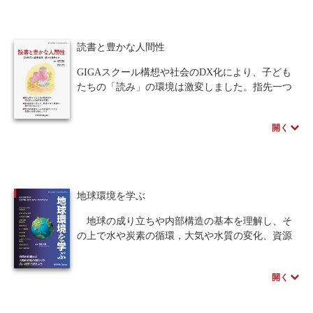
本的な考え方を、できるだけ具体例に即して学べ
るように構成しました。
読書と豊かな人間性
GIGAスクール構想や社会のDX化により、子ども
たちの「読み」の環境は激変しました。指先一つ
で情報が手に入る現代、デジタルネイティブ世代
がいかにして「深く読む力」を養い、豊かな人間
開く
性を育むかが問われています。
本書は、紙と電子の二項対立を超えた「ハイブリ
ッドな読書環境」を生き抜くための羅針盤です。
乳幼児期から青年期までの発達段階に応じたアプ
ローチや、多様な媒体からの情報活用術、そして
地球環境を学ぶ
「心の居場所」としての学校図書館の在り方を具
体的に提示します。読み聞かせやバリアフリー図
地球の成り立ちや内部構造の基本を理解し、そ
書の活用など、現場で即活用できる実践例も網
の上で水や炭素の循環，大気や水質の変化、資源
羅。司書教諭や保護者の皆様へ贈る、読書教育の
やエネルギーの利用そして気候の長期的な変化に
新たな指針となる一冊です。
ついて、歴史的な経緯も踏まえながら段階的に学
開く
べるよう構成しています。地球環境に関する学び
著者のスペシャルインタビューはこちら
の初歩として、初学者でも無理なく読み進められ
る一冊。