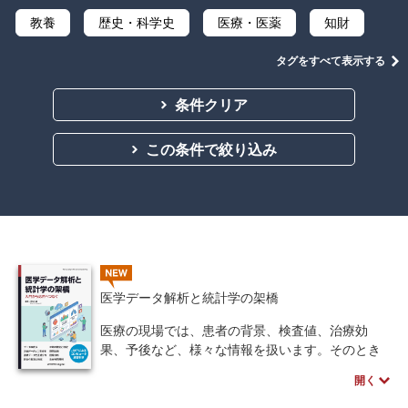
教養
歴史・科学史
医療・医薬
知財
言語
音楽
金融
法律
タグをすべて表示する
ビジネス
教育機関向け
公立はこだて未来大学出版会
条件クリア
中学・高校・大学生向け
講義資料あり
この条件で絞り込み
NEW
医学データ解析と統計学の架橋
医療の現場では、患者の背景、検査値、治療効
果、予後など、様々な情報を扱います。そのとき
私たちは、目の前の限られたデータから、より大
開く
きな集団について推測し、診療や研究に活かそう
とします。本書では、このような医療統計学の基