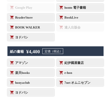
Google Play
honto 電子書籍
ReaderStore
BookLive
BOOK WALKER
達人出版会
ヨドバシ
¥4,400
定価（税込）
紙の書籍
アマゾン
紀伊國屋書店
楽天books
e-hon
honyaclub
7net オムニセブン
ヨドバシ