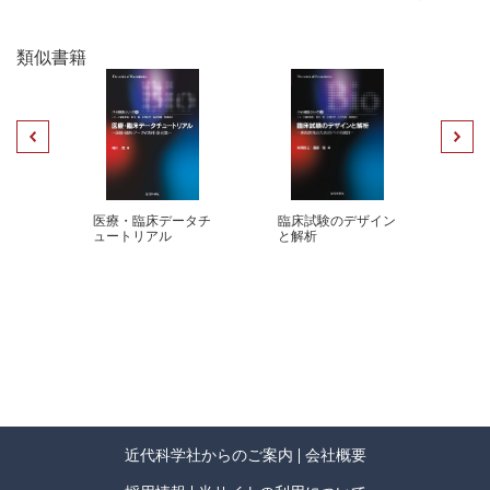
4.1 生存率曲線の差の検定
1995 年 米国サウスカロライナ大学ポストド クトラル・フェロー
4.2 生存率曲線の比較の事例
1996 年 九州大学医学部附属病院腫瘍センター講師 同医療情報
4.3 ログランク検定（2 群比較の場合）
類似書籍
部講師（兼任）
4.4 ログランク検定（3 群以上の場合）
1999 年 新潟大学医学部附属病院医療情報部教授
4.5 2 群比較の場合の別の定式化 45
2002 年 新潟大学医歯学総合病院医療情報部教授
4.6 ログランク検定の計算例
現在に至る
4.7 生存率曲線の有意差検定の事例—小児特発性ネフローゼ症候群
主な著作
患者の在院率解析—
『Statistics for the Environment 4』（Wiley、 1999）
4.8 層別ログランク検定
変量
医療・臨床データチ
臨床試験のデザイン
ゲノ
『統計科学の最前線』（九州大学出版会、2003）
ュートリアル
と解析
バイ
4.9 ハザード 比
『医学大辞典』（医学書院、2003）
『Chromosome Nanoscience and Technology』（CRC Press、2006）
第 5 章 生存時間解析における回帰モデル
『医学統計学の事典』（朝倉書店、2010 発刊予定）
5.1 打ち切り時間の分布
5.2 ランダム・センサリングの例
柳川 堯 （やながわ たかし ）
5.3 ランダム・センサリングに基づく尤度関数
1966 年 九州大学大学院理学研究科修士課程（統計数学）修了
5.4 生存時間モデルの尤度関数の例
1970 年 同校 理学博士
5.5 回帰モデルのパラメータ推定 —最尤推定法の適用—
1975 年 オーストラリア CSIRO 上級研究員
近代科学社からのご案内
会社概要
5.6 生存時間モデル
1977 年 米国立がん研究所客員研究員