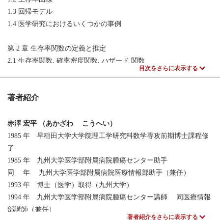
1.3 回帰モデル
1.4 医学研究におけるいくつかの事例
第 2 章 生存率関数の定義と推定
2.1 生存率関数, 確率密度関数, ハザード 関数
目次をさらに表示する
第 3 章 生存率の推定と生存率曲線
著者紹介
3.1 生存率推定の事例
3.2 Kaplan-Meier 法による生存率推定の例 —その 1 仮想データで
の推定—
赤澤 宏平 （あかざわ こうへい）
3.3 Kaplan-Meier 法の公式
1985 年 早稲田大学大学院理工学研究科数学専攻前期博士課程修
3.4 Kaplan-Meier 法による生存率推定の例 —その 2
了
3.5 生存時間の中央値
1985 年 九州大学医学部附属病院腫瘍センター助手
3.6 推定生存率に対する漸近分散
同 年 九州大学医学部附属病院医療情報部助手（兼任）
3.7 Kaplan-Meier 法以外の生存率の推定方法
1993 年 博士（医学）取得（九州大学）
1994 年 九州大学医学部附属病院腫瘍センター講師 同医療情報
第 4 章 生存率の差の検定
部講師（兼任）
著者紹介をさらに表示する