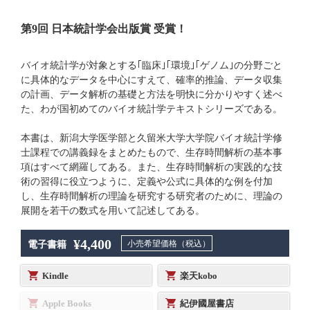
第9回 日本統計学会出版賞 受賞！
バイオ統計学が対象とする｢臨床｣｢環境｣｢ゲノム｣の分野ごと
に具体的なデータを中心にすえて、確率的推論、データ収集
の計画、データ解析の基礎と方法を明快に分かりやすく述べ
た、わが国初めてのバイオ統計学テキストシリーズである。
本書は、新潟大学医学部と久留米大学大学院バイオ統計学修
士課程での講義録をまとめたもので、生存時間解析の基本事
項はすべて網羅してある。また、生存時間解析の実践的な技
術の習得に役立つように、定義や公式に具体的な例を付加
し、生存時間解析の理論を研究する研究者のために、理論の
展開を若干の数式を用いて記述してある。
¥4,400
小売希望価格（税込）
電子書籍
Kindle
楽天kobo
Apple Books
紀伊國屋書店