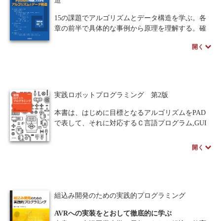
造
10日～14日ほどかかります。
15の課題でアルゴリズムとデータ構造を学ぶ。各
章の前半で具体的な事例から原理を理解する。確
実に身につけるために各章に練習問題とその解答
開く
を配置。また後半ではPythonを使ってアルゴリズ
ムのプログラムを組み、実際にどのように動くか
を体験できる。
原理部分の理解と、プログラミング部分が分か
れているので、原理が理解出来ていないのか、プ
実践ロボットプログラミング 第2版
ログラムが理解出来ていないのかが、明確に区別
できる。
本書は、はじめに目標となるアルゴリズムをPAD
Pythonを使用しているので初学者にも最適の書
で表して、それに対応するＣ言語プログラム,GUI
である。
プログラムを併記して立体的に学べるよう工夫。
初心者から上級者まで、3つのソースを相互参照し
開く
※本書の講義資料は、ページ下のサポートから入
ながら、ロボットプログラミングを効率よくマス
手できます。
ターできる。
また、製作をする上で役立つ理論・ノウハウを
まとめてある。PDSサイクルやロボット作りの計
組込み開発のための実践的プログラミング
画立案・作成したロボットの評価方法を、実例を
挙げて解説。アイディアの出し方やグループ作業
AVRへの実装をとおして徹底的に学ぶ
のコツなど、ロボット競技大会に参加する上で役