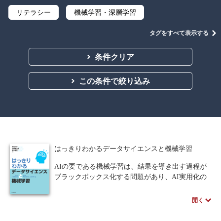
リテラシー
機械学習・深層学習
データサイエンス
Python
C言語
タグをすべて表示する
プログラミング
情報科学
情報処理
条件クリア
情報通信
情報理論
アルゴリズム
この条件で絞り込み
ネットワーク科学
自然言語処理
ソフトウェア工学
オブジェクト指向
暗号・セキュリティ
要求仕様
はっきりわかるデータサイエンスと機械学習
ウェブデザイン
ビジネス
教養
AIの要である機械学習は、結果を導き出す過程が
ブラックボックス化する問題があり、AI実用化の
公立はこだて未来大学出版会
講義資料あり
障害となっている。その解決策として、丹念なデ
ータ分析によりデータの背景にある現象を統計モ
要求工学
開く
デルで表現する、本来の意味での「データサイエ
ンス」の活用が期待されている。メカニズムが理