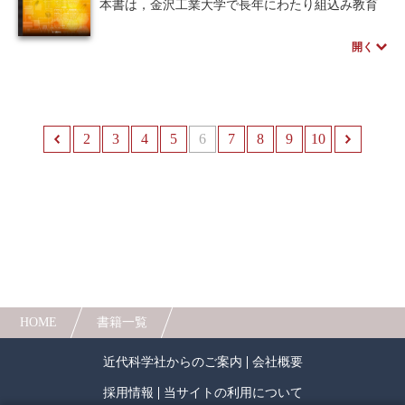
本書は，金沢工業大学で長年にわたり組込み教育
立つ知識も紹介する。もちろん、カラーセンサな
に関わった著者らが，その経験から得た知見を整
どEV3から新たに加わった機能についても解説す
理したものである．小規模のマイコンを徹底的に
開く
る。まさに、EV3でロボットプログラミング学ぶ
活用する中で，組込みプログラムの基礎技術を学
読者には必携の書である。
べる構成となっている．
独習者，高専，大学の授業，および企業研修での
※本書の講義資料は、ページ下の外部リンクより
利用を想定しつつ，現役の技術者にも有益なヒン
入手できます。
トを得られるよう工夫してある．
2
前へ
3
4
5
6
7
8
9
10
演習問題も数多く配してあり，まさに実践的に学
べる．
HOME
書籍一覧
近代科学社からのご案内
会社概要
採用情報
当サイトの利用について