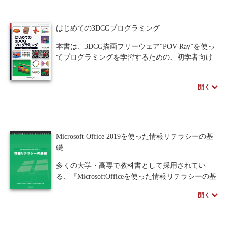
解可能なモデルをAIの頭脳に使うことで、AIの透
明化――すなわち説明可能なXAIも実現できる！
はじめての3DCGプログラミング
本書ではデータサイエンスの考えに基づく統計モ
デリングの解説に加え、機械学習の代表的な手法
本書は、3DCG描画フリーウェア“POV-Ray”を使っ
を Rを用いて体験していく。本書を読み込めば、
てプログラミングを学習するための、初学者向け
探索的データ解析と機械学習、それぞれの本質を
の教科書です。多くの例題・課題に取り組みなが
学ぶことができる。
ら、無理なくステップアップすることができま
開く
す。
まず、3DCGを構成する要素や3次元の座標系な
どの基礎を学びます。続いて、基本的な図形の描
画を通して、3DCGプログラミングに徐々に慣れ親
しみます。次に、制御や演算等のさまざまなプロ
Microsoft Office 2019を使った情報リテラシーの基
グラミングの要素を学んでいき、最終的にはCGア
礎
ニメーションのプログラムが作成できるようにな
ります。
多くの大学・高専で教科書として採用されてい
ぜひ、本書を手に取ってプログラミングの学習
る、『MicrosoftOfficeを使った情報リテラシーの基
を始めましょう！
礎』シリーズの2019対応版である。2019版と365版
開く
との違いについて触れており、また、Windows10
※近代科学社Digitalのプリントオンデマンド
May2019 Updateにも対応し、最新の環境でも学ぶ
（POD）書籍は、各書店の店舗でもご注文いただ
事ができる。