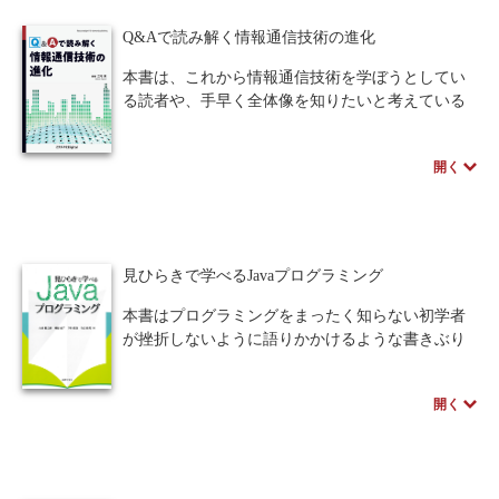
けます。受注生産となりますので、お届けまでに
本書は、大変好評な2016版のコンセプトを踏襲
10日～14日ほどかかります。
し、レポートの書き方、発表の仕方、情報分析手
Q&Aで読み解く情報通信技術の進化
順、情報倫理を具体的に解説する。また、新たに
学習題材として、地域と共に行うプロジェクトを
本書は、これから情報通信技術を学ぼうとしてい
想定し、今注目されているプロジェクト学習のイ
る読者や、手早く全体像を知りたいと考えている
メージを初学年次から体験できるように工夫して
読者のための概説書です。情報通信技術の進化を
いる。また、1章と各章をキーワードでリンクし、
追いながら、主要なポイントをQ&A方式で学ぶこ
開く
情報倫理等を立体的に学べるよう配慮している。
とができます。数式は極力使用せず、平易な説明
単に、Officeソフトの使い方を学ぶだけでなく、
を心がけました。
いかにしたら学習に役立てられるかを考え抜いた
情報通信システム、情報通信ネットワーク、情
教科書であり、大学、高専の学生に最適の書であ
報通信機器、情報通信技術がどのように働いてい
る。
るのか（How）に加えて、それらが何を目指して
見ひらきで学べるJavaプログラミング
（What）、なぜ発明されたのか（Why）について
※教科書に採用いただいた先生には、授業を進め
も、丁寧に解説しています。
本書はプログラミングをまったく知らない初学者
て行く上で活用できる著者作成の図版、インスト
が挫折しないように語りかかけるような書きぶり
ラクションガイド等の資料がございます。詳しく
※近代科学社Digitalのプリントオンデマンド
で大変平易である。
は「教科書献本申込」リンク先のフォームより、
（POD）書籍は、各書店の店舗でもご注文いただ
最大の特徴は、節が見ひらきで完結しておりリズ
「教科書に関するご質問・相談」にてお問い合わ
開く
けます。受注生産となりますので、お届けまでに
ムよく学べるよう工夫してあることである。この
せください。
10日～14日ほどかかります。
ため容易にStep by Stepで学べ、復習の際にも容易
に項目を探すことができるので大変学びやすい。
それから、側注で用語等の解説を行う。発展的な