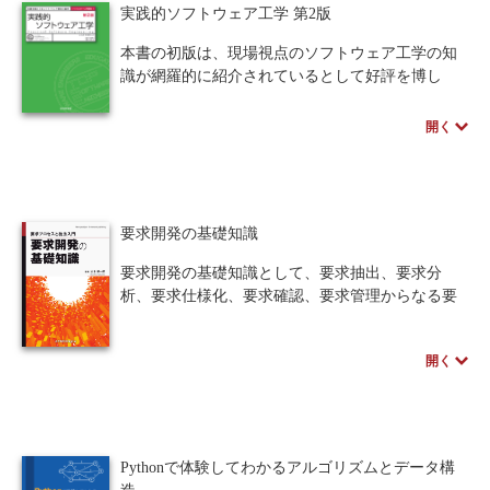
話は、«発展»と宣言することにより、初学者が理
実践的ソフトウェア工学 第2版
解出来ない事への不安感を取り除くよう工夫。ま
さに、初学者にとって最適の書である。
本書の初版は、現場視点のソフトウェア工学の知
識が網羅的に紹介されているとして好評を博し
※教科書に採用いただいた先生には、授業を進め
た。特に内容・構成の高かったため、第2版では章
て行く上で活用できる著者作成の資料がございま
構成を変えず、節レベルの内容を拡充した。
開く
す。詳しくは「教科書献本申込」リンク先のフォ
また、人工知能など時代に合わせて掲載項目を
ームより、「教科書に関するご質問・相談」にて
増やした。新たに用語解説等を載せて内容をより
お問い合わせください。
充実させた。
本書を読めば、ソフトウェア工学の知識がなく
要求開発の基礎知識
ても、開発現場で生かせる理論まで学ぶことがで
きる。ソフトウェア工学の初学者はもちろん、現
要求開発の基礎知識として、要求抽出、要求分
場の技術者の学び直しにも最適の書籍である。
析、要求仕様化、要求確認、要求管理からなる要
求開発プロセスとそこで必要となる技法を解説し
ます。ITシステムの要求開発に携わる技術者なら
開く
びに、情報科学系の学生には是非とも目を通して
いただきたい1冊です。
※近代科学社Digitalのプリントオンデマンド
（POD）書籍は、各書店の店舗でもご注文いただ
Pythonで体験してわかるアルゴリズムとデータ構
けます。受注生産となりますので、お届けまでに