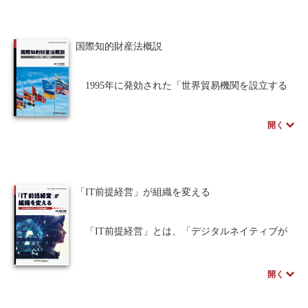
は、もはやそれだけでユーザーのニーズを満たす
ことは難しくなっています。そこで研究会では
「不便だからこそ得られる効用」である不便益に
国際知的財産法概説
着目し、これを製品やサービスに新たに取り入れ
ることによって、時代に合った新しい商品開発に
寄与することを目指しています。
1995年に発効された「世界貿易機関を設立する
「VEと不便益」という一見相反する考え方をど
マラケシュ協定」の付属書1Cとして位置づけられ
のように融合させてゆくかについて、具体例を多
る、「知的所有権の貿易関連の側面に関する協
開く
数挙げながら解説します。
定」であるTRIPs協定（Agreement on Trade-Related
Aspects of Intellectual Property）は、同協定の加盟
※近代科学社Digitalのプリントオンデマンド
国が遵守すべき知的財産に係る権利保護の最低水
（POD）書籍は、各書店の店舗でもご注文いただ
準を規定するものです。近年、世界知的所有権機
けます。受注生産となりますので、お届けまでに
構 特許常設委員会（WIPO特許常設委員会）にお
「IT前提経営」が組織を変える
10日～14日ほどかかります。
ける検証を通じて、各加盟国の国内法における協
定の実施状況が明らかにされ、その解釈と運用の
あり方が精緻化されつつあります。
「IT前提経営」とは、「デジタルネイティブが
本書では、TRIPs協定について、総則・特許・反
中心となる時代において、適切なITを経営に導入
競争に係る条項を中心に、先行研究やWIPO特許常
することでビジネスを最大化するとともに、そこ
設委員会などにおける各条項の一般的な理解、大
開く
に関わる顧客や従業員を含む全てのステークホル
陸法圏・判例法圏に属する各加盟国での各条項の
ダーを幸せにする経営の概念」を意味し、以下の6
実施状況、ならびに同実施状況に関する近時の
つの要素から成ります。