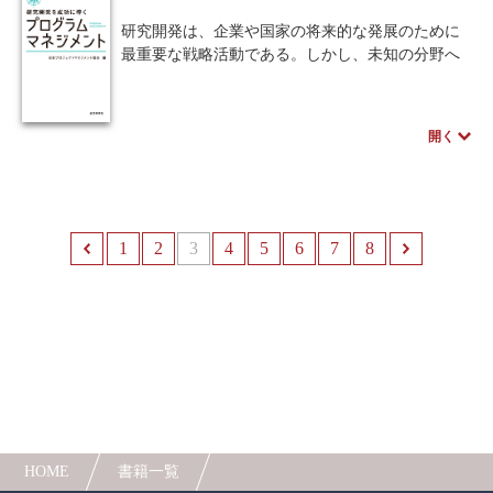
読者でも大変参考になる。第4章と第5章では、実
研究開発は、企業や国家の将来的な発展のために
際にプロジェクト学習を始め、運営していく際に
最重要な戦略活動である。しかし、未知の分野へ
必要なノウハウを紹介する。初めに、プロジェク
の挑戦であるがゆえ、多大な人的・財務的投資に
ト学習をデザインする際のチーム編成や空間、設
もかかわらず、事業化に至らず失敗に終わること
備、予算、実施のためのガイドラインを具体的に
も少なくない。
示し、次に、教員の役割について説明する。第6章
開く
本書では、国家機関や民間企業における研究開
では、プロジェクト学習の社会的応用について考
発の実施体制や成功例を提示しながら、研究から
える。
開発、事業化に至るそれぞれの段階において、プ
プロジェクト学習にかかわるすべての教育者、
ログラムマネジメントを導入して成功率を上げる
必携必読の書である。
手法を提案する。
1
前へ
2
3
4
5
6
7
8
次
HOME
書籍一覧