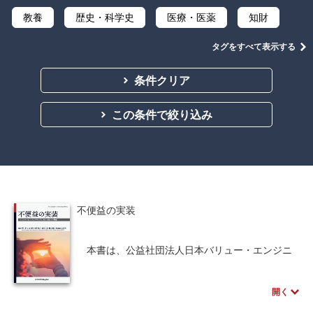
教養
歴史・科学史
医療・医薬
知財
言語
音楽
金融
法律
タグをすべて表示する
ビジネス
教育機関向け
公立はこだて未来大学出版会
条件クリア
中学・高校・大学生向け
講義資料あり
この条件で絞り込み
不便益の実装
本書は、公益社団法人日本バリュー・エンジニ
アリング協会における「不便益＆VE研究会」の研
究成果をまとめたものです。
開く
従来のモノづくりにおいては、便利さを追及す
ることが一番の目標とされてきましたが、現在で