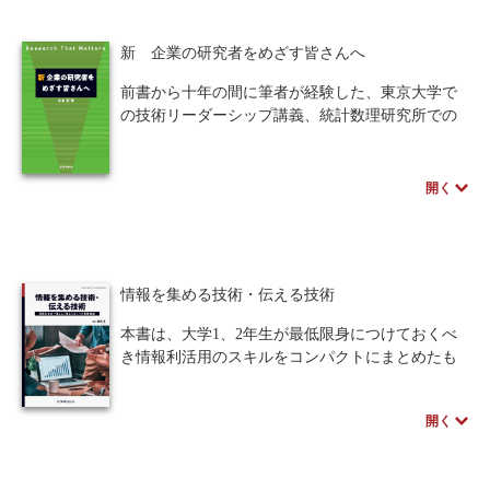
WIPO特許常設委員会による検証と評価について紹
介します。
1. デジタルネイティブ理解
新 企業の研究者をめざす皆さんへ
2. ノマド・ワーク
※近代科学社Digitalのプリントオンデマンド
3. モビリティの向上
前書から十年の間に筆者が経験した、東京大学で
（POD）書籍は、各書店の店舗でもご注文いただ
4. デジタルマーケティングの適切な運用
の技術リーダーシップ講義、統計数理研究所での
けます。受注生産となりますので、お届けまでに
5. IoT×ビッグデータ×AI
知見、注目企業プリファードネットワークスの企
10日～14日ほどかかります。
6. クラウドサービスの適切な導入
業文化、政府関係の委員会や学会で得た情報を加
えて内容をさらに充実。
開く
このIT前提経営の考え方は、企業経営だけにと
前書の日本IBM時代のレター解説だけでなく、筆
どまらず、教育現場や行政機関にも多くの示唆を
者が講義で使用したケース事例、ブログや学会誌
与えます。
に寄稿したエッセイも紹介。
本書では、いまや喫緊の課題となったテレワー
研究の方法、論文の作法、キャリア、マネジメン
クやオンライン授業をはじめ、さまざまなIT活用
情報を集める技術・伝える技術
ト、知財問題など、研究職を希望する学部生や修
にいち早くチャレンジし、大きな成果を上げてき
士・博士課程の学生にとって興味を引く情報が揃
本書は、大学1、2年生が最低限身につけておくべ
た著者が、具体的なエピソードを多数示しなが
い、現役の企業研究者・技術者にとっても読みご
き情報利活用のスキルをコンパクトにまとめたも
ら、その知見を丁寧に解説します。
たえのある一冊である。
のです。具体例を多く交えて解説し、若いビジネ
スマン、新社会人や社会人2～3年めで情報収集や
※近代科学社Digitalのプリントオンデマンド
開く
整理・分析に悩んでいる方にも大いに参考となる
（POD）書籍は、各書店の店舗でもご注文いただ
内容です。
けます。受注生産となりますので、お届けまでに
10日～14日ほどかかります。