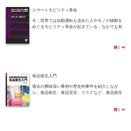
前半の「情報収集・分析編」では、情報をうま
くインプットし、適切に分析する方法を説明しま
スマートモビリティ革命
す。以下の内容を学びます。
・そもそも情報とはなにかを理解する
今，世界では自動運転も含めた人やモノの移動を
・情報の質や背景を吟味する
めぐるモビリティ革命が起きている．なかでも有
・課題解決に向けて情報を適切な方法で分析す
名なのがMaaS(マース）と呼ばれる「移動のサービ
る
ス化」である．米国発のライドシェアのUberや，
ヘルシンキのWhimがとくに有名である．
開く
また、情報社会の一員としては、収集して分析
一方，日本でも1990年代からITS(高度道路交通シ
した情報を適切に発信することも重要です。後半
ステム）と呼ばれる道路交通の最適化を図る取組
の「情報発信編」では、そのために以下の内容を
みが進められてきた．
学びます。
本書は，現在のモビリティ革命の背景にある世界
・適切な情報を適切な形で伝える
の公共交通政策や情報技術の進化について概説す
食品衛生入門
・情報発信の必要性を理解し、適切に発信する
るとともに，交通・移動サービスに最先端のAI技
過去の興味深い事例や歴史的事件を紹介しなが
・コミュニケーションにより情報交換を行う
術を導入した，日本発の「未来型AI公共交通サー
ら、食品衛生、食品安全、リスクなど、食品衛生
ビスSAVS(Smart Access Vehicle Service)」につい
にまつわるさまざまな話題を取り上げています。
本書を通読すれば、高度情報化社会において必
て，その技術と社会実装の現状を紹介する．
また、食品衛生法、食中毒、放射線量などについ
要な、情報の収集から発信までの基礎的な能力を
開く
ても、過去の事例を織り交ぜながら興味深く紹介
身につけることができます。
しており、食品衛生を専門的に学ぶ機会のなかっ
た人にも理解しやすいよう工夫されています。こ
※近代科学社Digitalのプリントオンデマンド
れから食品衛生を学ぶ学生やこの分野に携わる
（POD）書籍は、各書店の店舗でもご注文いただ