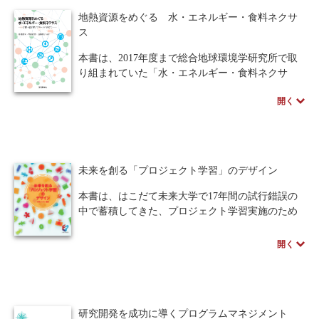
方々に是非読んでいただきたい1冊です。
けます。受注生産となりますので、お届けまでに
地熱資源をめぐる 水・エネルギー・食料ネクサ
10日～14日ほどかかります。
ス
※近代科学社Digitalのプリントオンデマンド
（POD）書籍は、各書店の店舗でもご注文いただ
本書は、2017年度まで総合地球環境学研究所で取
けます。受注生産となりますので、お届けまでに
り組まれていた「水・エネルギー・食料ネクサ
10日～14日ほどかかります。
ス」プロジェクトの別府温泉における研究成果を
開く
中心にとりまとめたものである。温泉や発電とい
った地熱資源の利用が環境や社会に与えるメリッ
ト・デメリット、それらから生じるステークホル
ダー間での利害対立（コンフリクト）を解消・緩
和するための手法などを紹介する。
未来を創る「プロジェクト学習」のデザイン
社会科学、自然科学双方の研究者のみならず、ス
テークホルダーの人々も調査研究や執筆に加わっ
本書は、はこだて未来大学で17年間の試行錯誤の
ており、研究における学際・超学際アプローチの
中で蓄積してきた、プロジェクト学習実施のため
実例が示されている。
のノウハウやデザイン原則についてまとめたもの
である。
開く
第1章では、プロジェクト学習が生まれてきた背
景とその意義、根底にある学習理論について解
説。第2章では、同大学の事例で、プロジェクト学
習の1年間の流れを紹介する。第3章では、同大学
研究開発を成功に導くプログラムマネジメント
のプロジェクトの事例を複数紹介する。他分野の