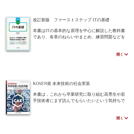
プログラミング言語MATLABを採用しています。
本書では初心者が短時間で大まかにこのソフトウ
人間中心設計
ロボット
暗号・セキュリティ
ェアについて捉えられるように、まずMATLABの
改訂新版 ファーストステップ ITの基礎
使い方について解説しています。
化学
電子工学
要求仕様
工学デザイン
その後、力学では物体の運動を記述するのにニ
本書はITの基本的な原理を中心に解説した教科書
ュートンの運動方程式、電気磁気学では電磁界を
であり、各章のねらいやまとめ、練習問題などを
物理学
流通・物流
食品
記述するのにマクスウェルの方程式を用いて具体
通してITの基礎を十分に理解することができま
的なシミュレーションを扱っていきます。また、
す。
シミュレーション
生物
開く
章末にある演習問題を実際に解くことを通じて、
更に初版刊行から現在までに起こった目覚まし
実験では観測困難な現象がシミュレーションで捉
い情報技術の発展を受けて、改訂新版では新たな
都市計画・建築・土木
歴史・科学史
えられることについて理解することができます。
技術やテーマを盛り込みました。具体的にはAI、
IoT、情報セキュリティ、モバイル通信などの技術
医療・医薬
金融
法律
辞典・公式集
著者のスペシャルインタビューはこちら
を取り上げ、アルゴリズムやプログラミングなど
KOSEN発 未来技術の社会実装
の説明もより充実させています。ITの基礎を1から
教養
知財
ウェブデザイン
ビジネス
学ぶためにこの上ない一冊です。
本書は，これから卒業研究に取り組む高専生や若
言語
音楽
公立はこだて未来大学出版会
手技術者にまず読んでもらいたいという気持ちで
著者のスペシャルインタビューはこちら
執筆されました。
教育機関向け
中学・高校・大学生向け
第1章では，高専のCAE教育の現状と課題を解説
開く
します。第2章では，電磁気を応用した探傷試験法
講義資料あり
中学・高校数学
要求工学
（渦電流探傷・漏洩磁束探傷）を解説します。第3
章では，磁気光学イメージングを解説します。第4