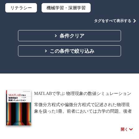
リテラシー
機械学習・深層学習
データサイエンス
Python
C言語
タグをすべて表示する
プログラミング
マテリアルズインフォマティクス
条件クリア
線形代数
微分積分
統計・確率
この条件で絞り込み
離散数学
代数学
集合と位相
幾何学
解析学
応用数学
群論・環論
情報科学
情報処理
情報通信
情報理論
MATLABで学ぶ 物理現象の数値シミュレーション
アルゴリズム
自然言語処理
常微分方程式や偏微分方程式で記述された物理現
象を扱った1冊。前者においては力学の問題、後者
オペレーションズ・リサーチ
機械工学
においては電磁気学の問題を主に取り上げ、それ
らに対する数値シミュレーション方法を述べてい
計算科学
オブジェクト指向
開く
ます。
シミュレーションプログラムを記述するのに、
ソフトウェア工学
ネットワーク科学