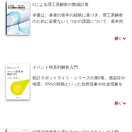
「ビジネス統計スペシャリスト・エクセル分析
Cによる理工系解析の数値計算
一般」資格を取得するためにも十分な解説を掲
載。統計学の知識をもっていない、エクセルの使
本書は、著者の長年の経験に基づき、理工系解析
用に慣れていない初心者の方に最適な一冊です。
のために必要ないくつかの課題について、基本的
な数値計算の方法とそれを行うためのプログラミ
※本書の講義資料は、ページ下のサポートから入
ングから学習し始め、それに基づいてより高機能
開く
手できます。なお、一部の講義資料のみご採用い
な数値計算の方法とプログラミングについても学
ただいた際にお渡しいたします。詳しくは「教科
習できるような内容を目指して執筆されました。
書献本申込」リンク先のフォームより、「教科書
取り上げている数値計算の課題は限定的かもし
に関するご質問・相談」にてお問い合わせくださ
れませんが、それぞれの課題について演習課題と
い。
して扱われるような基本的な数値計算に留まら
イベント時系列解析入門
ず、研究や技術開発においても適用できる高機能
著者のスペシャルインタビューはこちら
な数値計算についても取り上げています。また、
統計スポットライト・シリーズの第6巻。感染症や
その方法を解説し、適用例とプログラミング言語
地震、SNSの投稿といった自然現象や社会現象を
の一つであるCによるプログラムを掲載していま
時系列のイベントととらえ、その起き方をモデル
す。
化して各現象の解析や将来予測につなげる主な手
本書を通じて、これらの一連のプログラミング
法に「点過程」と呼ばれる確率過程と「状態空間
開く
の流れを理解し、少しでも効率的にプログラミン
モデル」がある。
グが行えるようになり、各自の学習、研究、およ
本書は主に点過程について、大学初年度で学ぶ
び技術開発に幅広く本書を役立てていただくこと
数学知識のみで理解できるよう解説した入門書で
ができれば幸いです。
あり、状態空間モデルについても概略を述べる。