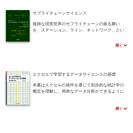
章では，未来技術の社会実装の高度化に向けた取
り組みを解説します。
サプライチェーンサイエンス
読者の皆様には高専の教育研究を広く知ってい
ただくとともに，本書を若手技術者の方の技術開
複雑な現実世界のサプライチェーンの振る舞い
発やCAE教育にお役立ていただければ幸いです。
を、ステーション、ライン、ネットワーク、とい
った形にモデル化し、その振る舞いに関する原理
原則について、多数の実例を交えてわかりやすく
開く
解説した書籍。各章末には「思考を深めるための
問題」を掲載した。
問題を「いかに」解くかではなく、システムが
「なぜ」そのように振る舞うのかを解説している
本書からは、あらゆるシナリオに対して効果的に
エクセルで学習するデータサイエンスの基礎
対処するためのツールと洞察を得ることができ
本書はエクセルの操作を通じて初歩的な統計学の
る。
概念を理解し、簡単なデータ分析ができるように
なることを目的としています。文章による説明は
極力減らし、数式についてはなるべくことばに訳
開く
して説明することで、はじめてデータサイエンス
を学習する際の最初の入門書としても無理がない
よう、やさしく詳しい記述でまとめられていま
す。