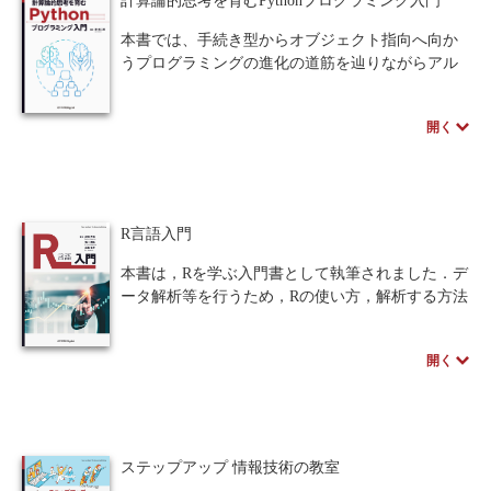
計算論的思考を育むPythonプログラミング入門
その応用として、COVID-19の感染拡大/ 収束の指
標値を推定する方法についても紹介。イベント解
本書では、手続き型からオブジェクト指向へ向か
析手法を身に付けたい初学者の方は必読！
うプログラミングの進化の道筋を辿りながらアル
ゴリズム的思考とプログラミング的思考を培い、
Google Colaboratoryを使ったプログラミング力と計
開く
算論的思考力を身につけることができます。
第1章はプログラミング全般に関わる説明、第2
章はプログラミングの準備、第3章～第5章までに
小さなプログラムの作成を学びます。第6章と第7
章では関数やモジュール、ライブラリの使い方、
R言語入門
第8章ではファイルの取り扱い、第9章では手続き
型プログラミングの総まとめを解説。第10章はオ
本書は，Rを学ぶ入門書として執筆されました．デ
ブジェクト指向プログラミング（OOP）の基本的
ータ解析等を行うため，Rの使い方，解析する方法
な考え方、およびクラスやオブジェクトの作り
を学ぶことを目的としています．ワード，エクセ
方、第11章はAnacondaを用いGUIアプリの作成に
ル等と同様に情報リテラシーとしてRを学習（実
開く
ついて扱います。
習）しておくことは大変役立ちます．また，デー
プログラミング言語の文法を網羅的に説明して
タ解析を理解するには具体例について計算し，実
いる入門書とは一線を画する内容であり、初心者
行してみることが必要です．本書は，Rを利用して
だけでなくPythonに既に触れている中級者にも最
実際に計算し，解析手法を会得するための実習書
適な参考書です。
にもなります．
ステップアップ 情報技術の教室
第1章では，R の導入と基本操作について述べて