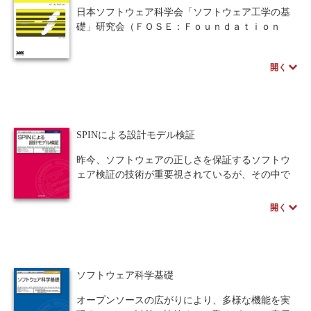
とも否定できない。本書は著者が長く開発の第一
日本ソフトウェア科学会「ソフトウェア工学の基
線で活躍してきた中で、理論と経験を現場で活か
礎」研究会（ＦＯＳＥ：Ｆｏｕｎｄａｔｉｏｎ
せる知識として体系化した、実践に使えるソフト
ｏｆ Ｓｏｆｔｗａｒｅ Ｅｎｇｉｎｅｅｒｉｎ
ウェア工学の解説書。エンジニアの目からウロコ
ｇ）が主催する第１５回ワークショップの論文
の１冊です。
開く
集。
SPINによる設計モデル検証
昨今、ソフトウェアの正しさを保証するソフトウ
ェア検証の技術が重要視されているが、その中で
も特にモデル検査が脚光を浴びている。それは数
理論理学などに関する知識があまりない技術者に
開く
も、ソフトウェア開発の中で利用することが可能
だからであろう。本書はSPINを中心にモデル検査
をいかにしてソフトウェア開発のプロセスの中に
位置づけるかについて実例を通して詳説してい
ソフトウェア科学基礎
る。
オープンソースの広がりにより、多様な機能を実