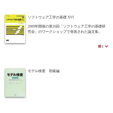
人間中心設計
ロボット
暗号・セキュリティ
ソフトウェア工学の基礎 XVI
化学
電子工学
要求仕様
工学デザイン
2009年開催の第16回「ソフトウェア工学の基礎研
物理学
流通・物流
食品
究会」のワークショップで発表された論文集。
シミュレーション
生物
開く
都市計画・建築・土木
歴史・科学史
医療・医薬
金融
法律
辞典・公式集
モデル検査 初級編
教養
知財
ウェブデザイン
ビジネス
言語
音楽
公立はこだて未来大学出版会
教育機関向け
中学・高校・大学生向け
講義資料あり
中学・高校数学
要求工学