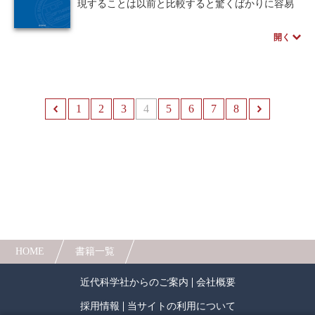
現することは以前と比較すると驚くばかりに容易
になっている。しかし、このような開発法ではス
ケーラビリティと高信頼性を同時に保証すること
開く
はできない。機能の実現や追加が比較的安易にで
きる時代になったからこそ、成長し続けるシステ
ム全体の正常な動作を保証しうる開発検査手法の
必要性が増している。
本書では、優れた開発者として最先端の理論や
1
前へ
2
3
4
5
6
7
8
次
ツールと使ってソフトウェア開発をするために必
要な基礎知識である、論理学、並行システム、オ
ートマトン、モデル検査のアルゴリズムや実装技
術、モデル検証ツールをまとめて解説する。
HOME
書籍一覧
近代科学社からのご案内
会社概要
採用情報
当サイトの利用について