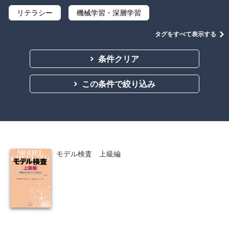
リテラシー
機械学習・深層学習
データサイエンス
Python
C言語
タグをすべて表示する
プログラミング
マテリアルズインフォマティクス
条件クリア
線形代数
微分積分
統計・確率
この条件で絞り込み
離散数学
代数学
集合と位相
幾何学
解析学
応用数学
群論・環論
情報科学
情報処理
情報通信
情報理論
モデル検査 上級編
アルゴリズム
自然言語処理
オペレーションズ・リサーチ
機械工学
計算科学
オブジェクト指向
ソフトウェア工学
ネットワーク科学