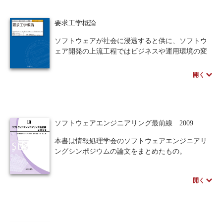
要求工学概論
ソフトウェアが社会に浸透すると供に、ソフトウ
ェア開発の上流工程ではビジネスや運用環境の変
化に即した要求の獲得・仕様化・確認・管理が求
められている。要求工学では曖昧で変化しやすい
開く
要求を工学的に扱うことで、品質の高い要求仕様
書を効率的に作成する各種の手法が開発されてい
る。本書は、要求工学の基礎知識の理解と習得に
役立つ1冊である。
ソフトウェアエンジニアリング最前線 2009
本書は情報処理学会のソフトウェアエンジニアリ
ングシンポジウムの論文をまとめたもの。
開く