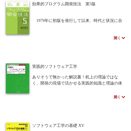
効果的プログラム開発技法 第5版
1979年に初版を発行して以来、時代と状況に合
わせて改訂を重ねて使われ続けてきたシステム開
発技法解説書の第5版。
開く
どんなことにも情報システムが欠かせない現代
では、その開発環境も多様化し日々刻々と進化を
している。しかし、どんな環境で、誰が開発をし
ようとも、ユーザーの真のニーズをしっかりと把
握し、それをシステム要件に反映すること、ユー
実践的ソフトウェア工学
ザーの使い勝手の良いシステムを設計･開発するこ
とがシステム開発の原点である。
ありそうで無かった解説書！机上の理論ではな
本書は、そのような視点と、システム開発技法
く、開発の現場で活かせる実践的知識と理論の体
の歴史、著者の経験と研究を土台にして、開発者
系化！
はもちろん、開発されたシステムを利用するユー
■ソフトウェア開発の裏表を知り尽くした現役エン
開く
ザーにまでメリットをもたらす技法を余すことな
ジニアが語る基本とエッセンス！
く解説する。プロジェクトマネージャーや現場の
ソフトウェア工学は、ソフトウェア開発に内在す
開発者必携のバイブル。
る課題や問題を解決する土台となる基礎知識。し
かし、様々な要素が複雑に絡まる開発現場では、
ソフトウェア工学の基礎 XV
抽象化された理論では対応しきれない面があるこ