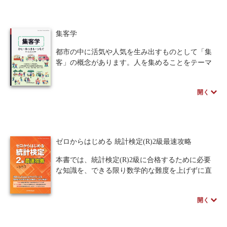
作成まで、理論と実装をバランスよく習得したい
方に最適の一冊です。
人間中心設計
ロボット
暗号・セキュリティ
集客学
化学
電子工学
要求仕様
工学デザイン
都市の中に活気や人気を生み出すものとして「集
物理学
客」の概念があります。人を集めることをテーマ
流通・物流
食品
とした都市的空間の創出について学習し、いかに
シミュレーション
して人が集まり、賑わいをもたらす魅力的空間や
生物
開く
仕掛けをつくるかを科学的に分析、提案していく
都市計画・建築・土木
ための方策を考えます。
歴史・科学史
医療・医薬
金融
法律
辞典・公式集
ゼロからはじめる 統計検定(R)2級最速攻略
教養
知財
ウェブデザイン
ビジネス
本書では、統計検定(R)2級に合格するために必要
言語
音楽
公立はこだて未来大学出版会
な知識を、できる限り数学的な難度を上げずに直
感的にわかりやすく解説しています。各節は「例
教育機関向け
中学・高校・大学生向け
題→一般的な説明→例題の解説→演習問題」とい
開く
う構成で、必要な知識がしっかり身につくようサ
講義資料あり
中学・高校数学
要求工学
ポート。演習問題は難易度で区別されているた
め、自身の習熟度に応じて進めることができま