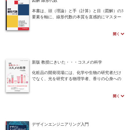
図解 線形代数
構築の実践を通じて、その突破口を解き明かす一
冊です。企業、自治体等による事例紹介のコラム
本書は、頭（理論）と手（計算）と目（図解）の3
も多数収録しています。
要素を軸に、線形代数の本質を直感的にマスター
することを目指した入門書です。本書の核となる
のは、線形代数の世界を俯瞰する地図としての「4
開く
つの部分空間」と、実用上極めて重要な「5つの行
列分解（LU、CR、QR、固有値、特異値分解）」
です。各章では、まず具体的な例題から入り、定
理の詳述と図解による直感的な解説を交えること
で、着実にステップアップできる構成となってい
新版 教授にきいた・・・コスメの科学
ます。特に、行列のランクの性質を鮮やかに解き
明かすCR分解や、現代の機械学習・データサイエ
化粧品の開発現場には、化学や生物の研究者だけ
ンスの基盤となる特異値分解（SVD）を本書のハ
でなく、光を研究する物理学者、香りの心身への
イライトに据えており、通読する中で学んだ知識
影響を探る心理学者、ボトルの造形を極めるエン
が一つに繋がる「Aha体験」を提供しています。
ジニアなど、多彩な専門家が集結しています。
MITの名物教授Gilbert Strang博士との交流から着想
開く
本書は、華やかなコスメの世界を支えるこれら多
を得た図解によって、線形代数の新たな発見と深
様な科学の姿を伝える一冊です。スキンケア・ヘ
い納得感をもたらす一冊です。
アケアからメイク、洗浄まで、あらゆる製品にど
のような成分が配合され、どんな働きをしている
のか。最新の測定機器の仕組みや皮膚・毛髪の構
デザインエンジニアリング入門
造まで、専門外の方でも理解できるよう平易に解