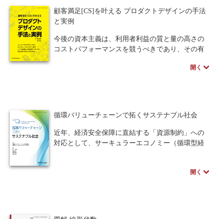
タックやキューなどのデータ構造までを段階的に
顧客満足[CS]を叶える プロダクトデザインの手法
解説。
と実例
各章では日常の具体例から理論を導入し、Python
による実装、演習問題へと進むサイクルを繰り返
今後の資本主義は、利用者利益の質と量の高さの
すため、初心者でも抽象的な概念を無理なく理解
コストパフォーマンスを競うべきであり、その有
できる設計となっています。
効な方法は正しくCS（顧客満足：カスタマーサテ
開く
2進数や画像データの仕組みといったコンピュータ
ィスファクション）を意識した商品サービスを生
の基礎知識もバランスよく習得可能で、独学者は
み出していくべきです。本書は、特にこれからの
もちろん大学の講義用テキストとしても最適な構
社会をつくっていく若い人たちにとってそのため
成となっています。
の道しるべとなるべくまとめています。
循環バリューチェーンで拓くサステナブル社会
近年、経済安全保障に直結する「資源制約」への
対応として、サーキュラーエコノミー（循環型経
済）の重要性が急速に高まっています。しかし、
製造（動脈産業）と再資源化（静脈産業）の断絶
開く
や、技術・市場・制度の非接続といった重層的な
課題が壁となり、いまだ多くの産業が従来のリニ
ア経済から脱却できていません。本書は、こうし
た構造的な課題を単なる抽象論で終わらせず、具
体的な技術と「循環バリューチェーン（CVC）」