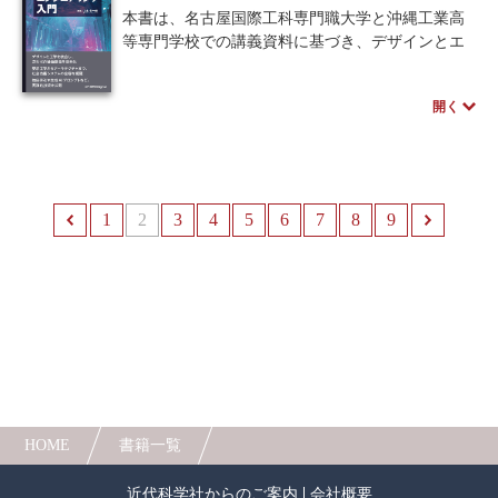
説します。
本書は、名古屋国際工科専門職大学と沖縄工業高
大学で化学を学ぶ学生や業界の新人、さらには美
等専門学校での講義資料に基づき、デザインとエ
容に関わるプロフェッショナルまで、あらゆる方
ンジニアリングの融合を説く一冊です。従来、デ
に向けて化粧品に込められた最先端の科学と技術
ザイン思考とシステム開発は個別の領域とされて
のすべてを解き明かします。
開く
きましたが、現代の製品・サービス提供には両者
※なお、本書は2017年7月から2018年12月まで『月
の統合が欠かせません。
刊化学』誌に連載された「美しさは化学のおか
本書は「入門」を「自ら問いを立て、未踏の領域
げ! コスメの化学」を基としています。また、フ
を切り拓く能動的な行為」と再定義し、読者が新
レグランスジャーナル社から2019年10月に出版さ
たな仮説を立案・検証することを期待していま
1
前へ
2
3
4
5
6
7
8
9
れた本書と同名の書籍を改版したものです。
す。扱う話題は社会システム、価値創造、要求工
学、ソフトウェア・アーキテクチャなど多岐にわ
たります。
特徴として、筆者独自の知識創造法や「Promptテ
ンプレート」といった生成AI活用法、アーキテク
チャ設計手法などが具体的に紹介されています。
課題発見と解決手法を学び、発展し続ける社会技
術システムのデザインに挑むための基礎を提供す
るガイドです。
HOME
書籍一覧
著者のスペシャルインタビューはこちら
近代科学社からのご案内
会社概要