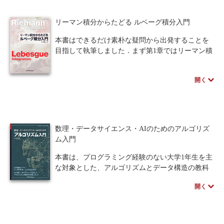
す。中学数学の理解度からでも最速で合格できる
充実の解説書です。
リーマン積分からたどる ルベーグ積分入門
本書はできるだけ素朴な疑問から出発することを
目指して執筆しました．まず第1章ではリーマン積
分を振り返り，その限界や問題点を明確にしま
す．続く第2章ではジョルダン測度を経由してルベ
開く
ーグ外測度・ルベーグ測度を導入し，ルベーグ可
測集合の概念を確立します．第3章ではルベーグ可
測関数を扱い，単関数や階段関数による近似を通
じて基本的な性質を整理します．第4章ではルベー
グ積分を定義し，単調収束定理，ファトゥの補
数理・データサイエンス・AIのためのアルゴリズ
題，優収束定理といった基本定理を中心に理論を
ム入門
展開するとともに，リーマン積分との関係やフビ
ニの定理にも触れます．最後に第5章では，本文で
本書は、プログラミング経験のない大学1年生を主
扱いきれなかった補足事項や各種定理の証明をま
な対象とした、アルゴリズムとデータ構造の教科
とめています．
書です。現代社会で必須の「問題を解くための手
開く
順を考える力」を養うことを目的とし、効率的な
手順の設計力を身につけることができます。
全14章の構成は基礎的なフローチャートから始ま
り、探索・整列アルゴリズム、計算量の評価、ス