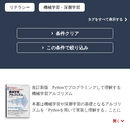
リテラシー
機械学習・深層学習
データサイエンス
Python
C言語
タグをすべて表示する
プログラミング
マテリアルズインフォマティクス
条件クリア
線形代数
微分積分
統計・確率
この条件で絞り込み
離散数学
代数学
集合と位相
幾何学
解析学
応用数学
群論・環論
情報科学
情報処理
情報通信
情報理論
改訂新版 Pythonでプログラミングして理解する
アルゴリズム
自然言語処理
機械学習アルゴリズム
本書は機械学習や深層学習の基礎となるアルゴリ
オペレーションズ・リサーチ
機械工学
ズムを「Pythonを用いて実装し理解する」ことに
重きを置いています。改訂版ではPyTorchを採用
計算科学
オブジェクト指向
開く
し、生成AIの核心となるアルゴリズムを新たに追
加しました。数式の意味から実践的なプログラム
ソフトウェア工学
ネットワーク科学