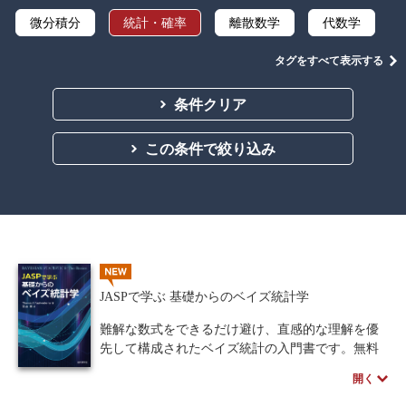
微分積分
統計・確率
離散数学
代数学
集合と位相
幾何学
解析学
タグをすべて表示する
応用数学
群論・環論
オペレーションズ・リサーチ
条件クリア
辞典・公式集
教養
講義資料あり
この条件で絞り込み
中学・高校数学
NEW
JASPで学ぶ 基礎からのベイズ統計学
難解な数式をできるだけ避け、直感的な理解を優
先して構成されたベイズ統計の入門書です。無料
の統計ソフト「JASP」を使い、相関、検定、分散
開く
分析などの具体例をステップバイステップで体験
しながら学ぶことができます。初学者も挫折する