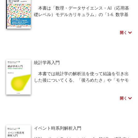
本書は「数理・データサイエンス・AI（応用基
礎レベル）モデルカリキュラム」の「1-6. 数学基
礎」に準拠し、データやAIを活用するための数
学・統計学の土台となる基礎知識を学ぶことをね
開く
らいとしています。15回分の授業で使うことを想
定し、各章が授業1回相当になるよう構成。文章途
中の空欄を埋めながら読み進めることで自ら考え
る力が付き、Excel演習でも手を動かしながら学ぶ
ことで感覚的に数学を理解することができます。
統計学再入門
中学や高校では数学が苦手だった、という方のた
めの一冊です。
本書では統計学の解析法を使って結論を引き出
した後についてくる、「後ろめたさ」や「モヤモ
※本書の講義資料は、ページ下のサポートから入
ヤ感」が何に起因するのか、その要因を探ってい
手できます。
く。「科学哲学」を使うことで、統計解析ソフト
開く
のブラックボックス化した中身について数式を極
著者のスペシャルインタビューはこちら
力使わずに詳述。統計学の背後にある思考の枠組
みまで掘り下げ、より深く統計学を理解すること
を可能にしている。統計的な仮説検定まで学んで
きた読者の学び直し、そして統計を使い始めた初
イベント時系列解析入門
学者にとっても理解力の向上につながる充実の一