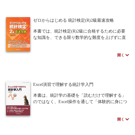
ことなく本質を掴むことができる、親切設計の一
冊です。
ゼロからはじめる 統計検定(R)2級最速攻略
本書では、統計検定(R)2級に合格するために必要
な知識を、できる限り数学的な難度を上げずに直
感的にわかりやすく解説しています。各節は「例
題→一般的な説明→例題の解説→演習問題」とい
開く
う構成で、必要な知識がしっかり身につくようサ
ポート。演習問題は難易度で区別されているた
め、自身の習熟度に応じて進めることができま
す。中学数学の理解度からでも最速で合格できる
充実の解説書です。
Excel演習で理解する統計学入門
本書は、統計学の基礎を「読むだけで理解する」
のではなく、Excel操作を通して「体験的に身につ
ける」ことを目的とした入門書です。
統計学を初めて学ぶ大学生や初心者を主な対象と
開く
し、予備知識がなくても進められるようExcelの操
作を丁寧に解説。各章は例題から始まり、関数や
グラフを用いた操作を重ねることで段階的に内容