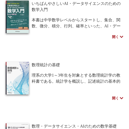
いちばんやさしいAI・データサイエンスのための
籍。
数学入門
本書は中学数学レベルからスタートし、集合、関
数、微分、積分、行列、確率といった、AI・デー
タサイエンスに不可欠な数学の基礎を丁寧に解説
開く
します。
豊富な練習問題やポイント・補足によるアドバイ
ス、Excel演習などの充実したサポート内容によっ
て、数学が苦手な方でも安心して学習を進められ
ます。
数理統計の基礎
数理・データサイエンス・AI(応用基礎レベル)モ
デルカリキュラム「1-6.数学基礎」に準拠した、統
理系の大学1～3年生を対象とする数理統計学の教
計確率・線形代数・微分積分の土台となる数学的
科書である。統計学を概説し、記述統計の基本的
知識を無理なく習得できる”いちばんやさしい”教
な手法、データの変動を表現する確率変数の概念
科書
とその性質、推測統計の考え方などを解説する。
開く
最後に、回帰分析の考え方とその理論的背景につ
※本書の講義資料は、ページ下のサポートから入
いて述べる。
手できます。
著者のスペシャルインタビューはこちら
著者のスペシャルインタビューはこちら
数理・データサイエンス・AIのための数学基礎