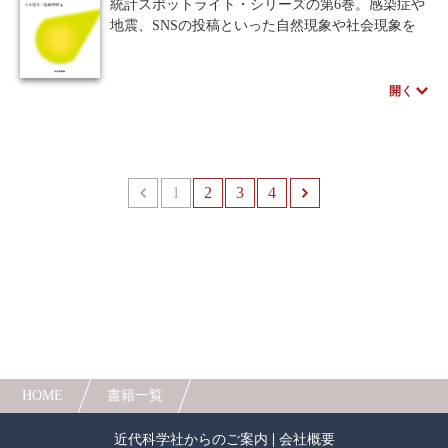
冊。
統計スポットライト・シリーズの第6巻。感染症や
地震、SNSの投稿といった自然現象や社会現象を
時系列のイベントととらえ、その起き方をモデル
化して各現象の解析や将来予測につなげる主な手
法に「点過程」と呼ばれる確率過程と「状態空間
開く
モデル」がある。
本書は主に点過程について、大学初年度で学ぶ
数学知識のみで理解できるよう解説した入門書で
あり、状態空間モデルについても概略を述べる。
1
前へ
2
3
4
次へ
その応用として、COVID-19の感染拡大/ 収束の指
標値を推定する方法についても紹介。イベント解
析手法を身に付けたい初学者の方は必読！
HOME
書籍一覧
近代科学社からのご案内
会社概要