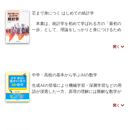
を理解できる構成となっています。
難しい概念をわかりやすく簡潔に説明し、作業を
芯まで身につく はじめての統計学
通して考え方を実感できるよう工夫しているだけ
でなく、例題直後の問題で自分の理解度を確認し
本書は、統計学を初めて学ばれる方の「最初の
ながら進めることができます。また各節の最後に
一歩」として、理論をしっかりと身につけるため
は、Excelを使わずに考える確認テストを設け、思
の入門書です。一般的な入門書と差別化するた
考力の定着を図っています。
め、統計学で学ぶべき内容を各章で一つのストー
開く
正規分布や中心極限定理、推定、検定まで、統計
リーに見立てることで、各概念を導入する意味や
学の基礎を無理なく学べる一冊です。
統計学における位置づけを丁寧に説明していま
す。統計学の奥深き世界への「チュートリアル」
著者のスペシャルインタビューはこちら
として、その先の高度な知識を自力で習得するた
めの最低限かつ不可欠な基盤を提供する必携の教
中学・高校の基本から学ぶAIの数学
科書です。
生成AIの登場により機械学習・深層学習などの用
語が浸透した一方、原理の理解には難解な数学が
壁となります。本書はその壁を乗り越える「ハシ
ゴや脚立」として、理論に登場する数学をやさし
開く
く解説。中学・高校の数学知識を前提に、公式の
意味や式の展開を丁寧に説明し、穴埋め問題も活
用してじっくり学べる構成です。AI時代に必須の
数学知識を無理なく習得できる、初学者必読の書