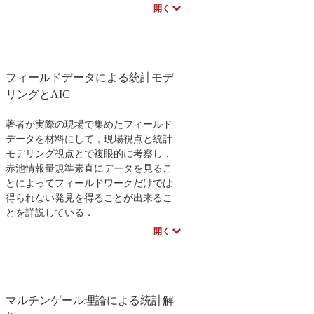
されることを示し，それを解く道具と
開く
してラプラス変換を学ぶ．
フーリエ変換編は，周波数というイメ
ージしにくい分野を扱うため，理論的
には難しくなくても，理解しにくい面
フィールドデータによる統計モデ
がある．そこで本書では，表計算ソフ
トを利用して視覚的に確認しながら進
リングとAIC
められるよう工夫してある．また，各
章末には演習問題とそのほぼ完全解を
著者が実際の現場で集めたフィールド
掲載して，確実な理解ができるよう工
データを材料にして，現場視点と統計
夫.
モデリング視点とで複眼的に考察し，
赤池情報量規準素直にデータを見るこ
とによってフィールドワークだけでは
得られない発見を得ることが出来るこ
とを詳説している．
数理を得意としないフィールドワー
開く
カーと，フィールド経験が少なくフィ
ールドデータに馴染みの薄い数理系の
読者を対象に，赤池情報量規準AICとそ
れを用いたモデル評価という統計数学
マルチンゲール理論による統計解
についての異色の入門書である．