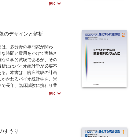
向の本である。数学の歴史を読
開く
・切り口を示してみせる、とい
狙いと言っていいだろう。著者
に、博覧強記で、かつ遊び心の
にしか書けない読み物である。
験のデザインと解析
験は、多分野の専門家が関わ
当な時間と費用をかけて実施さ
雑な科学的試験であるが、その
解析にはバイオ統計学が必要不
ある。本書は、臨床試験の計画
にかかわるバイオ統計学を、米
本で長年、臨床試験に携わり豊
験をもった二人のバイオ統計家
開く
したテキストである。統計の専
もとより臨床試験に関与するす
専門家にとって必読書である。
のすうり