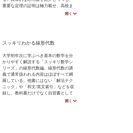
マルチンゲール理論は，計量経済や臨
重要な定理の証明は極力載せ、高校ま
床統計において実用化されているさま
での微分積分学の知識で理解できるよ
開く
ざまな手法の基礎を与える数学的理論
う工夫している。
である．
また、演習問題の詳細な解答も掲載
本書は，そのような現場に立たれてい
している。理工系・社会学系学部生は
る方々に，同理論にもとづく統計解析
もちろん、社会人の独習書としても最
スッキリわかる線形代数
を，厳密さを損なうことなく平易に解
適な書である。
説した初の和書である．これから数理
統計学の研究者を目指す学部上級～大
大学初年次に学ぶべき基本の数学を分
学院生や，まだ同理論に精通していな
かりやすく解説する「スッキリ数学シ
い研究者の方々が本格的研究を始める
リーズ」の線形代数編。線形代数の講
にあたっての基礎作りをするための好
義で通常扱われる内容はほぼすべて網
個な１冊である．
羅している。他書にはない「解法テク
ニック」や「和文/英文索引」などを収
録し、教科書だけでなく自習書として
も使える構成になっている。
開く
特徴
・ 例題を多めに用意し、解法テクニッ
クをつけた。
・ 本書全体にストーリー性を持たせ
た。