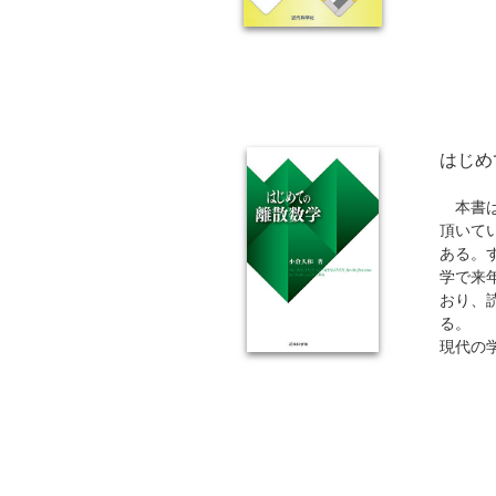
はじめ
本書は
頂いて
ある。
学で来
おり、
る。
現代の
するよ
・前提知
・演習
・演習
を掲載
・12