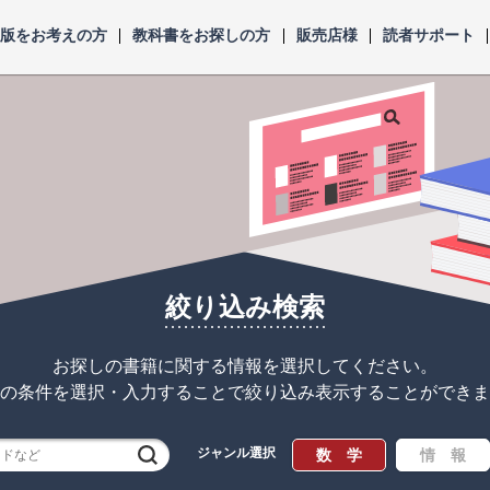
出版をお考えの方
教科書をお探しの方
販売店様
読者サポート
絞り込み検索
お探しの書籍に関する情報を選択してください。
の条件を選択・入力することで
絞り込み表示することができま
ジャンル選択
検索
数 学
情 報