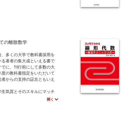
ての離散数学
、多くの大学で教科書採用を
いる著者の集大成といえる書で
すでに、刊行前にして多数の大
年度の教科書指定をいただいて
読者からの支持の証左ともいえ
学生気質とそのスキルにマッチ
う次の工夫がされている。
開く
識 高校数学2Bまで
問題を多数掲載
問題の解答も完全解に近いもの
←独習も可能
章で各章基本8頁構成←半期でも通