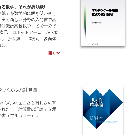
れる数学、それが折り紙!!
紙」を数学的に解き明かそう
、全く新しい分野の入門書であ
備知識は高校数学までで十分で
1次元―ロボットアーム―から始
次元―折り紙―、3次元―多面体
進む。
者を数学初学者としているた
開く
学用語の丁寧な説明や演習問題
にある。著者の、折り紙の楽し
学の楽しさを読者に味わっても
という気持ちが、大変分かりや
訳で理解でき、スラスラ読み進
とができる。まさに、実体のあ
とパズルの計算量
―折り紙―をフルカラーで楽し
ことのできる良書である。
やパズルの面白さと難しさの背
された，「計算量の理論」を示
の書（フルカラー）．