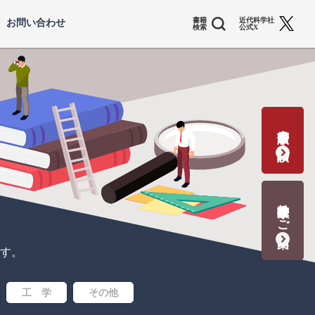
書籍
近代科学社
お問い合わせ
検索
公式X
書籍出版の応募・相談
教科書献本のご案内
す。
工 学
その他