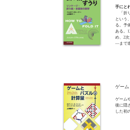
手にと
「折り
という
る。予
ある。
め、2
―まで
想定読
め、数
が随所
さや数
らおう
すい邦
めるこ
ゲーム
る数学
く学ぶ
ゲーム
後に隠
した初