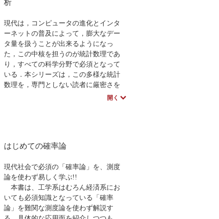
析
現代は，コンピュータの進化とインタ
ーネットの普及によって，膨大なデー
タ量を扱うことが出来るようになっ
た，この中核を担うのが統計数理であ
り，すべての科学分野で必須となって
いる．本シリーズは，この多様な統計
数理を，専門としない読者に厳密さを
損なうことなく平易に理解できるよう
開く
企画したもので，長い伝統を誇る統計
数理研究所として初の大きな試みであ
る．
続刊テーマ
はじめての確率論
・フィールドデータによる統計モデリ
ングと赤池情報量基準ＡＩＣ
・法廷のための統計リテラシー
現代社会で必須の「確率論」を、測度
・遺伝的アルゴリズムとその統計的理
論を使わず易しく学ぶ!!
解
本書は、工学系はむろん経済系にお
・ファイナンスのための統計学
いても必須知識となっている「確率
等々
論」を難関な測度論を使わず解説す
本書紹介
る。具体的な応用面を紹介しつつも、