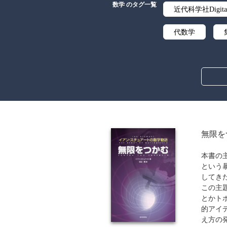
数学 のタグ一覧
近代科学社Digita
代数学
オペレーション
無限を
本書の
という
してき
この主
とかト
的アイ
え方の