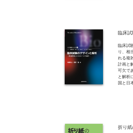
いう趣
む視点
うのが
のよう
ある人
臨床試
臨床試
り、相
れる複
計画と
可欠で
と解析
国と日
富な経
が解説
門家は
べての
折り紙