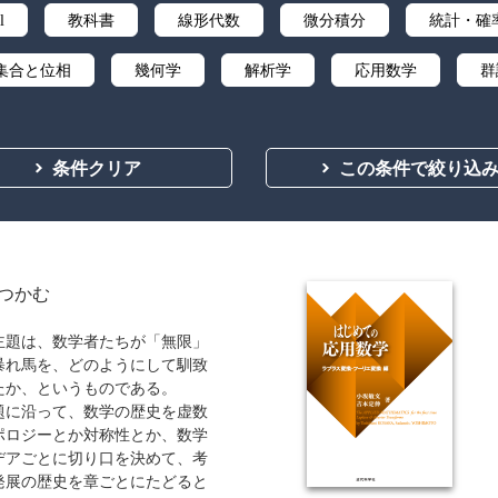
l
教科書
線形代数
微分積分
統計・確
集合と位相
幾何学
解析学
応用数学
群
ズ・リサーチ
辞典・公式集
教養
講義資料あり
条件クリア
この条件で絞り込
つかむ
主題は、数学者たちが「無限」
暴れ馬を、どのようにして馴致
たか、というものである。
題に沿って、数学の歴史を虚数
ポロジーとか対称性とか、数学
デアごとに切り口を決めて、考
発展の歴史を章ごとにたどると