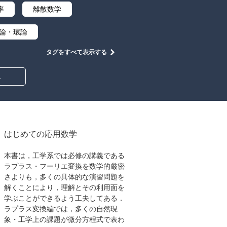
率
離散数学
論・環論
タグをすべて表示する
中学・高校数学
み
はじめての応用数学
本書は，工学系では必修の講義である
ラプラス・フーリエ変換を数学的厳密
さよりも，多くの具体的な演習問題を
解くことにより，理解とその利用面を
学ぶことができるよう工夫してある．
ラプラス変換編では，多くの自然現
象・工学上の課題が微分方程式で表わ