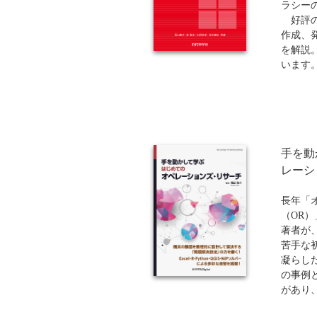
してお
ラシーの
せる一
好評の
作成、
を解説
います
Offi
習への
高専生
書です
手を動
レーシ
長年「
（OR
著者が
苦手な
凝らし
の事例
があり
るかが