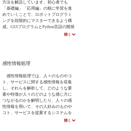
プロセス、そしてチーム開発における
方法を解説しています。初心者でも
コード共有やOSS（オープンソース）の
「基礎編」「応用編」の順に学習を進
概念についても丁寧にフォローしま
めていくことで、ロボットプログラミ
す。
ングを段階的にマスターできるよう構
大学での研究や社会課題の解決、新規
成。GUIプログラムとPython言語の開発
ビジネスの立ち上げなど、多様な目的
環境が用意されているため、本書でも2
開く
を持つ学習者が自信を持って「次のス
種類のプログラムを併記しました。第4
テップ」へ踏み出すための架け橋とな
版は実践的なPythonプログラムの使い方
る一冊です。
であるリストやクラス定義などを新た
に追加し、実際のロボットプログラム
著者のスペシャルインタビューはこち
感性情報処理
が理解できる内容になっています。
ら
著者のスペシャルインタビューはこち
感性情報処理では、人々のものやコ
ら
ト、サービスに関する感性情報を収集
し、それらを解析して、どのような要
素や特徴が人々のどのような感じ方に
つながるのかを解明したり、人々の感
性情報を用いて、その人好みのものや
コト、サービスを提案するシステムを
開発したりします。本書では、感性情
開く
報処理について、特に前者に焦点を当