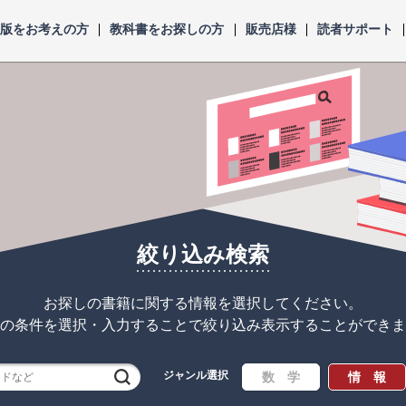
出版をお考えの方
教科書をお探しの方
販売店様
読者サポート
絞り込み検索
お探しの書籍に関する情報を選択してください。
の条件を選択・入力することで
絞り込み表示することができま
ジャンル選択
検索
数 学
情 報