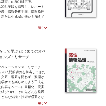
り、初心者でも安心して踏み出
基礎』の2024対応版。
冊です。
2021年版を踏襲し、レポート
発表、情報分析手順、情報倫理
。新たに生成AIの扱いも加えて
。
ceソフトの使い方だけでなく、学
開く
活用法を網羅しており、大学・
に最適な情報リテラシーの教科
。
かして学ぶ はじめてのオペ
ョンズ・リサーチ
オペレーションズ・リサーチ
）」の入門的講義を担当してきた
、文系・理系を問わず、数理が
初学者でも楽しめるよう工夫を
た内容をベースに書籍化。現実
と結びつけ、その先どんな発展
、どんな知識・技術が必要とな
伝わることを目指して構成して
開く