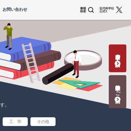
書籍
近代科学社
お問い合わせ
検索
公式X
書籍出版の応募・相談
教科書献本のご案内
す。
工 学
その他