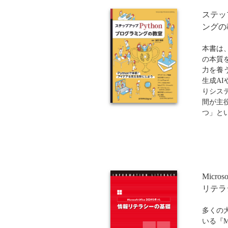
説。
ステップ
各章で
発売日
し、Py
ングの
合がご
むサイ
も抽象
本書は
設計と
の本質
2進数
力を養う
ンピュ
生成A
習得可
りシス
講義用
間が主
なって
つ」と
的思考
内容は
から第
った基
は、乱
Micro
分析、
習や画
リテラ
アップ
度なス
多くの
図解や「
いる『Mi