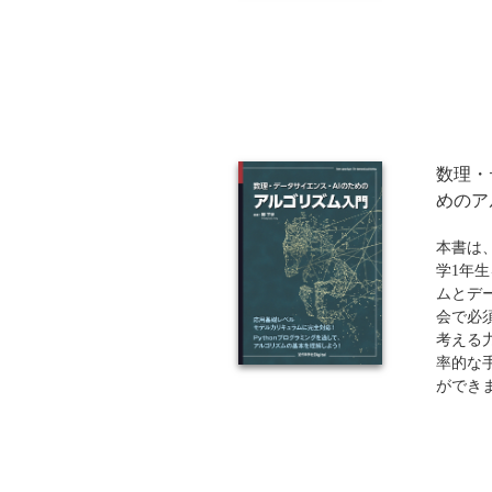
本書は
「理論
や古典
や多重
ゴリデ
います
ータを
万件規
数理・
ど、現
めのア
践的な
欠損値
本書は
「推論
学1年
項」と
ムとデ
との合
会で必
用のた
考える
織的な
率的な
も大き
ができ
実務で
全14
確なも
トから
用の質
ム、計
務家に
などの
一冊で