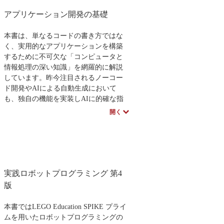
扱う話題は社会システム、価値創造、
要求工学、ソフトウェア・アーキテク
アプリケーション開発の基礎
チャなど多岐にわたります。
特徴として、筆者独自の知識創造法や
本書は、単なるコードの書き方ではな
「Promptテンプレート」といった生成
く、実用的なアプリケーションを構築
AI活用法、アーキテクチャ設計手法な
するために不可欠な「コンピュータと
どが具体的に紹介されています。課題
情報処理の深い知識」を網羅的に解説
発見と解決手法を学び、発展し続ける
しています。昨今注目されるノーコー
社会技術システムのデザインに挑むた
ド開発やAIによる自動生成において
めの基礎を提供するガイドです。
も、独自の機能を実装しAIに的確な指
示（プロンプト）を出すためには、ア
開く
著者のスペシャルインタビューはこち
プリが動く仕組みの理解が欠かせませ
ら
ん。
本書では、アプリの基本構造や開発環
境の構築から始まり、UI（ユーザーイ
ンターフェース）の設計、データの永
続化（データベース）、大規模なソフ
実践ロボットプログラミング 第4
トウェアを管理するための設計手法、
版
ライブラリの活用まで、順を追って学
びます。さらに、現場で必須となるデ
本書ではLEGO Education SPIKE プライ
バッグ、テスト、アジャイル等の開発
ムを用いたロボットプログラミングの