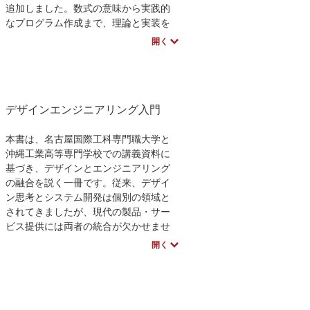
追加しました。数式の意味から実践的
なプログラム作成まで、理論と実装を
バランスよく習得したい方に最適の一
開く
冊です。
デザインエンジニアリング入門
本書は、名古屋国際工科専門職大学と
沖縄工業高等専門学校での講義資料に
基づき、デザインとエンジニアリング
の融合を説く一冊です。従来、デザイ
ン思考とシステム開発は個別の領域と
されてきましたが、現代の製品・サー
ビス提供には両者の統合が欠かせませ
ん。
開く
本書は「入門」を「自ら問いを立て、
未踏の領域を切り拓く能動的な行為」
と再定義し、読者が新たな仮説を立
案・検証することを期待しています。