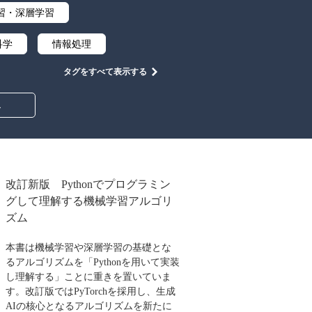
習・深層学習
科学
情報処理
タグをすべて表示する
然言語処理
み
仕様
ウェブデザイン
要求工学
改訂新版 Pythonでプログラミン
グして理解する機械学習アルゴリ
ズム
本書は機械学習や深層学習の基礎とな
るアルゴリズムを「Pythonを用いて実装
し理解する」ことに重きを置いていま
す。改訂版ではPyTorchを採用し、生成
AIの核心となるアルゴリズムを新たに