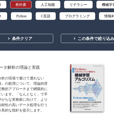
l
教科書
人工知能
リテラシー
機械学
ス
Python
C言語
プログラミング
情報
情報理論
アルゴリズム
ネットワーク科学
自
条件クリア
この条件で絞り込
学
オブジェクト指向
暗号・セキュリティ
要求
教養
公立はこだて未来大学出版会
講義資料あり
ータ解析の理論と実践
分析の現場で避けて通れない
値」の処理について、理論的背
実務的アプローチまで網羅的に
ています。「なんとなく」で手
びがちな実務家に向けて、より
信頼性の高いデータ処理を行う
体系的な指針を提示します。