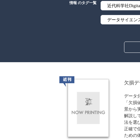
情報 のタグ一覧
近代科学社Digita
データサイエン
情報通信
ソフトウェア工
ビジネス
近刊
欠損デ
データ
「欠損
景から
解説し
法を選
正確で
ための