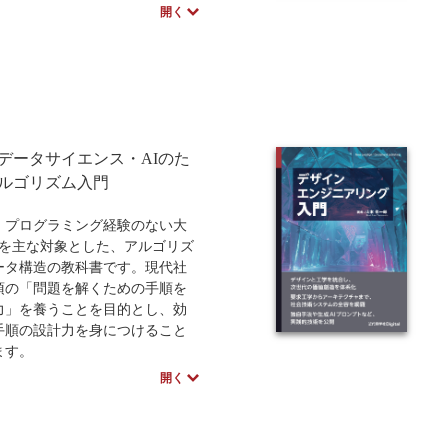
2部構成となっており、第1部
開く
編」では欠損の発生メカニズム
的手法に加え、完全情報最尤法
代入法といった最新手法、カテ
ータの処理まで詳しく解説して
。第2部「実践編」では、擬似デ
用いた手法間の比較検証や、100
模の大規模データへの適用な
データサイエンス・AIのた
場での具体的な実例を通して実
ルゴリズム入門
ノウハウを学びます。さらに、
処理を単なる前処理ではなく
、プログラミング経験のない大
全体の妥当性を左右する設計事
生を主な対象とした、アルゴリズ
位置付け、業務やシステム部門
ータ構造の教科書です。現代社
意形成、ガバナンス、監査や運
須の「問題を解くための手順を
めのデータ保持基準といった組
力」を養うことを目的とし、効
判断基準まで踏み込んでいる点
手順の設計力を身につけること
な特徴です。
ます。
のデータ分析をより精緻かつ正
章の構成は基礎的なフローチャー
開く
のにし、組織におけるデータ運
始まり、探索・整列アルゴリズ
を一層向上させたいすべての実
算量の評価、スタックやキュー
とって、包括的なガイドとなる
データ構造までを段階的に解
す。