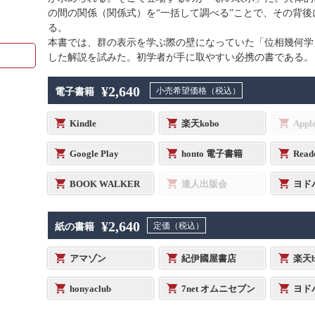
の間の関係（関係式）を“一括して調べる”ことで、その背
る。
本書では、群の表示を学ぶ際の壁になっていた「位相幾何学
した解説を試みた。初学者が手に取やすい必携の書である。
¥2,640
小売希望価格（税込）
電子書籍
Kindle
楽天kobo
Appl
Google Play
honto 電子書籍
Read
BOOK WALKER
達人出版会
ヨド
¥2,640
定価（税込）
紙の書籍
アマゾン
紀伊國屋書店
楽天b
honyaclub
7net オムニセブン
ヨド