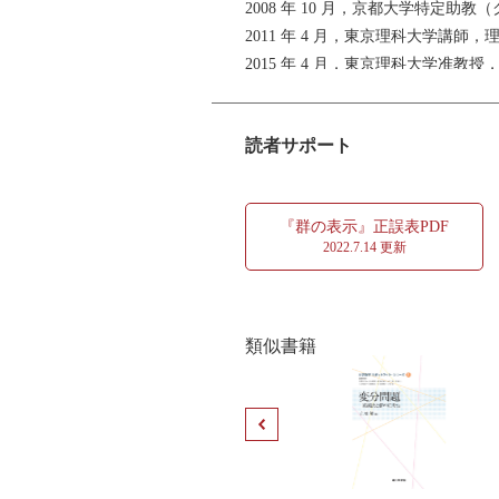
2008 年 10 月，京都大学特定助
4 群の拡大と表示
2011 年 4 月，東京理科大学講師
4.1 群の拡大 半直積群
2015 年 4 月，東京理科大学准
4.2 問題
専門は代数的位相幾何学．博士（数
著書：『シローの定理』，近代科学社 (
5 自由積と融合積
読者サポート
5.1 自由積
5.2 融合積
5.3 問題
『群の表示』正誤表PDF
2022.7.14 更新
6 線型群の表示
6.1 可換環上の線型群
6.2 2次線型群
類似書籍
6.3 3次以上の線型群
6.4 問題
付録
A.1 PID 上の加群の構造定理(単因子