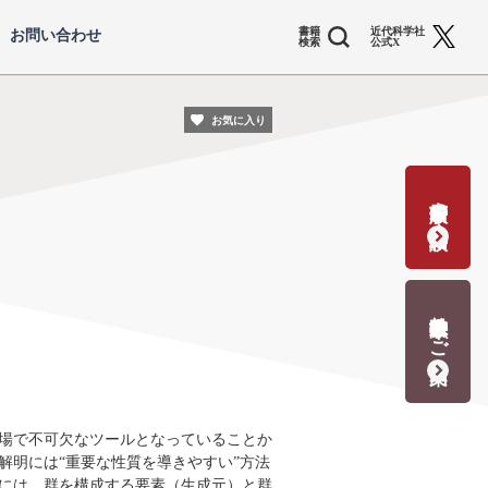
書籍
近代科学社
お問い合わせ
検索
公式X
お気に入り
書籍出版の応募・相談
教科書献本のご案内
場で不可欠なツールとなっていることか
解明には“重要な性質を導きやすい”方法
には、群を構成する要素（生成元）と群