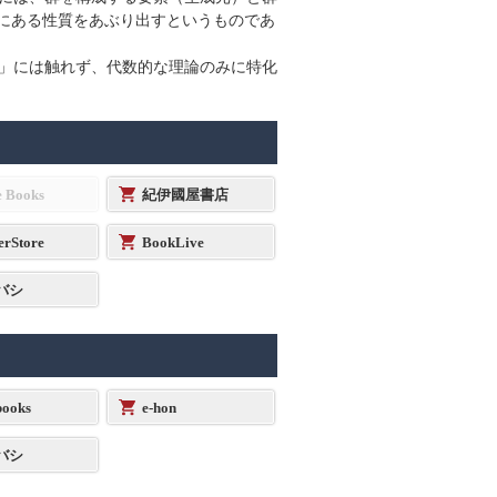
後にある性質をあぶり出すというものであ
」には触れず、代数的な理論のみに特化
e Books
紀伊國屋書店
erStore
BookLive
バシ
ooks
e-hon
バシ