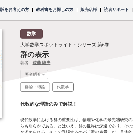
出版をお考えの方
教科書をお探しの方
販売店様
読者サポート
数学
大学数学スポットライト・シリーズ
第6巻
群の表示
著者
佐藤 隆夫
著者紹介
群論・環論
代数学
代数的な理論のみで解説！
現代数学における群の重要性は、物理や化学の最先端研究の
らも明らかである。とはいえ、群の世界は深遠であり、その
が求められる。そこで登場するのが「群の表示」だ。具体的