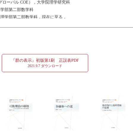
教（グローバル COE），大学院理学研究科
，理学部第二部数学科
教授，理学部第二部数学科，現在に至る．
理科学）．
2015)．
『群の表示』初版第1刷 正誤表PDF
2021.9.7 ダウンロード
論)