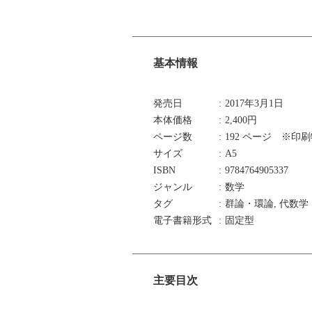
基本情報
発売日
2017年3月1日
本体価格
2,400円
ページ数
192 ページ ※印
サイズ
A5
ISBN
9784764905337
ジャンル
数学
タグ
群論・環論, 代数学
電子書籍形式
固定型
主要目次