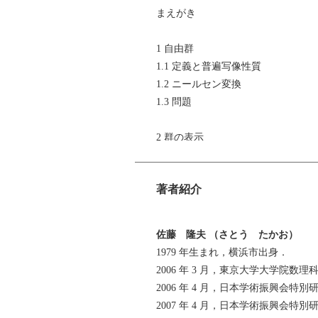
まえがき
1 自由群
1.1 定義と普遍写像性質
1.2 ニールセン変換
1.3 問題
2 群の表示
2.1 群の表示の基本性質
2.2 いくつかの例
著者紹介
2.3 ティーツェ変換
2.4 語の問題と共役元問題
2.5 問題
佐藤 隆夫 （さとう たかお）
1979 年生まれ，横浜市出身．
3 部分群の表示
2006 年 3 月，東京大学大学院
3.1 ライデマイスター-シュライア
2006 年 4 月，日本学術振興会特別
3.2 問題
2007 年 4 月，日本学術振興会特別