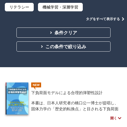
リテラシー
機械学習・深層学習
データサイエンス
Python
C言語
タグをすべて表示する
プログラミング
マテリアルズインフォマティクス
条件クリア
線形代数
微分積分
統計・確率
この条件で絞り込み
離散数学
代数学
集合と位相
幾何学
解析学
応用数学
群論・環論
情報科学
情報処理
情報通信
情報理論
NEW
アルゴリズム
自然言語処理
下負荷面モデルによる合理的弾塑性設計
オペレーションズ・リサーチ
機械工学
本書は、日本人研究者の橋口公一博士が提唱し、
固体力学の「歴史的転換点」と目される下負荷面
計算科学
オブジェクト指向
モデルの全貌を、理論と応用の両面から詳解する
開く
決定版です。
ソフトウェア工学
ネットワーク科学
最大の特徴は、従来の「古典塑性モデル」では不