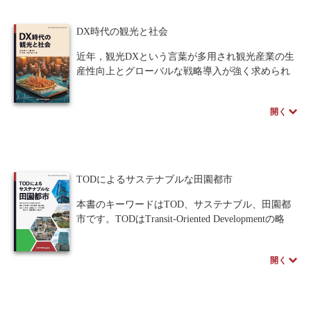
自然災害からの復興を視野に置き、そのために必
要となる公共事業のあり方、今後再生可能エネル
DX時代の観光と社会
ギーを考慮した環境共生型都市「スマートシテ
ィ」等、新しい概念についても考察します。
近年，観光DXという言葉が多用され観光産業の生
産性向上とグローバルな戦略導入が強く求められ
著者のスペシャルインタビューはこちら
ています。そこで本書では，観光と社会システム
との連動や高齢者観光のプロモーション，そし
開く
て，地域戦略導出，口コミの数量的解析の特徴に
ついて紹介し，観光産業における労働生産性向上
にも関連するDXについて解説します。海外と伍し
ていく日本観光産業を形成し，10年後を見据え一
歩先んじた観光戦略を構築するために今，読むべ
TODによるサステナブルな田園都市
き一冊です。
本書のキーワードはTOD、サステナブル、田園都
市です。TODはTransit-Oriented Developmentの略
で、鉄道をはじめとした公共交通に根差した都市
開発やまちづくりを意味します。1990年代、米国
開く
の都市計画家ピーター・カルソープにより提唱さ
れた理念で、より健全で持続可能なコミュニティ
へと導く上で不可欠とされ、今、世界中で注目さ
れている考え方です。