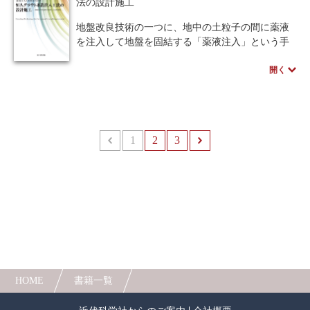
法の設計施工
社会環境インフラに関係する読者には必携の書
※近代科学社Digitalのプリントオンデマンド
である．
地盤改良技術の一つに、地中の土粒子の間に薬液
（POD）書籍は、各書店の店舗でもご注文いただ
を注入して地盤を固結する「薬液注入」という手
けます。受注生産となりますので、お届けまでに
法がある。技術の発展を経て、現在では液状化対
10日～14日ほどかかります。
開く
策工をはじめとする本設工にも対応可能となっ
た。これが「恒久グラウト本設工法」である。
本書は、30年以上にわたり本工法を研究開発・
改良してきた著者らによる解説・実務書である。
これまでの研究開発の持続的流れと、最近の施工
1
前へ
2
3
次へ
の実際、今後の新規市場への発展について、「材
料・工法・環境」を柱としてまとめている。
HOME
書籍一覧