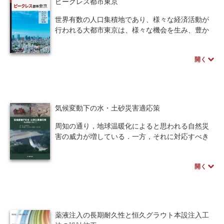
ピークレス都市東京
ながら公共交通の自動運転化に基づく未来都市生
活のイノベーション戦略を研究してきました。呼
世界有数の人口集積地であり、様々な経済活動が
び出し方式のオンデマンドバスや住宅街に入る超
行われる大都市東京は、様々な機会を生み、豊か
小型バスなど具体的な事例を通して、公共交通の
なサービスや体験を提供してきました。この集積
自動運転の現状と意義も読者の皆様と共有しま
を支えてきた鉄道網や充実したインフラ、優れた
す。
開く
建築や都市空間は、東京の貴重な資産と言えます
が、一方で、郊外に暮らし毎日都心に通う従来の
一様な働き方は、極端な集中すなわち「ピーク」
を生み、朝の通勤ラッシュに代表される弊害も生
み出してきました。
気候変動下の水・土砂災害適応策
本書では、東京に集積する企業の意識の変化、
それに伴うワーカーの生活様式の変化によってピ
周知の通り，地球温暖化によると思われる自然災
ークレスな都市が実現するという流れが、コロナ
害の威力が増している．一方，それに対応すべき
禍を経てある程度具現化できつつあることを提示
インフラの強靱化は，財政上の逼迫や世論の認識
したうえで、その持続や拡大に向けて、企業やワ
の遅れなどにより，大幅に遅れていると言わざる
ーカーのさらなる変化を促すためには、開発事業
開く
を得ない．
者と鉄道事業者がどのように連携していくことが
しかし，自然災害は待ってくれない．そこで本
望ましいのかを考察します。
書は人類の叡智を結集すべく，現時点での気候変
東京がピークレスな都市へと変革していくため
動下の水・土砂災害適応策の国内外の取り組みと
に、関係事業者がともに取り組むうえで、本書が
動向，また新たな提案を述べ，今後の社会実装の
薬液注入の長期耐久性と恒久グラウト本設注入工
その一助となれば幸いです。
ための指針となることを目指す．