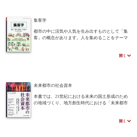
可能だった、降伏面内部での塑性変形や繰り返し
人間中心設計
ロボット
暗号・セキュリティ
負荷による変形集積を合理的に表現できる点にあ
ります。これにより、航空機や船舶の疲労破壊、
集客学
化学
電子工学
要求仕様
工学デザイン
ボルトの弛み、プレート型地震の予測といった、
都市の中に活気や人気を生み出すものとして「集
人命に関わる重要事象の高度な解析が可能となり
物理学
客」の概念があります。人を集めることをテーマ
流通・物流
食品
ます。
とした都市的空間の創出について学習し、いかに
理論編に加え、市販ソフトウェアでの活用事例や
シミュレーション
して人が集まり、賑わいをもたらす魅力的空間や
生物
Pythonコードも収録。大学研究者と商用ソフト企
開く
仕掛けをつくるかを科学的に分析、提案していく
業の技術者が結集し、「危険設計」を打破して安
都市計画・建築・土木
ための方策を考えます。
歴史・科学史
全・安心な設計開発を実現するための最先端知見
を提示します。
医療・医薬
金融
法律
辞典・公式集
未来都市の社会資本
教養
知財
ウェブデザイン
ビジネス
本書では、21世紀における未来の国土形成のため
言語
音楽
公立はこだて未来大学出版会
の地域づくり、地方創生時代における「未来都市
の社会資本」のあり方を改めて考え、その方向性
教育機関向け
中学・高校・大学生向け
をわかりやすく解説することを目的とします。社
開く
会資本を題材にとりながら、その整備のための方
講義資料あり
中学・高校数学
要求工学
策、新しい手法の導入方策、効率化について未来
像を検討します。また、東日本大震災やその後の