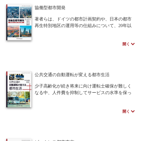
本書は大きく分けて以下の3パートで構成されま
協働型都市開発
す。郊外の住宅と都心の業務、両者を結ぶ1.0、沿
線の都市機能が多様化した2.0について、特に渋谷
著者らは、ドイツの都市計画契約や、日本の都市
から東京南西部に延びる東急田園都市線の「軸」
再生特別地区の運用等の仕組みについて、20年以
にフォーカスし、コロナ禍前の発展経緯について
上前から調査研究を継続してきました。その後、
「TOD・田園都市の歴史」で振り返ります。
米国、英国についても調査を追加し、最終的に4か
次に、エリマネをはじめ地域と事業者が交流す
開く
国の国際比較研究として議論を重ねてきた成果を
る3.0、ポストコロナの働き方変化を踏まえた自律
とりまとめました。
分散型（本書では「納豆」と表現）構造の4.0、
本書は、現代の都市開発が多様な主体間の協働に
DX・GXによる関係・交流人口増、行動変容へと
よって進められている点に注目して、都市開発の
導く5.0について昨今特に高まりつつあるSDGsやサ
現代的課題や特色を、日本、米国、ドイツ、英国
公共交通の自動運転が変える都市生活
ステナブルを重視する潮流を踏まえ、データ分析
の国際比較の中で考えることを大きな目的として
も加えながら「サステナブルとポストコロナの都
います。
少子高齢化が続き将来に向け運転士確保が難しく
市構造」で論じます。
なる中、人件費を抑制してサービスの水準を保っ
最後に、東京都市大学都市生活学部のアカデミ
ていく上で、自動運転の技術は大きな可能性を秘
アの方々より「公共交通オリエンティッドな持続
めています。そこで本書では、東急株式会社が進
可能な都市空間」において都市空間のデザイン、
開く
めてきた公共交通分野での遠隔型自動運転システ
マネジメント、発展戦略、また、これを支える交
ムをベースとして、公共交通のシステムの自動運
通基盤について、本書で扱うサステナブルなまち
転化の技術と実証実験の成果、および今後に向け
づくりの個別課題や対象地域とも関連づけながら
た課題などを共有します。併せて同じ東急グルー
論考します。
プの東京都市大学では、東急株式会社とも連携し