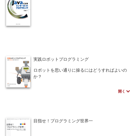
実践ロボットプログラミング
ロボットを思い通りに操るにはどうすればよいの
か？
アルゴリズム(PAD)、C言語（NXC）、NXT-SWを
併記しており、相互に参照しながら、効率よくロ
開く
ボットプログラミングが、マスターできます。さ
らにもの作りの基本サイクルであるPDSサイクル
を紹介、計画立案、評価方法など実例を挙げ解
説。アイディアやグループ作業のコツなど、ロボ
目指せ！プログラミング世界一
コンで役立つ知識も習得できます。本書の概要と
活用情報をまとめた著者のWebページが公開され
ました。講義用資料などもあります。