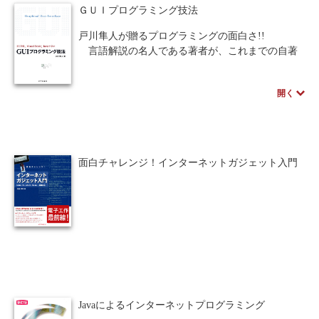
ＧＵＩプログラミング技法
ある。シンプルな演習課題も第4部に豊富にあり、
学習者が自らのペースで確実に理解できるように
戸川隼人が贈るプログラミングの面白さ!!
なっている。
言語解説の名人である著者が、これまでの自著
のエッセンスを盛り込んで、GUIプログラミング
刊行にあたって
の初歩から実用に到るまでを解説する。
公立はこだて未来大学出版会FUN Pressは、公立
開く
だれもがスムーズに読み進められ、理解できる
はこだて未来大学からの出版として、オープンな
よう具体性のある展開になっている。また、著者
学舎にふさわしい外の世界に開かれた研究・教
のWebページからサンプルプログラムをとること
育・社会貢献の活動成果を発信してゆきます。ま
が出来、すぐに実行できるので理解が早い。
た、システム情報科学を専門とする大学として、
未来を先取りする新しい出版技術を積極的に活用
面白チャレンジ！インターネットガジェット入門
します。
Javaによるインターネットプログラミング