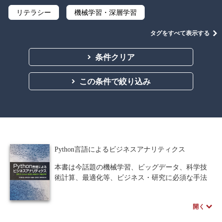
リテラシー
機械学習・深層学習
データサイエンス
Python
C言語
タグをすべて表示する
プログラミング
マテリアルズインフォマティクス
条件クリア
線形代数
微分積分
統計・確率
この条件で絞り込み
離散数学
代数学
集合と位相
幾何学
解析学
応用数学
群論・環論
情報科学
情報処理
情報通信
情報理論
Python言語によるビジネスアナリティクス
アルゴリズム
自然言語処理
本書は今話題の機械学習、ビッグデータ、科学技
術計算、最適化等、ビジネス・研究に必須な手法
オペレーションズ・リサーチ
機械工学
を、Pythonを使って具体的に使いこなせることを
目的とする。
計算科学
オブジェクト指向
開く
そのために、どのようにPythonやそのモジュー
ル・ライブラリを使いこなせばよいかを、また、
ソフトウェア工学
ネットワーク科学