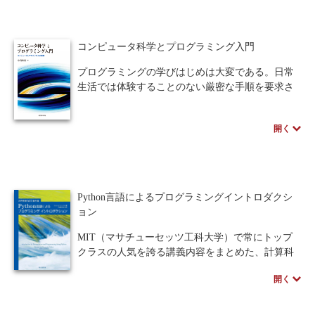
解析手法の数学的根拠もあわせて解説する。
Pythonの初学者や、解析手法に不慣れな読者に
人間中心設計
ロボット
暗号・セキュリティ
は大変分かりやすく記述してあり、すぐにPython
コンピュータ科学とプログラミング入門
を使って様々なことに挑戦できるよう工夫してあ
化学
電子工学
要求仕様
工学デザイン
る。
プログラミングの学びはじめは大変である。日常
また、Pythonをより使いこなそうと考えている読
物理学
生活では体験することのない厳密な手順を要求さ
流通・物流
食品
者や本格的に解析を行おうとしている読者にも大
れるからである。しかし、プログラミングスキル
変示唆に富んだ内容となっている。
シミュレーション
は、情報系はもちろん、他の理工学部系の学生に
生物
Pythonを使うすべての読者、必読必携の書であ
開く
も必ず求められる現代に必須の能力である。
る。
都市計画・建築・土木
本書は、最初に大変簡便な仮想CPUを題材とし
歴史・科学史
て、機械語プログラムの本質が手順の積み重ねで
医療・医薬
あることを分かりやすく説明する。そののち、
金融
法律
辞典・公式集
C++で基本的な手続き処理を学ぶ事によってプロ
Python言語によるプログラミングイントロダクシ
教養
知財
グラムの本質が理解できるよう工夫されている。
ウェブデザイン
ビジネス
ョン
コンピュータとプログラミングのうわべの知識で
言語
音楽
はなく、その本質を理解することができるので、
公立はこだて未来大学出版会
MIT（マサチューセッツ工科大学）で常にトップ
プログラミング教育の導入用教科書として最適の
クラスの人気を誇る講義内容をまとめた、計算科
教育機関向け
書である。
中学・高校・大学生向け
学の教科書をついに翻訳。今、注目のPython言語
開く
を通してプログラミングの手法一般を学ぶとい
講義資料あり
※本書の講義資料は、ページ下のサポートから入
中学・高校数学
要求工学
う、これまでの教科書にはない内容となってい
手できます。
る。また、読者が身近な興味深い問題をどのよう