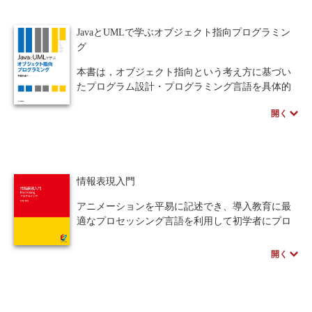
にプログラミングして解決してゆくのか、自分で
考えさせるという構成となっている。
JavaとUMLで学ぶオブジェクト指向プログラミン
・プログラミングの基礎
グ
・Python言語
・計算法を理解するために中心となる概念
本書は，オブジェクト指向という考え方に基づい
・計算機を用いて問題解決を行うためのテクニッ
たプログラム設計・プログラミング言語を具体的
ク
に解説し，できるだけ早いうちからオブジェクト
開く
指向に慣れてもらい，自然とオブジェクト指向に
基づいた発想ができるよう工夫してある．そのた
めに用語の説明を丁寧に行い，継承や委譲といっ
たオブジェクト指向の諸概念を用いたプログラム
の動作について解説する.
情報表現入門
Java の初学者，C 言語などの手続き型言語を学
んだ後に，オブジェクト指向プログラミングを学
アニメーションを平易に記述でき、導入教育に最
習するための最適の書である．
適なプロセッシング言語を利用して初学者にプロ
グラミングの楽しさと面白さを感じてもらうこと
を一番に考え企画した。
開く
「学び」についての作法を第1部で説き、第2部
以降で具体的にプログラミングについて学ぶ。文
法を最初から学ぶのではなく、プログラム全体を
ザックリと理解した上で次に進めるよう工夫して