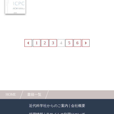
1
前へ
2
3
4
5
6
次へ
HOME
書籍一覧
近代科学社からのご案内
会社概要