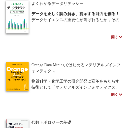
の技術について学習します。本書を通して、被害
程を通してプログラミングの理解度が向上するよ
よくわかるデータリテラシー
者・加害者にならないためのスキルや知識、すな
う設計している。プログラミングを一から学ぶた
わちメディアリテラシーを身につけましょう。
めに必要な情報が過不足なくまとめられた、情報
データを正しく読み解き、提示する能力を創る！
系だけでなく広く教育現場で使えるPython言語の
データサイエンスの重要性が叫ばれるなか，その
著者のスペシャルインタビューはこちら
プログラミング教科書。
教育への期待が産官学で高まっている．高校では
すでに統計学が必修となり，大学においても文・
開く
※本書の講義資料は、ページ下のサポートから入
理を問わず全学生にデータサイエンス教育を課す
手できます。
ことが決まった．本書では，データサイエンスの
要であるデータリテラシー（データを正しく読み
取り情報を正確に提示できる能力）の総合的解説
を試みており，初学者が一から理解できるよう豊
Orange Data Miningではじめるマテリアルズインフ
富な例題・演習・解答が盛り込んである。これか
ォマティクス
らデータリテラシーを教えるにあたって適切な教
材を探している教師の方々，データサイエンスを
物質科学・化学工学の研究開発に変革をもたらす
身につけるための足がかりを欲している学生の
技術として「マテリアルズインフォマティクス」
方々，どちらの要望にも応える充実の教科書とな
が期待され、各分野でその取り組みが急速に進ん
開く
っている．
でいる。
しかし機械学習を用いたデータマイニングである
※本書の講義資料は、ページ下のサポートから入
性質上、まずはプログラミング技術を習得しなけ
手できます。
ればいけない実情がある。
代数トポロジーの基礎
本書ではGUIベースのフリーソフト「Orange Date