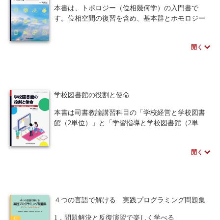
Mining」を使用し、プログラミングを学んでいな
本書は、トポロジー（位相幾何学）の入門書で
い人でも機械学習を実践する手法を紹介してい
す。位相空間の復習を含め、基本群とホモロジー
る。
群の初歩を解説します。内容を初等的な事柄に絞
著者によるサンプルスクリプトとデータファイル
ることで、初学者が、学ぶべきトポロジーのエッ
も準備しているため、手を動かし理解しながら読
開く
センスを短期間に修得できることを目指しまし
み進めることができる。
た。イメージが湧くような図も多く掲載され、理
また各章の練習問題を解けば技術がより身につく
解を助けますが、証明や定義もきちんと述べられ
構成となっている。マテリアルズインフォマティ
た、「しっかり」学べる教科書です。
クスをこれから始める方に最適の一冊。
抽象的、厳密的すぎて興味を損なわないように、
学校図書館の役割と使命
そして、トポロジー以外の他の分野に進む学生に
も興味が持続するように、適宜具体例を配置し、
本書は司書教諭講習科目の「学校経営と学校図書
興味深い題材を厳選して提供しています。
館（2単位）」と「学習指導と学校図書館（2単
位）」のねらいと内容に基づいた、司書教諭養成
のためのテキストです。実際の学校現場での司書
開く
教諭の職務遂行に役立つように、かつ、学校図書
館学さらには図書館情報学を学ぼうとする際のと
りかかりが得られるように、要点を絞ってコンパ
クトにまとめました。
本書のねらいは、司書教諭を目指す方々が実際に
４つの言語で解ける 実践プログラミング問題集
学校現場に出たときに、一歩先を見て学校経営に
参画し、教師の学習活動と児童生徒の主体的学習
1．問題解決と反復演習で楽しく学べる