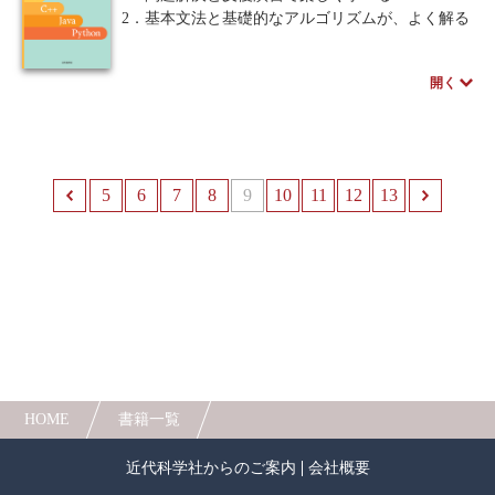
を支援することができるように導くことです。そ
2．基本文法と基礎的なアルゴリズムが、よく解る
こで、現場で実際に行われている会計処理や注目
3．4つの言語で、比較しながら理解できる
が集まっている評価、また、今後ますます学校現
開く
場で導入が進む電子資料についても説明していま
本書は、C、 C++、 Java、 Pythonの４つのプログ
す。
ラミング言語それぞれで、「問題解決」をとおし
本書が、近い将来、司書教諭として活躍なさるだ
て、プログラミング言語の基本文法と基礎的なア
ろう皆さんへの応援メッセージになれば幸いで
ルゴリズムを学ぶ。従来の「文法を確認するため
す。
の単純な問題」を解いていくスタイルとは異な
5
前へ
6
7
8
9
10
11
12
13
り、プログラミングコンテストで出題された「考
※近代科学社Digitalのプリントオンデマンド
えて解く」問題をとおして、思考を要する実践的
（POD）書籍は、各書店の店舗でもご注文いただ
なプログラミングスキルを養う。構文などを学ん
けます。受注生産となりますので、お届けまでに
だが、実際のプログラムが書けずに悩んでいる読
10日～14日ほどかかります。
者には最適の書である。
HOME
書籍一覧
近代科学社からのご案内
会社概要