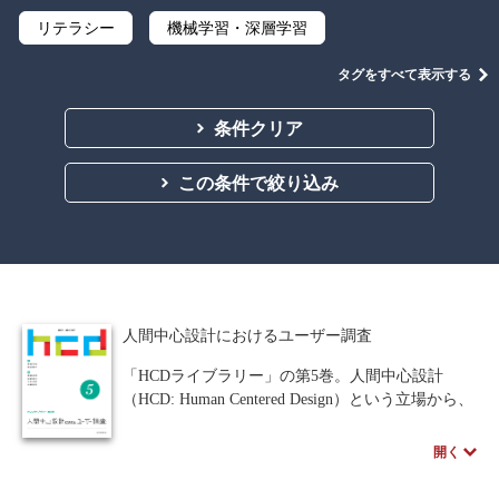
リテラシー
機械学習・深層学習
データサイエンス
Python
C言語
タグをすべて表示する
プログラミング
マテリアルズインフォマティクス
条件クリア
線形代数
微分積分
統計・確率
この条件で絞り込み
離散数学
代数学
集合と位相
幾何学
解析学
応用数学
群論・環論
情報科学
情報処理
情報通信
情報理論
人間中心設計におけるユーザー調査
アルゴリズム
自然言語処理
「HCDライブラリー」の第5巻。人間中心設計
（HCD: Human Centered Design）という立場から、
オペレーションズ・リサーチ
機械工学
ユーザーのニーズに適合した製品やサービスを市
場に提供するためにどのようにしてユーザー調査
計算科学
オブジェクト指向
開く
をするのか、その調査方法を詳しく解説する。
ユーザー調査にはアンケート調査のような定量的
ソフトウェア工学
ネットワーク科学