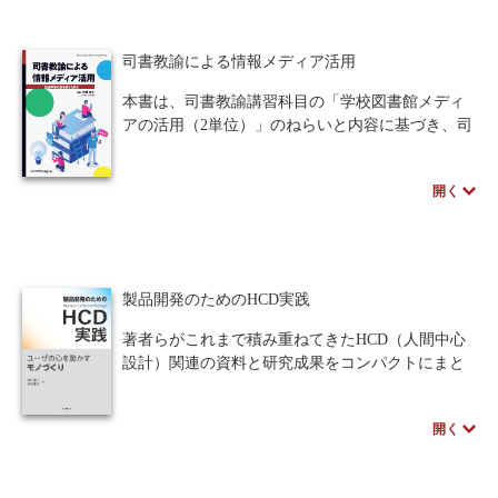
アプローチとインタビューや観察のような定性的
アプローチがあるが、近年注目されているのは後
人間中心設計
ロボット
暗号・セキュリティ
司書教諭による情報メディア活用
者であり、本書では定性的アプローチないし質的
アプローチについて焦点をあてている。
化学
電子工学
要求仕様
工学デザイン
本書は、司書教諭講習科目の「学校図書館メディ
ユーザーニーズを捉えるための技術を明快に示し
アの活用（2単位）」のねらいと内容に基づき、司
た一冊。
物理学
流通・物流
食品
書教諭養成のためのテキストとしてまとめたもの
です。本書のねらいは、実際の学校現場での司書
シミュレーション
生物
開く
教諭の職務遂行に役立てようとしたところにあり
ます。情報とはinformation（知識や案内）である
都市計画・建築・土木
歴史・科学史
とともにintelligence（知性・叡智）でもあります。
学校図書館資料を利用して得られた知識を評価判
医療・医薬
金融
法律
辞典・公式集
断し、叡智にまで高めて問題解決にあたることが
製品開発のためのHCD実践
必要です。情報メディアの活用を通じて、問題を
教養
知財
ウェブデザイン
ビジネス
設定し、問題解決を経て叡智に転換した事柄を発
著者らがこれまで積み重ねてきたHCD（人間中心
信し、さらなる情報知識を得るという叡智の蓄積
設計）関連の資料と研究成果をコンパクトにまと
言語
音楽
公立はこだて未来大学出版会
サイクルが作られます。そのプロセスと方法を学
めた一冊．
びます。
HCDの基礎から応用までをひと通り解説する教科
教育機関向け
中学・高校・大学生向け
開く
書的な内容となっているが，「製品開発」に焦点
※近代科学社Digitalのプリントオンデマンド
を当てていることが本書の最大の特長．HCDを駆
講義資料あり
中学・高校数学
要求工学
（POD）書籍は、各書店の店舗でもご注文いただ
使してユーザに受け入れられるモノづくりをする