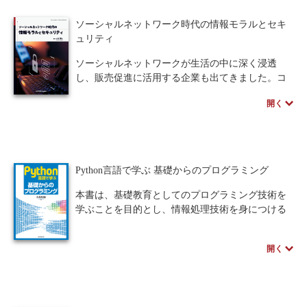
けます。受注生産となりますので、お届けまでに
ための手法が，豊富な実例とともに語られてい
10日～14日ほどかかります。
る．
ソーシャルネットワーク時代の情報モラルとセキ
HCDを学ぶ学生への実践的教科書として，若手開
ュリティ
発者・エンジニアの指南書として，さらにはプロ
ジェクトマネジメントに携わる人々の参考書とし
ソーシャルネットワークが生活の中に深く浸透
て使える一冊．
し、販売促進に活用する企業も出てきました。コ
ロナ禍において、学校では対面授業とオンライン
開く
授業を併用し、企業ではテレワークが推進されま
した。 インターネットとそれを支える通信技術は
重要なインフラとして定着した一方、インターネ
ットを通してつながるということは、事件や犯罪
に巻き込まれる原因にもなります。SNSでは自分
Python言語で学ぶ 基礎からのプログラミング
や他人が傷ついたり傷つけられたりするトラブル
が多発しています。ユーザ自身が、情報モラルを
本書は、基礎教育としてのプログラミング技術を
理解し、身につける必要があります。
学ぶことを目的とし、情報処理技術を身につける
本書は3部構成です。第1部は情報化社会とイン
ための足がかりとなることを目指した構成となっ
ターネットの仕組みで、進化を続けてきた情報化
ている。プログラミング言語には、大学講義でも
開く
社会について解説します。第2部はネット犯罪と法
使用されるようになったPythonを使い、学生がプ
律で、実際に起こっている犯罪とそれに関わる法
ログラミングの基礎を無理なく習得できるよう工
律について理解します。第3部は情報セキュリティ
夫している。各章の演習問題は内容の復習だけで
で、コンピュータウィルス対策と認証や暗号など
なく、ソースコード内のバグを発見し修正する過