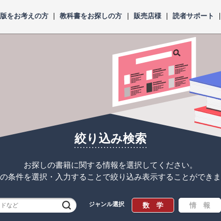
出版をお考えの方
教科書をお探しの方
販売店様
読者サポート
絞り込み検索
お探しの書籍に関する情報を選択してください。
の条件を選択・入力することで
絞り込み表示することができま
ジャンル選択
検索
数 学
情 報