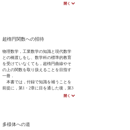
みながら簡単なプログラムを独力で作
開く
成できるようになれます。
著者のスペシャルインタビューはこち
ら
超楕円関数への招待
物理数学，工業数学の知識と現代数学
との橋渡しをし、数学科の標準的教育
を受けていなくても，超楕円曲線やそ
の上の関数を取り扱えることを目指す
一冊．
本書では，付録で知識を補うことを
前提に，第1・2章に目を通した後，第3
章で楕円関数論を，第4・5章でその一
開く
般化として超楕円関数論を学ぶ．一
方，楕円関数論に親しんでいる読者
は，第3章でワィエルシュトラスの楕円
関数論に触れた後に，その一般化とし
多様体への道
て第4章，第5章を読み進めることを想