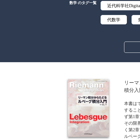
数学 のタグ一覧
近代科学社Digita
代数学
オペレーション
リーマ
積分入
本書は
するこ
ず第1
その限
く第2
ルベー