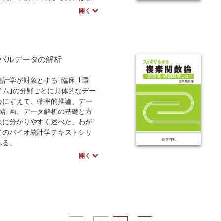
能率ばかりを視野において講じ
開く
ことの多かった解析学の壮大な
，歴史的な発展のダイナミズム
た，人間的なドラマとして迫力
て伝える。章末演習問題も多数
バルデータの解析
微積分学の副読本としても利用
。
統計学が対象とする｢臨床｣｢環
ゲノム｣の分野ごとに具体的なデー
心にすえて、確率的推論、デー
の計画、データ解析の基礎と方
快に分かりやすく述べた、わが
てのバイオ統計学テキストシリ
ある。
開く
、新潟大学医学部と久留米大学
バイオ統計学修士課程での講義
とめたもので、生存時間解析の
項はすべて網羅してある。ま
存時間解析の実践的な技術の習
立つように、定義や公式に具体