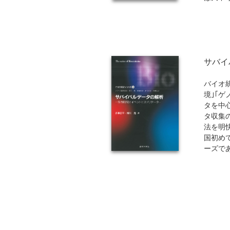
育的な
られる
体系を
に満ち
をもっ
サバイ
収録、
できる
バイオ
境｣｢
タを中
タ収集
法を明
国初め
ーズで
本書は
大学院
録をま
基本事
た、生
得に役