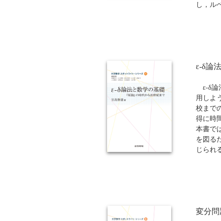
し，ル
ます．
い，単
じて基
ではル
定理，
ε-δ
いった
るとと
フビニ
ε-δ
章では
用しよ
事項や
校まで
す．
得に時
本書で
を図るた
じられ
変えれば
ある」
δ論法の
れが数
角的に
変分問
ことに