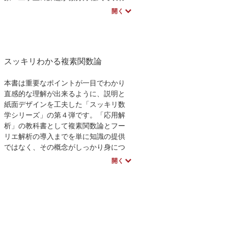
されることを示し，それを解く道具と
開く
してラプラス変換を学ぶ．
フーリエ変換編は，周波数というイメ
ージしにくい分野を扱うため，理論的
には難しくなくても，理解しにくい面
スッキリわかる複素関数論
がある．そこで本書では，表計算ソフ
トを利用して視覚的に確認しながら進
められるよう工夫してある．また，各
本書は重要なポイントが一目でわかり
章末には演習問題とそのほぼ完全解を
直感的な理解が出来るように、説明と
掲載して，確実な理解ができるよう工
紙面デザインを工夫した「スッキリ数
夫.
学シリーズ」の第４弾です。「応用解
析」の教科書として複素関数論とフー
リエ解析の導入までを単に知識の提供
ではなく、その概念がしっかり身につ
くことを目標とした1冊です。高校の新
開く
課程を配慮し複素数の入門から解説。
同シリーズの「スッキリわかる微分方
程式とベクトル解析」とあわせ理工系
学生に必要な応用解析の基礎分野をカ
バーしました。