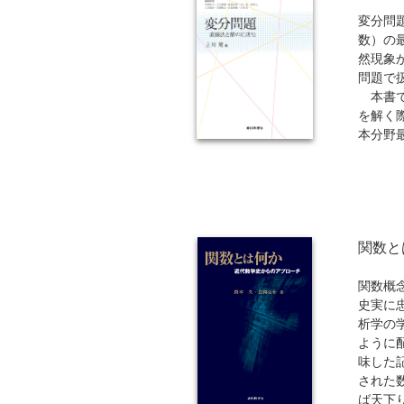
変分問
数）の
然現象
問題で
本書で
を解く
本分野
を中心
関数と
関数概
史実に
析学の
ように
味した
された
ば天下