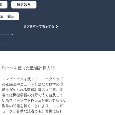
率
離散数学
論・環論
タグをすべて表示する
中学・高校数学
み
Pythonを使った数値計算入門
コンピュータを使って、ユークリッド
の互除法やニュートン法など数学の理
解を深められる数値計算の入門書。本
書では機械学習の分野で広く普及して
いるフリーソフトPythonを用いて様々な
数学の問題を解くことにより、コンピ
ュータが苦手な読者でも計算機に親し