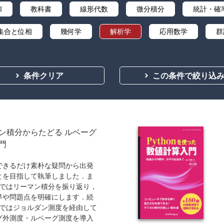
l
教科書
線形代数
微分積分
統計・確
集合と位相
幾何学
解析学
応用数学
群
ズ・リサーチ
辞典・公式集
教養
講義資料あり
条件クリア
この条件で絞り込
ン積分からたどる ルベーグ
門
できるだけ素朴な疑問から出発
とを目指して執筆しました．ま
章ではリーマン積分を振り返り，
界や問題点を明確にします．続
章ではジョルダン測度を経由して
グ外測度・ルベーグ測度を導入