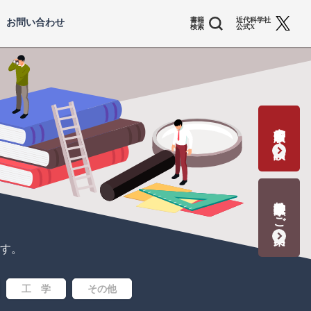
書籍
近代科学社
お問い合わせ
検索
公式X
書籍出版の応募・相談
教科書献本のご案内
す。
工 学
その他