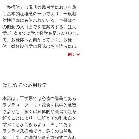
定した．第6章では，超楕円関数論の更
なる一般化について概観している．
「多様体」は現代の幾何学における最
も基本的な概念の一つであり、一般相
対性理論にも使われている。本書はそ
の概念の入口までを道案内する。は大
学1年次までに学ぶ数学を足かがりとし
て、多様体へと向かっていく。多様
体・微分幾何学に興味のある読者には
大変有用であり、必携の書である。
開く
はじめての応用数学
本書は，工学系では必修の講義である
ラプラス・フーリエ変換を数学的厳密
さよりも，多くの具体的な演習問題を
解くことにより，理解とその利用面を
学ぶことができるよう工夫してある．
ラプラス変換編では，多くの自然現
象・工学上の課題が微分方程式で表わ