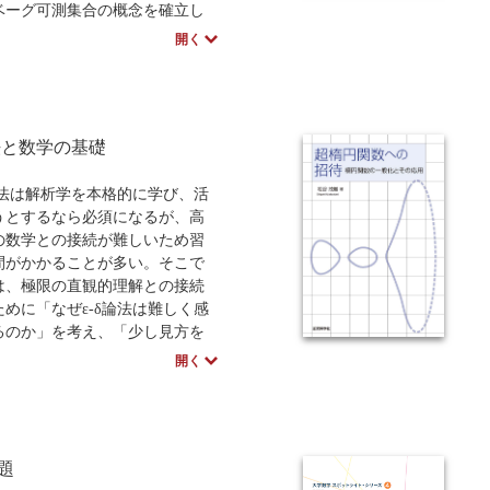
ベーグ可測集合の概念を確立し
第3章ではルベーグ可測関数を扱
開く
関数や階段関数による近似を通
本的な性質を整理します．第4章
ベーグ積分を定義し，単調収束
ファトゥの補題，優収束定理と
論法と数学の基礎
基本定理を中心に理論を展開す
もに，リーマン積分との関係や
の定理にも触れます．最後に第5
論法は解析学を本格的に学び、活
，本文で扱いきれなかった補足
うとするなら必須になるが、高
各種定理の証明をまとめていま
の数学との接続が難しいため習
間がかかることが多い。そこで
は、極限の直観的理解との接続
めに「なぜε-δ論法は難しく感
るのか」を考え、「少し見方を
ε-δ論法は直観的理解の近くに
開く
ということの説明から始める。ε-
用法のみではなく、ε-δ論法とそ
学にもたらした影響について多
解説することで、理解を深める
題
役立てている。