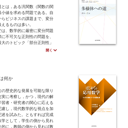
題とは，ある汎関数（関数の関
最小値を求める問題である。自
からビジネスの課題まで、変分
扱えるものは多い。
は、数学的に厳密に変分問題
際に不可欠な正則性の問題を、
最大のトピック「部分正則性」
に解説！
開く
は何か
念の歴史的な発展を可能な限り
忠実に考察し，かつ，現代の解
学習者・研究者の関心に応える
配慮し，現代数学的な視点を加
記述を試みた。ともすれば完成
数学として，学生の側から見れ
り的に，教師の側から見れば教