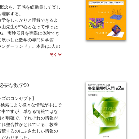
体的な医療事例を使って、統計
の概念を、五感を総動員して楽し
できるようになっている。内容
ら理解する。
ズの定理とその応用、統計的推
数学をしっかりと理解できるよ
定、分散分析、回帰分析、ロジ
秋山先生が中心となって作った
ック回帰分析の基礎を解説す
CG、実験器具を実際に体験でき
に展示した数学の専門科学館
ワンダーランド」。本書は3人の
がワンダーランドで過ごす1日を
開く
リー仕立てにして展開する。ワ
ランドでの 3人は、体験模型を
、館内の数学的なイベントを体
数学のもつ美しさや合理性、
必要な数学50
応用分野に触れることで、自然
好きとなってワンダーランドを
る。
ーズのコンセプト】
の検索により様々な情報が手にで
の中ですが、単なる情報ではな
典が明確で、それぞれの情報が
され整合性がとれている、教養
蓄積するのにふさわしい情報の
こだわりました。