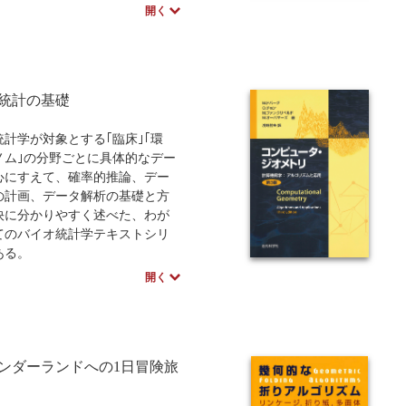
開く
、新潟大学医学部と久留米大学
バイオ統計学修士課程での講義
とめたもので、生存時間解析の
項はすべて網羅してある。ま
統計の基礎
存時間解析の実践的な技術の習
立つように、定義や公式に具体
を付加し、生存時間解析の理論
統計学が対象とする｢臨床｣｢環
する研究者のために、理論の展
ゲノム｣の分野ごとに具体的なデー
干の数式を用いて記述してあ
心にすえて、確率的推論、デー
の計画、データ解析の基礎と方
快に分かりやすく述べた、わが
てのバイオ統計学テキストシリ
ある。
開く
、医学や医療に志す学生のテキ
して使用できるように、高等学
1」・｢数学2｣程度の数学的バッ
ウンドの読者に理解できるよう
ンダーランドへの1日冒険旅
てある。また、久留米大学、九
、東京理科大学医薬統計コース
た講義ノートをベースにしてお