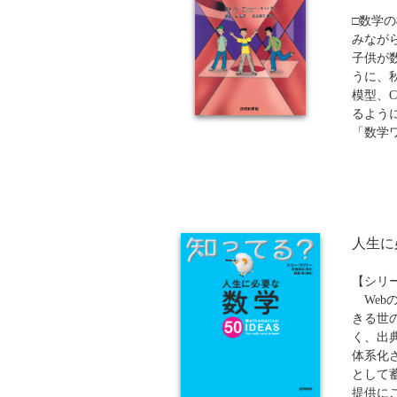
り、具
□数学
を理解
みなが
はベイ
子供が
定・検
うに、
スティ
模型、
る。
るよう
「数学
中学生
ストー
ンダー
動かし
験し、
人生に
様々な
に数学
後にす
【シリ
Web
きる世
く、出
体系化
として
提供に