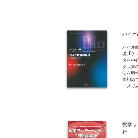
本書は
大学院
録をま
基本事
バイオ
た、生
得に役
的な例
バイオ
を研究
境｣｢
開を若
タを中
る。
タ収集
法を明
国初め
ーズで
本書は
ストと
校｢数学
クグラ
数学ワ
配慮し
州大学
行
で行っ