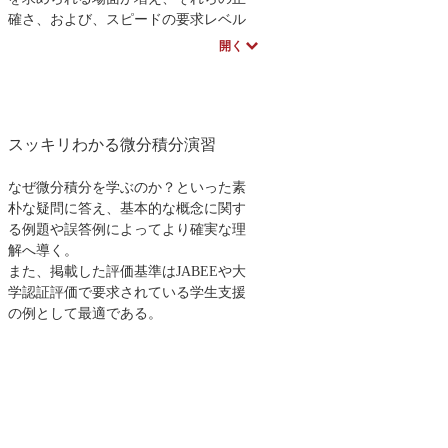
の第2 版に含まれることになるだろう．
確さ、および、スピードの要求レベル
彼は翻訳を通じて本書を非常に注意深
も高まる一方です。
開く
く読み，多くの細かな間違いと，いく
現代は、的確な情報分析による判断
つかの重要な間違いを見つけてくれ
の結果としての意思決定が、個人の人
た．幸いなことに，これらはすべて簡
生や企業の戦略的目標達成の明暗を分
単に修正することができた．つまり，
ける時代になったと言っても過言では
この翻訳書は私たちの原著の訂正版で
スッキリわかる微分積分演習
ありません。
もあるわけだ．
多変量解析は、そうした重要かつス
研究が活発に進んでいる分野では避け
ピードが必要な意思決定に不可欠な情
なぜ微分積分を学ぶのか？といった素
られないことであるが，本書であげた
報分析の手法として広く活用されてい
朴な疑問に答え、基本的な概念に関す
未解決問題のいくつかは時間がたつに
ます。
る例題や誤答例によってより確実な理
つれて解決されつつある．ちょうどよ
本書はその多変量解析を、野球や芸
解へ導く。
い機会なので，未解決問題23.2 として
能界など身近で親しみやすい事例とデ
また、掲載した評価基準はJABEEや大
あげた「コーシーの剛性定理に関する
ータを用いて、わかりやすく解説し
学認証評価で要求されている学生支援
実用的なアルゴリズム」がボベンコと
た、好評入門書の改訂版です。
の例として最適である。
イズメスティフによる画期的な論文
[Bobenko and Izmestiev 2008] によって解
決されたことをお知らせすることにし
よう（[O’Rourke 2007] も参照のこ
と）．彼らは，高次の微分方程式を数
値的に解くことによって，凸多面体が