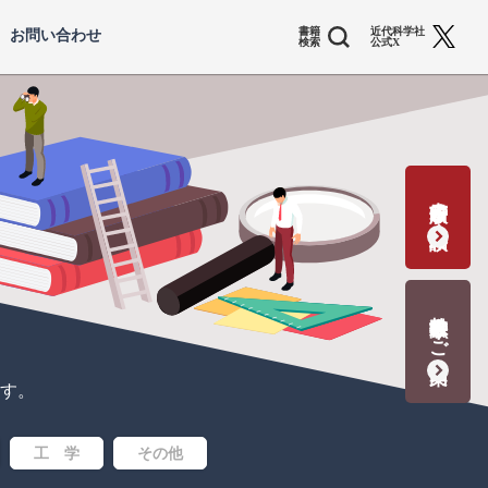
書籍
近代科学社
お問い合わせ
検索
公式X
書籍出版の応募・相談
教科書献本のご案内
す。
工 学
その他