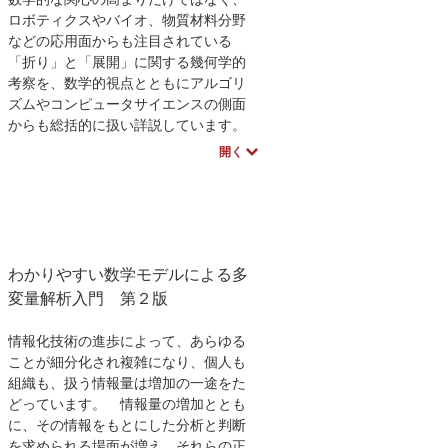
ロボティクスやバイオ、物質材料分野
などの応用面からも注目されている
「折り」と「展開」に関する幾何学的
考察を、数学的視点とともにアルゴリ
ズムやコンピュータサイエンスの側面
からも総括的に扱い詳説しています。
全ページカラー。
開く
訳者である上原先生による、本書のWeb
ページが公開されていますのでご参照
ください。
【日本語版によせて】（本文より抜
粋）
日本における折り紙の長い伝統を考え
わかりやすい数学モデルによる多
ると，本書が日本語に翻訳されて，と
変量解析入門 第２版
てもうれしく思う．
特に私たちのこの本を上原隆平氏が翻
情報化技術の進歩によって、あらゆる
訳しようと思い立ってくれたことは，
ことが細分化され複雑になり、個人も
とても幸運であった．
組織も、扱う情報量は増加の一途をた
彼は才能ある研究者であり，幾何的な
どっています。 情報量の増加ととも
折りたたみに関する多くの新しい結果
に、その情報をもとにした分析と判断
を出していて，それらはおそらく将来
を求められる場面が増え、それらの正