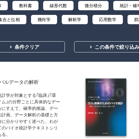
l
教科書
線形代数
微分積分
統計・確
集合と位相
幾何学
解析学
応用数学
群
ズ・リサーチ
辞典・公式集
教養
講義資料あり
条件クリア
この条件で絞り込
バルデータの解析
統計学が対象とする｢臨床｣｢環
ゲノム｣の分野ごとに具体的なデー
心にすえて、確率的推論、デー
の計画、データ解析の基礎と方
快に分かりやすく述べた、わが
てのバイオ統計学テキストシリ
ある。