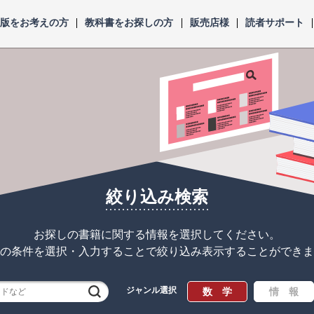
出版をお考えの方
教科書をお探しの方
販売店様
読者サポート
絞り込み検索
お探しの書籍に関する情報を選択してください。
の条件を選択・入力することで
絞り込み表示することができま
ジャンル選択
検索
数 学
情 報