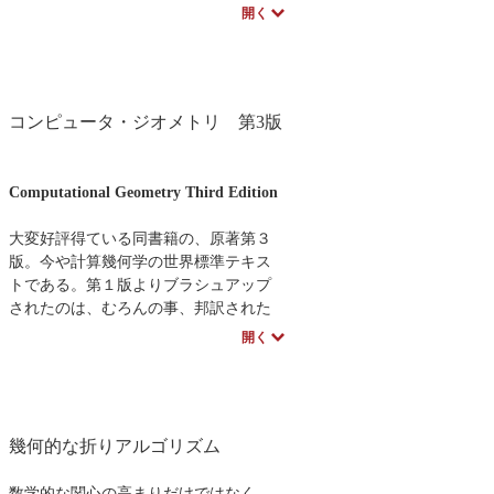
開く
本書は、医学や医療に志す学生のテキ
ストとして使用できるように、高等学
校｢数学1」・｢数学2｣程度の数学的バッ
クグラウンドの読者に理解できるよう
コンピュータ・ジオメトリ 第3版
配慮してある。また、久留米大学、九
州大学、東京理科大学医薬統計コース
で行った講義ノートをベースにしてお
り、具体的な医療事例を使って、統計
Computational Geometry Third Edition
を理解できるようになっている。
内容はゲノム創薬のためのバイオ統計|
大変好評得ている同書籍の、原著第３
遺伝子情報解析の基礎と臨床応用ゲノ
版。今や計算幾何学の世界標準テキス
ムサイエンスの基礎、および遺伝子情
トである。第１版よりブラシュアップ
報の臨床利用に関わるバイオ統計学と
されたのは、むろんの事、邦訳された
して遺伝子マーカー解析を解説する。
第１版より、線分ボロノイ図、最遠点
開く
ボロノイ図、さらに現実的な入力のモ
デルの節などが新たに追加されてい
る。
幾何的な折りアルゴリズム
数学的な関心の高まりだけではなく、