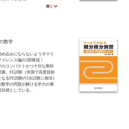
なるばかりの現代社会を賢く
開く
いくために必要な教養として、
物理、哲学、心理、経営などの
に、それぞれ50の重要なエッセ
＝キーワード）を設定し、その
ンスを体系的に解説すること
い理解に導く正統派の教養書で
の数学
詰め込みにならないようサマリ
ファレンス編の2部構成！
学のコンパクトかつ十分な教科
習書。FE試験（米国で高度技術
となるPE試験の1次試験に相当）
の数学の問題が解ける学力の養
習目標としている。