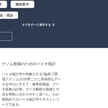
率
離散数学
論・環論
タグをすべて表示する
中学・高校数学
み
ゲノム創薬のためのバイオ統計
バイオ統計学が対象とする｢臨床｣｢環
境｣｢ゲノム｣の分野ごとに具体的なデー
タを中心にすえて、確率的推論、デー
タ収集の計画、データ解析の基礎と方
法を明快に分かりやすく述べた、わが
国初めてのバイオ統計学テキストシリ
ーズである。