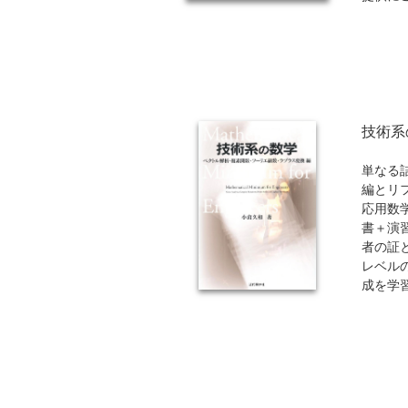
複雑に
生きて
数学、
テーマ
ンス（
エッセ
で、深
技術系
す。
単なる
編とリ
応用数
書＋演
者の証
レベル
成を学