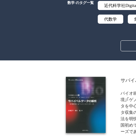
数学 のタグ一覧
近代科学社Digita
代数学
オペレーション
サバイ
バイオ
境｣｢
タを中
タ収集
法を明
国初め
ーズで