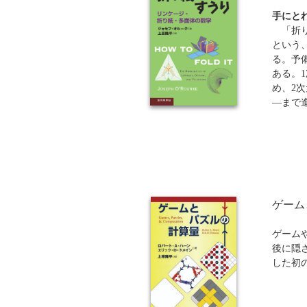
手にと
「折り
という
る。予
ある。
め、2
―まで
想定読
め、数
が随所
さや数
らおう
すい邦
めるこ
ゲーム
る数学
く学ぶ
ゲーム
後に隠
した初