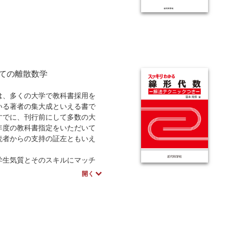
ての離散数学
、多くの大学で教科書採用を
いる著者の集大成といえる書で
すでに、刊行前にして多数の大
年度の教科書指定をいただいて
読者からの支持の証左ともいえ
学生気質とそのスキルにマッチ
う次の工夫がされている。
開く
識 高校数学2Bまで
問題を多数掲載
問題の解答も完全解に近いもの
←独習も可能
章で各章基本8頁構成←半期でも通