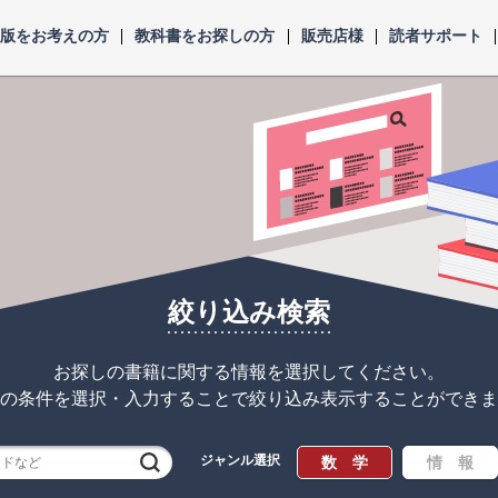
出版をお考えの方
教科書をお探しの方
販売店様
読者サポート
絞り込み検索
お探しの書籍に関する情報を選択してください。
の条件を選択・入力することで
絞り込み表示することができま
ジャンル選択
検索
数 学
情 報