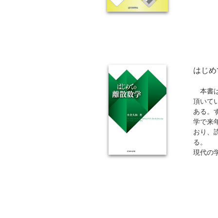
はじめ
本書は
頂いて
ある。
学で来
おり、
る。
現代の
するよ
・前提知
・演習
・演習
を掲載
・12