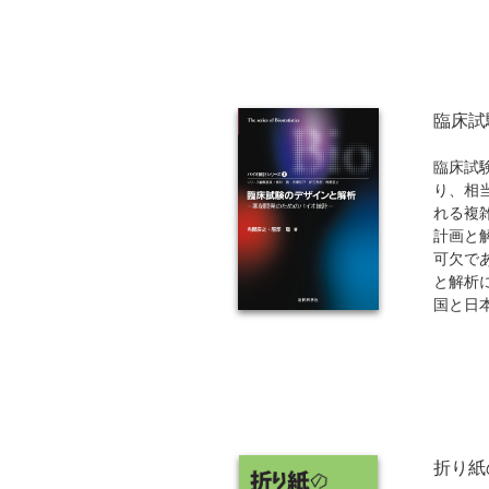
いう趣
む視点
うのが
のよう
ある人
臨床試
臨床試
り、相
れる複
計画と
可欠で
と解析
国と日
富な経
が解説
門家は
べての
折り紙