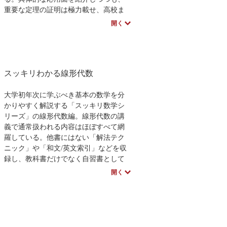
マルチンゲール理論は，計量経済や臨
重要な定理の証明は極力載せ、高校ま
床統計において実用化されているさま
での微分積分学の知識で理解できるよ
開く
ざまな手法の基礎を与える数学的理論
う工夫している。
である．
また、演習問題の詳細な解答も掲載
本書は，そのような現場に立たれてい
している。理工系・社会学系学部生は
る方々に，同理論にもとづく統計解析
もちろん、社会人の独習書としても最
スッキリわかる線形代数
を，厳密さを損なうことなく平易に解
適な書である。
説した初の和書である．これから数理
統計学の研究者を目指す学部上級～大
大学初年次に学ぶべき基本の数学を分
学院生や，まだ同理論に精通していな
かりやすく解説する「スッキリ数学シ
い研究者の方々が本格的研究を始める
リーズ」の線形代数編。線形代数の講
にあたっての基礎作りをするための好
義で通常扱われる内容はほぼすべて網
個な１冊である．
羅している。他書にはない「解法テク
ニック」や「和文/英文索引」などを収
録し、教科書だけでなく自習書として
も使える構成になっている。
開く
特徴
・ 例題を多めに用意し、解法テクニッ
クをつけた。
・ 本書全体にストーリー性を持たせ
た。