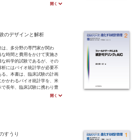
向の本である。数学の歴史を読
開く
・切り口を示してみせる、とい
狙いと言っていいだろう。著者
に、博覧強記で、かつ遊び心の
にしか書けない読み物である。
験のデザインと解析
験は、多分野の専門家が関わ
当な時間と費用をかけて実施さ
雑な科学的試験であるが、その
解析にはバイオ統計学が必要不
ある。本書は、臨床試験の計画
にかかわるバイオ統計学を、米
本で長年、臨床試験に携わり豊
験をもった二人のバイオ統計家
開く
したテキストである。統計の専
もとより臨床試験に関与するす
専門家にとって必読書である。
のすうり