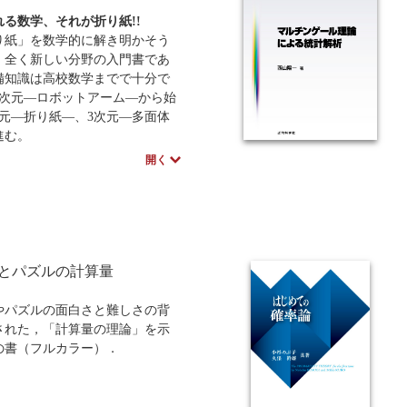
れる数学、それが折り紙!!
紙」を数学的に解き明かそう
、全く新しい分野の入門書であ
備知識は高校数学までで十分で
1次元―ロボットアーム―から始
次元―折り紙―、3次元―多面体
進む。
者を数学初学者としているた
開く
学用語の丁寧な説明や演習問題
にある。著者の、折り紙の楽し
学の楽しさを読者に味わっても
という気持ちが、大変分かりや
訳で理解でき、スラスラ読み進
とができる。まさに、実体のあ
とパズルの計算量
―折り紙―をフルカラーで楽し
ことのできる良書である。
やパズルの面白さと難しさの背
された，「計算量の理論」を示
の書（フルカラー）．