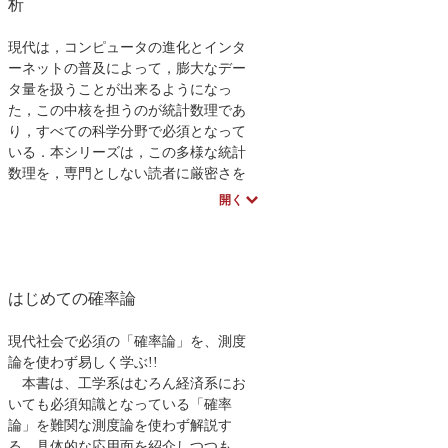
析
現代は，コンピュータの進化とインタ
ーネットの普及によって，膨大なデー
タ量を扱うことが出来るようになっ
た，この中核を担うのが統計数理であ
り，すべての科学分野で必須となって
いる．本シリーズは，この多様な統計
数理を，専門としない読者に厳密さを
損なうことなく平易に理解できるよう
開く
企画したもので，長い伝統を誇る統計
数理研究所として初の大きな試みであ
る．
続刊テーマ
はじめての確率論
・フィールドデータによる統計モデリ
ングと赤池情報量基準ＡＩＣ
・法廷のための統計リテラシー
現代社会で必須の「確率論」を、測度
・遺伝的アルゴリズムとその統計的理
論を使わず易しく学ぶ!!
解
本書は、工学系はむろん経済系にお
・ファイナンスのための統計学
いても必須知識となっている「確率
等々
論」を難関な測度論を使わず解説す
本書紹介
る。具体的な応用面を紹介しつつも、