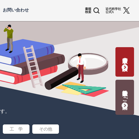
書籍
近代科学社
お問い合わせ
検索
公式X
書籍出版の応募・相談
教科書献本のご案内
す。
工 学
その他