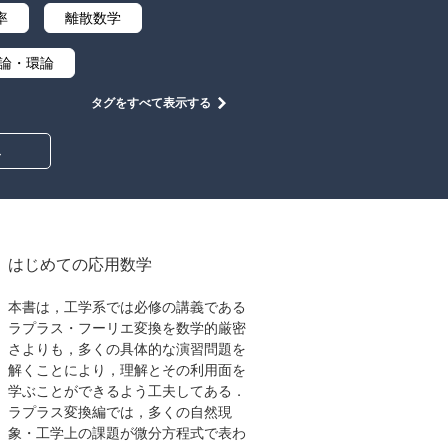
率
離散数学
論・環論
タグをすべて表示する
中学・高校数学
み
はじめての応用数学
本書は，工学系では必修の講義である
ラプラス・フーリエ変換を数学的厳密
さよりも，多くの具体的な演習問題を
解くことにより，理解とその利用面を
学ぶことができるよう工夫してある．
ラプラス変換編では，多くの自然現
象・工学上の課題が微分方程式で表わ