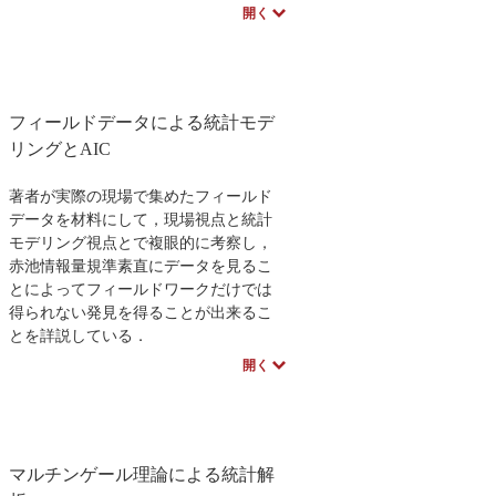
されることを示し，それを解く道具と
開く
してラプラス変換を学ぶ．
フーリエ変換編は，周波数というイメ
ージしにくい分野を扱うため，理論的
には難しくなくても，理解しにくい面
フィールドデータによる統計モデ
がある．そこで本書では，表計算ソフ
トを利用して視覚的に確認しながら進
リングとAIC
められるよう工夫してある．また，各
章末には演習問題とそのほぼ完全解を
著者が実際の現場で集めたフィールド
掲載して，確実な理解ができるよう工
データを材料にして，現場視点と統計
夫.
モデリング視点とで複眼的に考察し，
赤池情報量規準素直にデータを見るこ
とによってフィールドワークだけでは
得られない発見を得ることが出来るこ
とを詳説している．
数理を得意としないフィールドワー
開く
カーと，フィールド経験が少なくフィ
ールドデータに馴染みの薄い数理系の
読者を対象に，赤池情報量規準AICとそ
れを用いたモデル評価という統計数学
マルチンゲール理論による統計解
についての異色の入門書である．