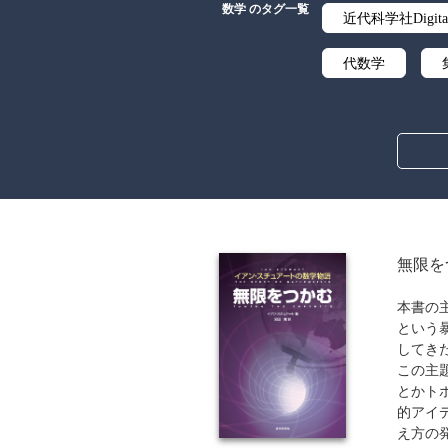
数学 のタグ一覧
近代科学社Digita
代数学
オペレーション
無限を
本書の
という
してき
この主
とかト
的アイ
え方の