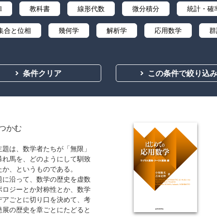
l
教科書
線形代数
微分積分
統計・確
集合と位相
幾何学
解析学
応用数学
群
ズ・リサーチ
辞典・公式集
教養
講義資料あり
条件クリア
この条件で絞り込
つかむ
主題は、数学者たちが「無限」
暴れ馬を、どのようにして馴致
たか、というものである。
題に沿って、数学の歴史を虚数
ポロジーとか対称性とか、数学
デアごとに切り口を決めて、考
発展の歴史を章ごとにたどると