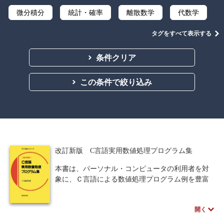
微分積分
統計・確率
離散数学
代数学
集合と位相
幾何学
解析学
タグをすべて表示する
応用数学
群論・環論
オペレーションズ・リサーチ
条件クリア
辞典・公式集
教養
講義資料あり
この条件で絞り込み
中学・高校数学
改訂新版 C言語実用数値処理プログラム集
本書は、パーソナル・コンピュータの利用者を対
象に、Ｃ言語による数値処理プログラム例を豊富
に掲載したライブラリ集である。プログラムはす
べてＭＳ‐Ｃ Ｖｅｒ．６．０および７．０を前提
開く
に書かれているが、汎用の計算機に変更すること
も容易にできる。ＭＳ‐Ｃ Ｖｅｒ．６．０および