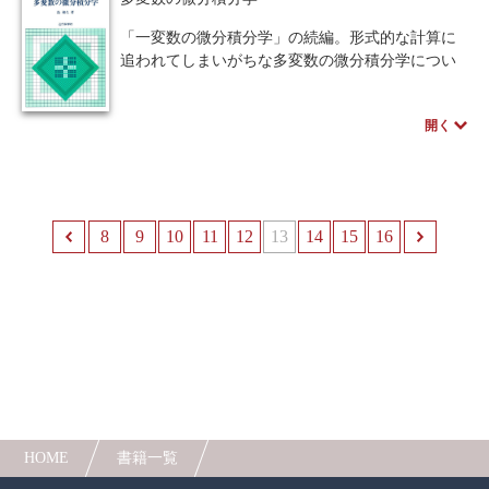
「一変数の微分積分学」の続編。形式的な計算に
追われてしまいがちな多変数の微分積分学につい
て、理論的な側面と計算技術的な側面の程よい調
和を図り、体系的に学習できるよう様々な工夫を
開く
凝らしている。
8
前へ
9
10
11
12
13
14
15
16
HOME
書籍一覧