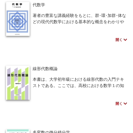
代数学
著者の豊富な講義経験をもとに、群･環･加群･体な
どの現代代数学における基本的な概念をわかりや
すく解説した入門的教科書である。
したがって、理論が形式的に完備しているという
開く
ことよりも、簡潔でわかりやすくということを心
掛け、理解を助けるためにも数多くの具体例を取
り上げ丁寧に解説していく。
初等整数論の主なことも群または環の理論の例と
して述べている。また、環の上の加群の概念は、
線形代数概論
現代代数学において中心的ともいえる役割をも
つ。そこで本書では、加群の理論をやや詳しく述
本書は、大学初年級における線形代数の入門テキ
べ、応用としてアーベル群の基本定理に触れてい
ストである。ここでは、高校における数学１の知
る。
識を前提として、高校におけるベクトルと行列の
事柄を含む一般の行列と行列式に関する基礎的な
開く
事柄を解説している。
多変数の微分積分学