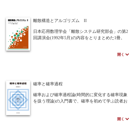
７．０については、巻末付録にその概要を解説し
てある。
離散構造とアルゴリズム II
日本応用数理学会「離散システム研究部会」の第2
回講演会(1992年5月)の内容をとりまとめた1冊。
開く
確率と確率過程
確率および確率過程論(時間的に変化する確率現象
を扱う理論)の入門書で、確率を初めて学ぶ読者お
よび確率の実際問題への応用に関心のある読者
に、確率と確率過程モデルに対する数学的理解を
開く
深めることを目的としている。
応用においても数学的な概念の理解は大切である
と考え、大学初年度程度の解析と行列計算を前提