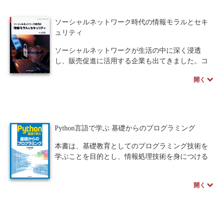
※近代科学社Digitalのプリントオンデマンド
（POD）書籍は、各書店の店舗でもご注文いただ
ソーシャルネットワーク時代の情報モラルとセキ
けます。受注生産となりますので、お届けまでに
ュリティ
10日～14日ほどかかります。
ソーシャルネットワークが生活の中に深く浸透
し、販売促進に活用する企業も出てきました。コ
ロナ禍において、学校では対面授業とオンライン
開く
授業を併用し、企業ではテレワークが推進されま
した。 インターネットとそれを支える通信技術は
重要なインフラとして定着した一方、インターネ
ットを通してつながるということは、事件や犯罪
に巻き込まれる原因にもなります。SNSでは自分
Python言語で学ぶ 基礎からのプログラミング
や他人が傷ついたり傷つけられたりするトラブル
が多発しています。ユーザ自身が、情報モラルを
本書は、基礎教育としてのプログラミング技術を
理解し、身につける必要があります。
学ぶことを目的とし、情報処理技術を身につける
本書は3部構成です。第1部は情報化社会とイン
ための足がかりとなることを目指した構成となっ
ターネットの仕組みで、進化を続けてきた情報化
ている。プログラミング言語には、大学講義でも
開く
社会について解説します。第2部はネット犯罪と法
使用されるようになったPythonを使い、学生がプ
律で、実際に起こっている犯罪とそれに関わる法
ログラミングの基礎を無理なく習得できるよう工
律について理解します。第3部は情報セキュリティ
夫している。各章の演習問題は内容の復習だけで
で、コンピュータウィルス対策と認証や暗号など
なく、ソースコード内のバグを発見し修正する過