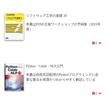
ルゴリズムを豊富に掲載しており，アルゴリズム
研究の入門書としてもうってつけである．原著
は，『アルゴリズムイントロダクション』と並び
ソフトウェア工学の基礎 28
称される世界的名著．様々な分野でグラフおよび
グラフアルゴリズムの知識が求められている今，
本書はFOSE主催ワークショップの予稿集（2021年
待望の翻訳書といえる．
度）。
ソフトウェア工学研究の活性化に寄与する情報が
まとめられています。
開く
※近代科学社Digitalのプリントオンデマンド
（POD）書籍は、各書店の店舗でもご注文いただ
けます。受注生産となりますので、お届けまでに
10日～14日ほどかかります。
Python・Colab・NLP入門
本書は自然言語処理のPythonプログラミングに必
要な要点を簡潔かつわかりやすく解説していま
す。環境構築の手間がかからないGoogle
Colaboratoryで手軽にプログラミングを試し、自然
開く
言語処理の習得へステップアップしていける入門
書にふさわしい一冊です。