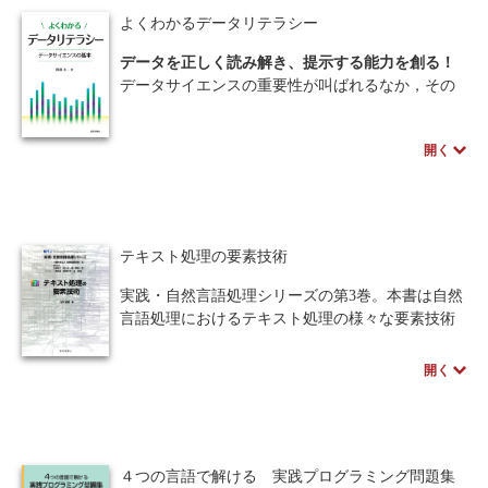
の技術について学習します。本書を通して、被害
程を通してプログラミングの理解度が向上するよ
よくわかるデータリテラシー
者・加害者にならないためのスキルや知識、すな
う設計している。プログラミングを一から学ぶた
わちメディアリテラシーを身につけましょう。
めに必要な情報が過不足なくまとめられた、情報
データを正しく読み解き、提示する能力を創る！
系だけでなく広く教育現場で使えるPython言語の
データサイエンスの重要性が叫ばれるなか，その
著者のスペシャルインタビューはこちら
プログラミング教科書。
教育への期待が産官学で高まっている．高校では
すでに統計学が必修となり，大学においても文・
開く
※本書の講義資料は、ページ下のサポートから入
理を問わず全学生にデータサイエンス教育を課す
手できます。
ことが決まった．本書では，データサイエンスの
要であるデータリテラシー（データを正しく読み
取り情報を正確に提示できる能力）の総合的解説
を試みており，初学者が一から理解できるよう豊
テキスト処理の要素技術
富な例題・演習・解答が盛り込んである。これか
らデータリテラシーを教えるにあたって適切な教
実践・自然言語処理シリーズの第3巻。本書は自然
材を探している教師の方々，データサイエンスを
言語処理におけるテキスト処理の様々な要素技術
身につけるための足がかりを欲している学生の
を、実用的な手法に厳選してまとめている。前処
方々，どちらの要望にも応える充実の教科書とな
理、類似度、重要度、検索、要約、フィルタリン
開く
っている．
グ処理といった基礎的な処理方法が網羅され、自
然言語処理の各種ツールの使い方も丁寧に解説し
※本書の講義資料は、ページ下のサポートから入
ている。教科書だけでは不十分な、実践に足る情
手できます。
報をこの一冊を通して得ることができる。
４つの言語で解ける 実践プログラミング問題集