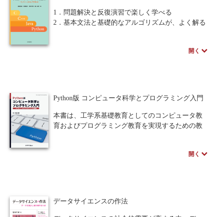
1．問題解決と反復演習で楽しく学べる
2．基本文法と基礎的なアルゴリズムが、よく解る
3．4つの言語で、比較しながら理解できる
開く
本書は、C、 C++、 Java、 Pythonの４つのプログ
ラミング言語それぞれで、「問題解決」をとおし
て、プログラミング言語の基本文法と基礎的なア
ルゴリズムを学ぶ。従来の「文法を確認するため
の単純な問題」を解いていくスタイルとは異な
Python版 コンピュータ科学とプログラミング入門
り、プログラミングコンテストで出題された「考
えて解く」問題をとおして、思考を要する実践的
本書は、工学系基礎教育としてのコンピュータ教
なプログラミングスキルを養う。構文などを学ん
育およびプログラミング教育を実現するための教
だが、実際のプログラムが書けずに悩んでいる読
科書です。工学的問題の解決に対するコンピュー
者には最適の書である。
タやプログラムの利用に抵抗感をなくし、スムー
開く
ズにコンピュータを使う素養を養うことを目的と
しています。
プログラミングの基礎は扱いますが、特定のプロ
グラム言語全般を深く学ぶことは目標としませ
ん。そのかわり、後で必要となった時に、どのよ
データサイエンスの作法
うな言語でも容易に学ぶことのできる下地を作り