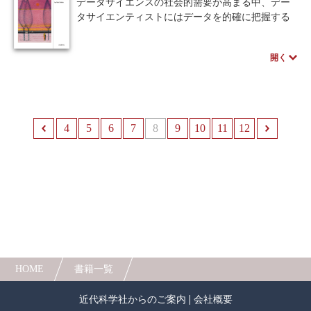
ます。
データサイエンスの社会的需要が高まる中、デー
コンピュータは、単純な手続きの積み重ねで処理
タサイエンティストにはデータを的確に把握する
を実現します。この事実、つまり手続き的処理の
能力が求められる。
理解が本書の第一の目標です。これによりコンピ
そのためには、データ全体をさまざまな角度から
開く
ュータとは何なのかが理解でき、コンピュータを
丹念に調べ理解することから始めなければいけな
道具として利用するための能力が身につきます。
い。
続いて、手続き的記述能力の獲得を目指します。
本書ではデータの形式や属性、型などの骨子を解
これは平たく言えば、プログラムを書いて利用す
説し、データを扱う上で抑えるべき基本について
るための初歩的な能力です。具体的には、プログ
も著者が開発した視覚表示ソフトウェア「TRAD」
4
前へ
5
6
7
8
9
10
11
12
ラム言語の基礎を学ぶと共に、シミュレーション
(無償)を通して自然に身に着くよう組み立てられて
や解析、統計処理等のためのソフトウェアツール
いる。
を使いこなすための素養を養います。
20年以上に渡り「サイエンスとしてのデータサイ
各章末には演習問題を掲載し、略解を示すことで
エンス」を追い求めてきた著者が贈る、データの
理解の助けとなるよう配慮しました。
時代に迷わないための必読書。
※本書は、近代科学社より2015年に刊行された
『コンピュータ科学とプログラミング入門 ―コン
ピュータとアルゴリズムの基礎―』のPython版で
す。
HOME
書籍一覧
※本書の講義資料は、ページ下のサポートから入
近代科学社からのご案内
会社概要
手できます。