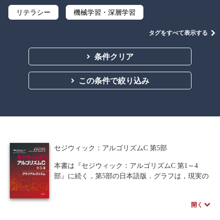
リテラシー
機械学習・深層学習
データサイエンス
Python
C言語
タグをすべて表示する
プログラミング
情報科学
情報処理
条件クリア
情報通信
情報理論
アルゴリズム
この条件で絞り込み
ネットワーク科学
自然言語処理
ソフトウェア工学
オブジェクト指向
暗号・セキュリティ
要求仕様
セジウィック：アルゴリズムC 第5部
ウェブデザイン
ビジネス
教養
本書は『セジウィック：アルゴリズムC 第1～4
部』に続く，第5部の日本語版．グラフは，現実の
公立はこだて未来大学出版会
講義資料あり
問題をコンピュータで計算できるよう離散的な数
学モデルに落とし込むための概念であり，本書
要求工学
開く
は，その基礎として外せない項目を網羅してい
る．また、グラフを現実的な時間で解くためのア